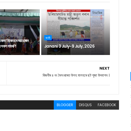
জননী
ন কলা নিকেতনে আয়োজন
াৰ সফল সামৰণি
Janani 3 July-9 July, 2026
NEXT
বিজনীৰ ৪ নং দৈলংঝাৰত উলহ মালহৰে ছট পূজা উদযাপন ।
BLOGGER
DISQUS
FACEBOOK