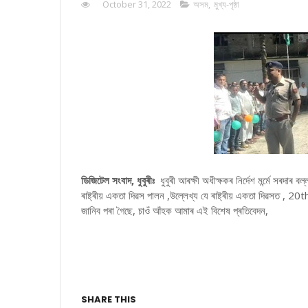
October 31, 2022
অসম
,
মুখ্য-পৃষ্ঠা
ডিজিটেল সংবাদ, ধুবুৰীঃ
ধুবুৰী আৰক্ষী অধীক্ষকৰ নিৰ্দেশ মৰ্ন্মে সৰদাৰ
ৰাষ্ট্ৰীয় একতা দিৱস পালন ,উল্লেখ্য যে ৰাষ্ট্ৰীয় একতা দিৱসত , 20
জানিব পৰা গৈছে, চাওঁ আঁহক আমাৰ এই বিশেষ প্ৰতিবেদন,
SHARE THIS