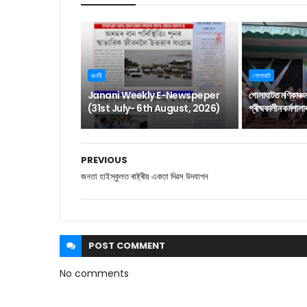
জননী
গোলাঘাট
Janani Weekly E-Newspeper
গোলাঘাটত মণিকাঞ্চ
(31st July- 6th August, 2026)
গ্ৰীষ্মকালীন কৰ্মশাল
PREVIOUS
জনতা হাইস্কুলত ৰাষ্ট্ৰীয় একতা দিৱস উদযাপন
POST
COMMENT
No comments