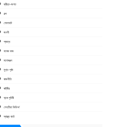
ক্রীড়া-জগত
গল্প
গোলাঘাট
জননী
প্ৰবন্ধ
বতৰৰ খবৰ
মনোৰঞ্জন
মুখ্য-পৃষ্ঠা
ৰাজনীতি
ৰাষ্ট্ৰীয়
শব্দৰ পৃথিবী
শেহতীয়া ভিডিঅ’
স্বাস্থ্য বাৰ্তা