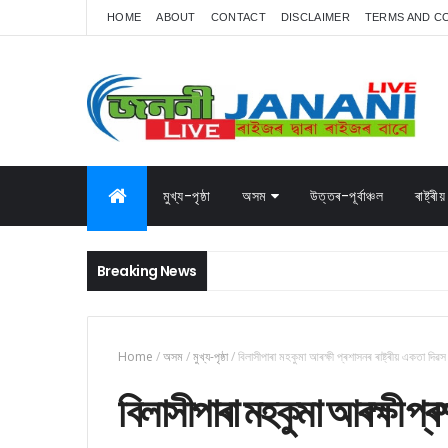
HOME
ABOUT
CONTACT
DISCLAIMER
TERMS AND C
মুখ্য-পৃষ্ঠা
অসম
উত্তৰ-পূৰ্বাঞ্চল
ৰাষ্ট্ৰীয়
Breaking News
Home
/
অসম
/
মুখ্য-পৃষ্ঠা
/
বিলাসীপাৰা মহকুমা আৰক্ষী প্ৰশাসনৰ ৰাষ্ট্ৰীয় একতা দিৱ
বিলাসীপাৰা মহকুমা আৰক্ষী প্ৰ