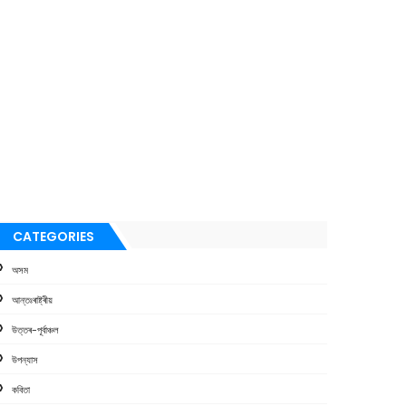
CATEGORIES
অসম
আন্তঃৰাষ্ট্ৰীয়
উত্তৰ-পূৰ্বাঞ্চল
উপন্যাস
কবিতা