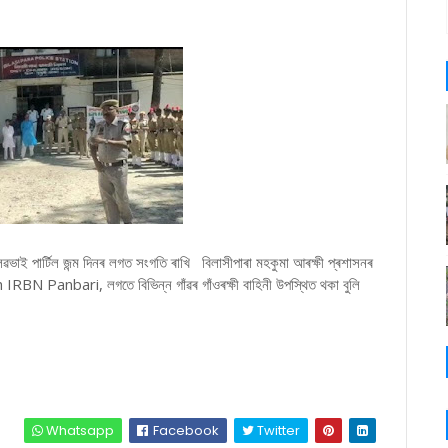
 বল্লৱভাই পাৰ্টিল জন্ম দিনৰ লগত সংগতি ৰাখি বিলাসীপাৰা মহকুমা আৰক্ষী প্ৰশাসনৰ
th IRBN Panbari, লগতে বিভিন্ন গাঁৱৰ গাঁওৰক্ষী বাহিনী উপস্থিত থকা বুলি
Whatsapp
Facebook
Twitter