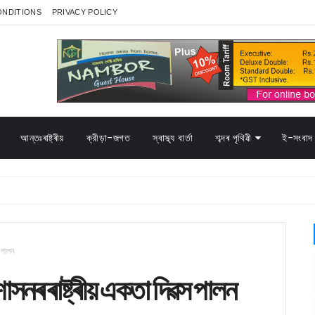
ONDITIONS
PRIVACY POLICY
আন্তঃৰাষ্ট্ৰীয়
ক্রীড়া-জগত
স্বাস্থ্য বাৰ্তা
শব্দৰ পৃথিৱী
ই-সংবাদ 
স পালন
শাসনৰ ৰাষ্ট্ৰীয় একতা দিৱস পালন