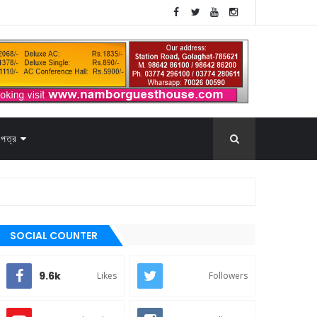
পত্র
SOCIAL COUNTER
9.6k
Likes
Followers