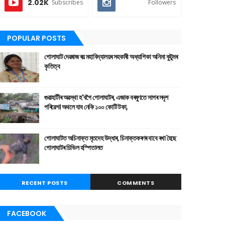
2.02K
Subscribes
Followers
POPULAR POSTS
গোলাঘাট দেৱৰাজ ৰয় মহাবিদ্যালয়ৰ সহকাৰী অধ্যাপিকা অনিমা কুটুমৰ
কৃতিত্ব
গুৱাহাটীৰ অৱস্থা হ'বগৈ গোলাঘাটৰ, এজাক বৰষুণতে সাগৰ সদৃশ
পৰিৱেশ। অথলে যাব নেকি ১০০ কোটি টকা,
গোলাঘাটত অচিনাক্ত মৃতদেহ উদ্ধাৰ, চিনাক্তকৰণৰ বাবে ৰখা হৈছে
গোলাঘাটৰ চিভিল হস্পিতালত
RECENT POSTS
COMMENTS
FACEBOOK