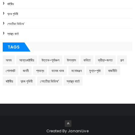
ৰাষ্ট্ৰীয়
শব্দৰ পৃথিবী
শেহতীয়া ভিডিঅ’
স্বাস্থ্য বাৰ্তা
TAGS
অসম
আন্তঃৰাষ্ট্ৰীয়
উত্তৰ-পূৰ্বাঞ্চল
উপন্যাস
কবিতা
ক্রীড়া-জগত
গল্প
গোলাঘাট
জননী
প্ৰবন্ধ
বতৰৰ খবৰ
মনোৰঞ্জন
মুখ্য-পৃষ্ঠা
ৰাজনীতি
ৰাষ্ট্ৰীয়
শব্দৰ পৃথিবী
শেহতীয়া ভিডিঅ’
স্বাস্থ্য বাৰ্তা
Created By
JananiLive