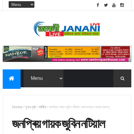
Home
/
মুখ্য-পৃষ্ঠা
/
ৰাষ্ট্ৰীয়
/
জনপ্ৰিয় গায়ক জুবিন নটিয়াল গুৰুতৰভাৱে আঘাতপ্ৰাপ্ত,
জনপ্ৰিয় গায়ক জুবিন নটিয়াল