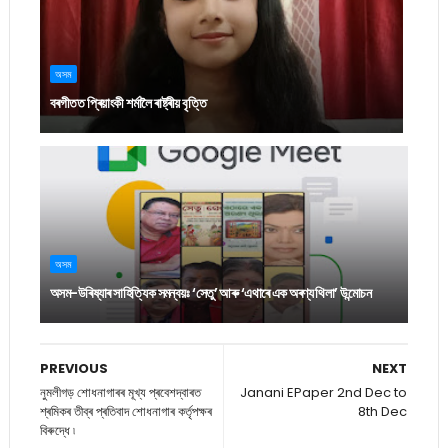
অসম
বৰগীতত প্ৰিয়াংকী শৰ্মালৈ ৰাষ্ট্ৰীয় বৃত্তি
অসম
অসম-উৰিষ্যাৰ সাহিত্যিক সমন্বয়ঃ ‘সেতু’ আৰু ‘এথাৰে এক অৰণ্য থিলা’ উন্মোচন
PREVIOUS
NEXT
নুমলীগড় শোধনাগাৰৰ মূখ্য প্ৰবেশদ্বাৰত
Janani EPaper 2nd Dec to
শ্ৰমিকৰ তীব্ৰ প্ৰতিবাদ শোধনাগাৰ কৰ্তৃপক্ষৰ
8th Dec
বিৰুদ্ধে ৷