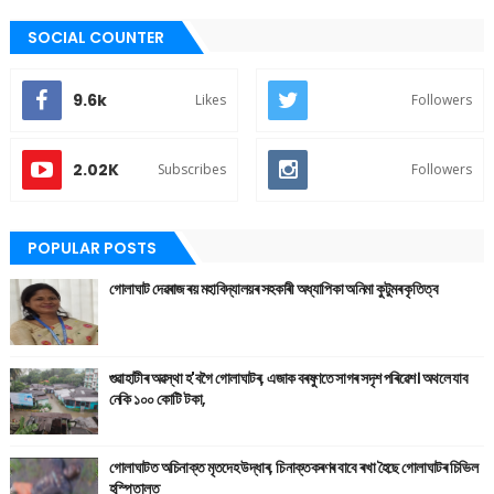
SOCIAL COUNTER
9.6k
Likes
Followers
2.02K
Subscribes
Followers
POPULAR POSTS
গোলাঘাট দেৱৰাজ ৰয় মহাবিদ্যালয়ৰ সহকাৰী অধ্যাপিকা অনিমা কুটুমৰ কৃতিত্ব
গুৱাহাটীৰ অৱস্থা হ'বগৈ গোলাঘাটৰ, এজাক বৰষুণতে সাগৰ সদৃশ পৰিৱেশ। অথলে যাব
নেকি ১০০ কোটি টকা,
গোলাঘাটত অচিনাক্ত মৃতদেহ উদ্ধাৰ, চিনাক্তকৰণৰ বাবে ৰখা হৈছে গোলাঘাটৰ চিভিল
হস্পিতালত