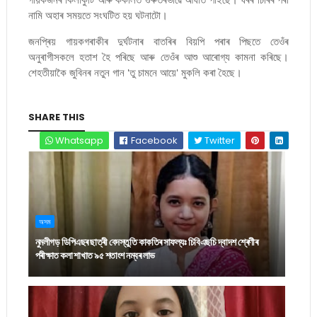
নামি অহাৰ সময়তে সংঘটিত হয় ঘটনাটো।
জনপ্ৰিয় গায়কগৰাকীৰ দুৰ্ঘটনাৰ বাতৰিৰ বিয়পি পৰাৰ পিছতে তেওঁৰ
অনুৰাগীসকলে হতাশ হৈ পৰিছে আৰু তেওঁৰ আশু আৰোগ্য কামনা কৰিছে।
শেহতীয়াকৈ জুবিনৰ নতুন গান 'তু চামনে আয়ে' মুকলি কৰা হৈছে।
SHARE THIS
Whatsapp
Facebook
Twitter
অসম
নুমলীগড় ডিপিএছৰ ছাত্ৰী বেদস্তুতি কাকতিৰ সাফল্যঃ চিবিএছচি দ্বাদশ শ্ৰেণীৰ
পৰীক্ষাত কলা শাখাত ৯৫ শতাংশ নম্বৰ লাভ