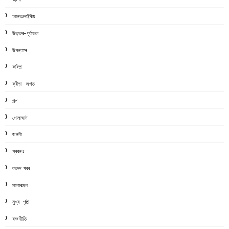
আন্তঃৰাষ্ট্ৰীয়
উত্তৰ-পূৰ্বাঞ্চল
উপন্যাস
কবিতা
ক্রীড়া-জগত
গল্প
গোলাঘাট
জননী
প্ৰবন্ধ
বতৰৰ খবৰ
মনোৰঞ্জন
মুখ্য-পৃষ্ঠা
ৰাজনীতি