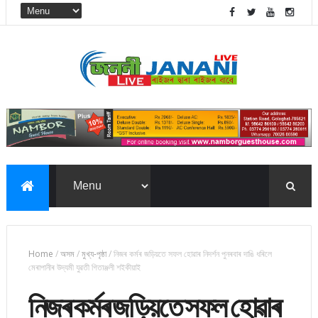
Home
/
অসম
/
মুখ্য-পৃষ্ঠা
/
নিজৰ কৰ্মৰ জড়িয়তে সফল হোৱাৰ নিদৰ্শন পুনৰবাৰ দাঙি ধৰিলে
মেৰাপানীৰ উদ্যমী যুৱতী গিতাঞ্জলী শইকীয়াই
নিজৰ কৰ্মৰ জড়িয়তে সফল হোৱাৰ