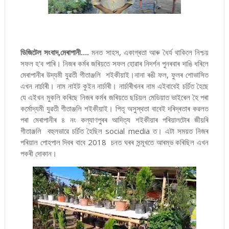
ডিজিটেল সংবাদ,মেৰাপানী....
মনত সাহস, একাগ্ৰতা আৰু ধৈৰ্য থাকিলে নিশ্চয়
সফল হ'ব পাৰি। নিজৰ কৰ্মৰ জৰিয়তে সফল হোৱাৰ নিদৰ্শন পুনৰবাৰ দাঙি ধৰিলে
মেৰাপানীৰ উদ্যমী যুৱতী গীতাঞ্জলি শইকীয়াই।নানা ৰঙী ফল, ফুলৰ শোভাসিত
এখন নাৰ্চাৰী। নাম নাইট কুইন নাৰ্চাৰী। নাৰ্চাৰীখনৰ নাম এইবাবেই চৰ্চিত হৈছে
যে এইখন মুকলি কৰিছে নিজৰ কৰ্মৰ জৰিয়তে ছচিয়ল মেডিয়াত ভাইৰেল হৈ পৰা
কৰ্মোদ্যমী যুৱতী গীতাঞ্জলি শইকীয়াই। পিতৃ অসুস্থতা বাবেই দৰিদ্ৰতাৰ কৱলত
পৰা মেৰাপানীৰ ৪ নং কল্যাণপুৰৰ আদিত্য শইকীয়াৰ পৰিয়ালটোৰ জীয়ৰি
গীতাঞ্জলি বহুলভাৱে চৰ্চিত হৈছিল social media ত। এটা সময়ত নিজৰ
পৰিয়াল পোহপাল দিবৰ বাবে 2018 চনত ঘৰৰ সন্মূখতে আৰম্ভ কৰিছিল এখন
পকৰী দোকান।