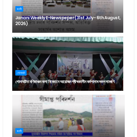
জননী
Janani Weekly E-Newspeper (31st July- 6th August,
2026)
গোলাঘাট
গোলাঘাটত মণিকাঞ্চন কলা নিকেতনে আয়োজন গ্ৰীষ্মকালীন কৰ্মশালাৰ সফল সামৰণি
জননী