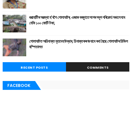
গুৱাহাটীৰ অৱস্থা হ'বগৈ গোলাঘাটৰ, এজাক বৰষুণতে সাগৰ সদৃশ পৰিৱেশ। অথলে যাব
নেকি ১০০ কোটি টকা,
গোলাঘাটত অচিনাক্ত মৃতদেহ উদ্ধাৰ, চিনাক্তকৰণৰ বাবে ৰখা হৈছে গোলাঘাটৰ চিভিল
হস্পিতালত
RECENT POSTS
COMMENTS
FACEBOOK