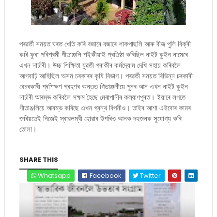
পৰৱৰ্তী সময়ত ঘৰত খেতি কৰি বজাৰে বজাৰে শাকপাছলি আৰু বীজ পুলি বিক্ৰী
কৰি ফুৰা পৰিশ্ৰমী গীতাঞ্জলি শইকীয়াই প্ৰতিষ্ঠা কৰিছিল নাইট কুইন নামেৰে
এখন নাৰ্চাৰী। উচ্চ শিক্ষিতা যুৱতী গৰাকীৰ কৰ্মদ্যোম দেখি সহায় কৰিবলৈ
আগবাঢ়ি আহিছিল অসম চৰকাৰৰ কৃষি বিভাগ। পৰৱৰ্তী সময়ত বিভিন্ন চৰকাৰী
বেচৰকাৰী প্ৰশিক্ষণ গ্ৰহণৰ অন্তত গিতাঞ্জলীয়ে পুনৰ আন এখন নাইট কুইন
নাৰ্চাৰী আৰম্ভ কৰিবলৈ সক্ষম হৈছে মেৰাপানীৰ কল্যাণপুৰত। ইয়াৰে লগতে
গীতাঞ্জলিয়ে আৰম্ভ কৰিছে এখন গ্ৰন্থ বিপনীও। তাইৰ আশা এইবোৰ কামৰ
জৰিয়তেই নিজেই স্বাৱলম্বী হোৱাৰ উপৰিও আনক দহজনক সুযোগ্য কৰি
তোলা।
SHARE THIS
Whatsapp
Facebook
Twitter