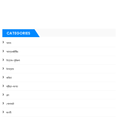
CATEGORIES
অসম
আন্তঃৰাষ্ট্ৰীয়
উত্তৰ-পূৰ্বাঞ্চল
উপন্যাস
কবিতা
ক্রীড়া-জগত
গল্প
গোলাঘাট
জননী