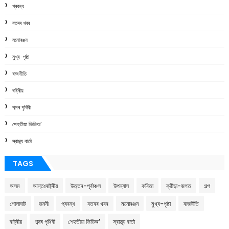
প্ৰবন্ধ
বতৰৰ খবৰ
মনোৰঞ্জন
মুখ্য-পৃষ্ঠা
ৰাজনীতি
ৰাষ্ট্ৰীয়
শব্দৰ পৃথিবী
শেহতীয়া ভিডিঅ’
স্বাস্থ্য বাৰ্তা
TAGS
অসম
আন্তঃৰাষ্ট্ৰীয়
উত্তৰ-পূৰ্বাঞ্চল
উপন্যাস
কবিতা
ক্রীড়া-জগত
গল্প
গোলাঘাট
জননী
প্ৰবন্ধ
বতৰৰ খবৰ
মনোৰঞ্জন
মুখ্য-পৃষ্ঠা
ৰাজনীতি
ৰাষ্ট্ৰীয়
শব্দৰ পৃথিবী
শেহতীয়া ভিডিঅ’
স্বাস্থ্য বাৰ্তা