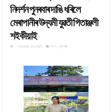
নিদৰ্শন পুনৰবাৰ দাঙি ধৰিলে
মেৰাপানীৰ উদ্যমী যুৱতী গিতাঞ্জলী
শইকীয়াই
October 20, 2022
অসম
,
মুখ্য-পৃষ্ঠা