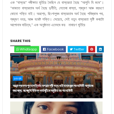
এক "বাস্তৱ" পৰীক্ষাত মূৰ্তিয়ে কৈছিল যে বাস্তৱতা হৈছে "আপুনি যি কৰে"।
"ভাৰতত বাস্তৱতাৰ অৰ্থ হৈছে দুৰ্নীতি, লেতেৰা ৰাস্তা, প্ৰদূষণ আৰু বহুগুণে
কোনো শক্তি নাই। অৱশ্যে, ছিংগাপুৰৰ বাস্তৱতাৰ অৰ্থ হৈছে পৰিষ্কাৰ পথ,
প্ৰদূষণ নহয়, আৰু যথেষ্ট শক্তি। সেয়েহে, সেই নতুন বাস্তৱতা সৃষ্টি কৰাটো
আপোনাৰ দায়িত্ব," এক অনুষ্ঠানত এনেদৰে কয় নাৰায়ণ মূৰ্তিয়ে
SHARE THIS
Whatsapp
Facebook
Twitter
মুখ্য-পৃষ্ঠা
অন্ধ্ৰ প্ৰদেশৰ পুত্তাপৰ্ত্তিত ভগৱান শ্ৰী সত্য সাই বাবাৰ জন্ম শতবাৰ্ষিকী অনুষ্ঠানৰ
শুভাৰম্ভ, বছৰজুৰি বিভিন্ন কাৰ্যসূচীৰে অনুষ্ঠিত হব শতবাৰ্ষিকী