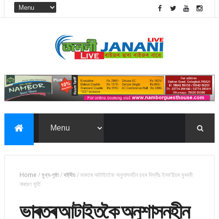
Home
/
মুখ্য-পৃষ্ঠা
/
ৰাষ্ট্ৰীয়
/
ভাৰতৰ আটাইতকৈ অনুশাসনহীন চহৰ দিল্লীঃ ইনফ’চিচৰ মুৰব্বী
নাৰায়ণ মূৰ্তি
ভাৰতৰ আটাইতকৈ অনুশাসনহীন