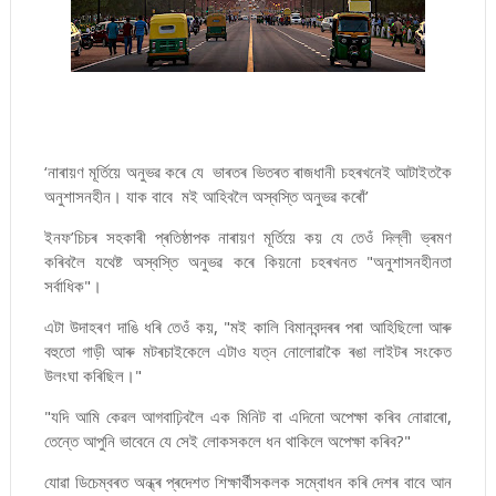
‘নাৰায়ণ মূৰ্তিয়ে অনুভৱ কৰে যে ভাৰতৰ ভিতৰত ৰাজধানী চহৰখনেই আটাইতকৈ
অনুশাসনহীন। যাক বাবে মই আহিবলৈ অস্বস্তি অনুভৱ কৰোঁ’
ইনফ’চিচৰ সহকাৰী প্ৰতিষ্ঠাপক নাৰায়ণ মূৰ্তিয়ে কয় যে তেওঁ দিল্লী ভ্ৰমণ
কৰিবলৈ যথেষ্ট অস্বস্তি অনুভৱ কৰে কিয়নো চহৰখনত "অনুশাসনহীনতা
সৰ্বাধিক"।
এটা উদাহৰণ দাঙি ধৰি তেওঁ কয়, "মই কালি বিমানবন্দৰৰ পৰা আহিছিলো আৰু
বহুতো গাড়ী আৰু মটৰচাইকেলে এটাও যত্ন নোলোৱাকৈ ৰঙা লাইটৰ সংকেত
উলংঘা কৰিছিল।"
"যদি আমি কেৱল আগবাঢ়িবলৈ এক মিনিট বা এদিনো অপেক্ষা কৰিব নোৱাৰো,
তেন্তে আপুনি ভাবেনে যে সেই লোকসকলে ধন থাকিলে অপেক্ষা কৰিব?"
যোৱা ডিচেম্বৰত অন্ধ্ৰ প্ৰদেশত শিক্ষাৰ্থীসকলক সম্বোধন কৰি দেশৰ বাবে আন