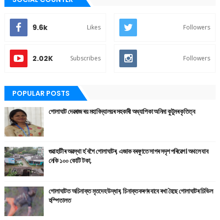
9.6k
Likes
Followers
2.02K
Subscribes
Followers
POPULAR POSTS
গোলাঘাট দেৱৰাজ ৰয় মহাবিদ্যালয়ৰ সহকাৰী অধ্যাপিকা অনিমা কুটুমৰ কৃতিত্ব
গুৱাহাটীৰ অৱস্থা হ'বগৈ গোলাঘাটৰ, এজাক বৰষুণতে সাগৰ সদৃশ পৰিৱেশ। অথলে যাব
নেকি ১০০ কোটি টকা,
গোলাঘাটত অচিনাক্ত মৃতদেহ উদ্ধাৰ, চিনাক্তকৰণৰ বাবে ৰখা হৈছে গোলাঘাটৰ চিভিল
হস্পিতালত