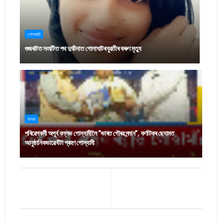
গোলাঘাট
গুজৰাটত সংঘটিত পথ দুৰ্ঘটনাত গোলাঘাটৰ যুৱতীৰ কৰুণ মৃত্যু
অসম
পৰিৱেশকৰ্মী অপূৰ্ব বল্লভ গোস্বামীলৈ "ভাৰত গৌৰৱ সন্মান", কৰ্ণাটকৰ ছেদামত
আনুষ্ঠানিকভাৱে বঁটা গ্ৰহণ গোস্বামী