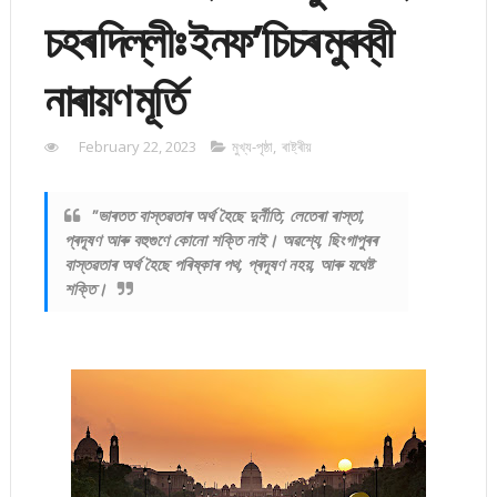
চহৰ দিল্লীঃ ইনফ’চিচৰ মুৰব্বী
নাৰায়ণ মূৰ্তি
February 22, 2023
মুখ্য-পৃষ্ঠা
,
ৰাষ্ট্ৰীয়
"ভাৰতত বাস্তৱতাৰ অৰ্থ হৈছে দুৰ্নীতি, লেতেৰা ৰাস্তা,
প্ৰদূষণ আৰু বহুগুণে কোনো শক্তি নাই। অৱশ্যে, ছিংগাপুৰৰ
বাস্তৱতাৰ অৰ্থ হৈছে পৰিষ্কাৰ পথ, প্ৰদূষণ নহয়, আৰু যথেষ্ট
শক্তি।