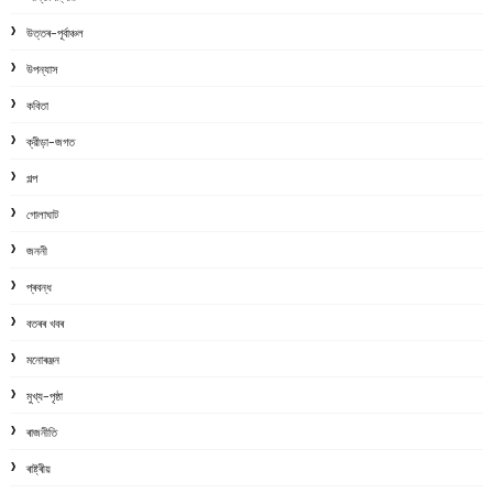
উত্তৰ-পূৰ্বাঞ্চল
উপন্যাস
কবিতা
ক্রীড়া-জগত
গল্প
গোলাঘাট
জননী
প্ৰবন্ধ
বতৰৰ খবৰ
মনোৰঞ্জন
মুখ্য-পৃষ্ঠা
ৰাজনীতি
ৰাষ্ট্ৰীয়