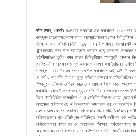
ৰবীন মৰাণ, পেঙেৰীঃ
মঙলবাৰে কলকাতা উচ্চ ন্যায়ালয়ে ২০২২ চনৰ অক
খৰগপুৰৰ ছাত্ৰাবাসত ৰহস্যজনক অৱস্থাত উদ্ধাৰ হোৱা তিনিচুকীয়াৰ 
পৰীক্ষা সম্পন্ন কৰিবলৈ নিৰ্দেশ দিছে। ন্যায়াধীশ ৰাজ শেখৰ মান্থ
খান্দি দ্বিতীয় বাৰৰ বাবে মৰণোত্তৰ পৰীক্ষাৰ হেতু কলকাতা মেডি
ইঞ্জিনীয়াৰিঙৰ তৃতীয় বৰ্ষৰ ছাত্ৰ তিনিচুকীয়াৰ গেলাপুখুৰী অঞ
প্ৰতিষ্ঠানটোৰ ছাত্ৰাবাসত মৃত অৱস্থাত উদ্ধাৰ কৰা হৈছিল। তেতিয়া
চাপিছিল। বিষয়টোৰ শুনানিৰ সময়ত উচ্চ ন্যায়ালয়ে আই আই টি, খৰগপ
যে 'ৰেগিং' সম্পৰ্কীয় বিষয়ক কেন্দ্ৰ কৰিয়েই ঘটনাটো সংঘটিত হৈছ
শিক্ষানুষ্ঠান চৌহদত ৰেগিঙৰ কাণ্ডবোৰ ৰোধ কৰিবলৈ কেনে পদক্ষেপ গ
ন্যায়াধীশ মান্থাই ছাত্ৰজনৰ মৃত্যুৰ ঘটনাটোৰ ফৰেনছিক তদন্তৰ নিৰ
ৰিচাৰ্চ ইনষ্টিটিউটৰ ফৰেনছিক এণ্ড মেডিচিন বিভাগৰ সৈতে পূৰ্বতে 
আহমেদৰ পৰিয়ালৰ হৈ অধিবক্তাজনে আদালতত কয় যে ফৰেনছিক বিশে
গুৰুতৰ আঘাতৰ চিন আছিল। ছাত্ৰজনৰ হাতৰ গাঁ‌ঠি (মনিবন্ধ) কাটি
অধিবক্তাজনে পূৱ মেডিনিপুৰৰ অতিৰিক্ত আৰক্ষী অধীক্ষৰ এক প্ৰতি
অধিবক্তাজনে লগতে কয় যে মৰণোত্তৰ পৰীক্ষাৰ প্ৰতিবেদনখনত মৃত
আহমেদৰ অভিযোগ, বিশ্ববিদ্যালয় কৰ্তৃপক্ষৰ পৰা ঘটনা সন্দৰ্ভত কো