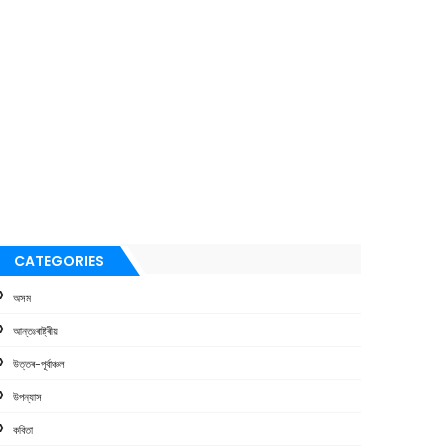
CATEGORIES
অসম
আন্তঃৰাষ্ট্ৰীয়
উত্তৰ-পূৰ্বাঞ্চল
উপন্যাস
কবিতা