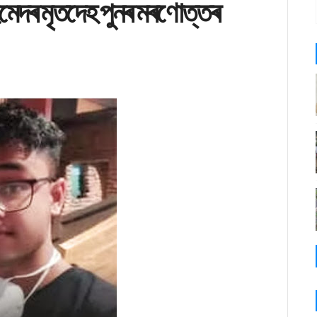
মেদৰ মৃতদেহ পুনৰ মৰণোত্তৰ