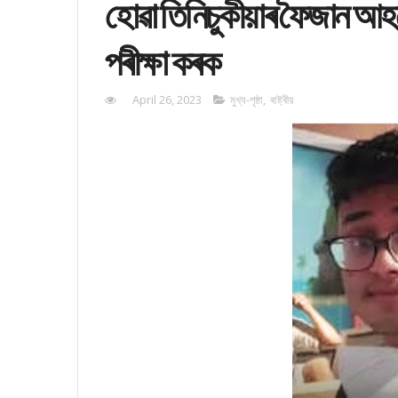
হোৱা তিনিচুকীয়াৰ ফৈজান আহ
পৰীক্ষা কৰক
April 26, 2023
মুখ্য-পৃষ্ঠা
,
ৰাষ্ট্ৰীয়