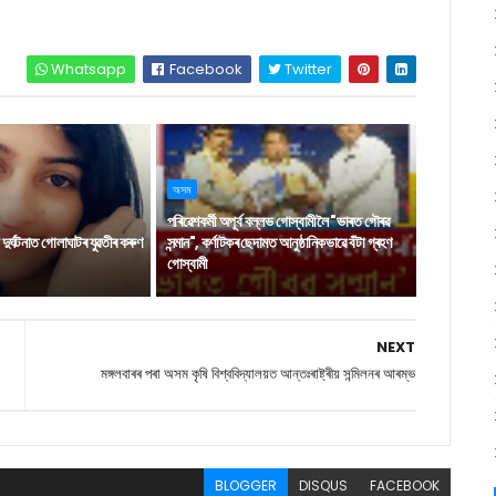
Whatsapp
Facebook
Twitter
অসম
পৰিৱেশকৰ্মী অপূৰ্ব বল্লভ গোস্বামীলৈ "ভাৰত গৌৰৱ
ুৰ্ঘটনাত গোলাঘাটৰ যুৱতীৰ কৰুণ
সন্মান", কৰ্ণাটকৰ ছেদামত আনুষ্ঠানিকভাৱে বঁটা গ্ৰহণ
গোস্বামী
NEXT
মঙ্গলবাৰৰ পৰা অসম কৃষি বিশ্ববিদ্যালয়ত আন্তঃৰাষ্ট্ৰীয় সন্মিলনৰ আৰম্ভ
BLOGGER
DISQUS
FACEBOOK