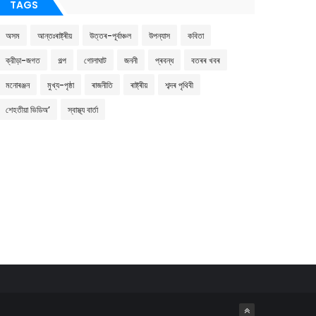
TAGS
অসম
আন্তঃৰাষ্ট্ৰীয়
উত্তৰ-পূৰ্বাঞ্চল
উপন্যাস
কবিতা
ক্রীড়া-জগত
গল্প
গোলাঘাট
জননী
প্ৰবন্ধ
বতৰৰ খবৰ
মনোৰঞ্জন
মুখ্য-পৃষ্ঠা
ৰাজনীতি
ৰাষ্ট্ৰীয়
শব্দৰ পৃথিবী
শেহতীয়া ভিডিঅ’
স্বাস্থ্য বাৰ্তা