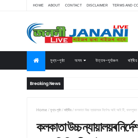
HOME
ABOUT
CONTACT
DISCLAIMER
TERMS AND C
মুখ্য-পৃষ্ঠা
অসম
উত্তৰ-পূৰ্বাঞ্চল
ৰাষ্ট্ৰীয়
Breaking News
Home
/
মুখ্য-পৃষ্ঠা
/
ৰাষ্ট্ৰীয়
/
কলকাতা উচ্চ ন্যায়ালয়ৰ নিৰ্দেশঃ আই আই টি, খৰগপুৰত
কলকাতা উচ্চ ন্যায়ালয়ৰ নিৰ্দ