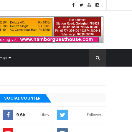
পত্র
SOCIAL COUNTER
9.6k
Likes
Followers