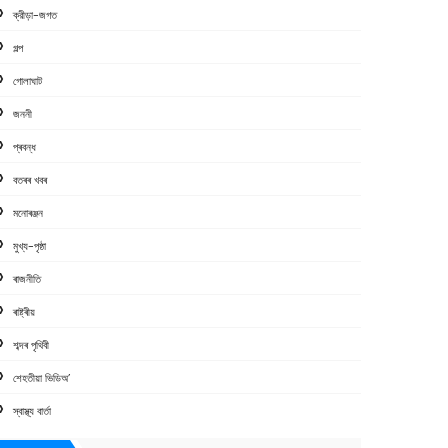
ক্রীড়া-জগত
গল্প
গোলাঘাট
জননী
প্ৰবন্ধ
বতৰৰ খবৰ
মনোৰঞ্জন
মুখ্য-পৃষ্ঠা
ৰাজনীতি
ৰাষ্ট্ৰীয়
শব্দৰ পৃথিবী
শেহতীয়া ভিডিঅ’
স্বাস্থ্য বাৰ্তা