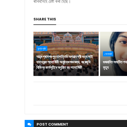
ৰাখিবলৈহে চেষ্টা কৰা হৈছে।
SHARE THIS
মুখ্য-পৃষ্ঠা
গোলাঘাট
অন্ধ্ৰ প্ৰদেশৰ পুত্তাপৰ্ত্তিত ভগৱান শ্ৰী সত্য সাই
বাবাৰ জন্ম শতবাৰ্ষিকী অনুষ্ঠানৰ শুভাৰম্ভ, বছৰজুৰি
গুজৰাটত সংঘটিত পথ দ
বিভিন্ন কাৰ্যসূচীৰে অনুষ্ঠিত হব শতবাৰ্ষিকী
মৃত্যু
POST
COMMENT