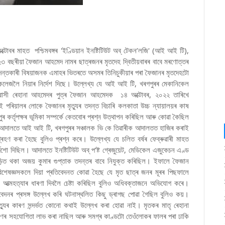
্টোবৰ মাহত পশ্চিমবঙ্গৰ 'ইণ্ডিয়ান ইনষ্টিটিউট অব্ টেকন’লজি' (আই আই টি),
২৩ বছৰীয়া ফৈজান আহমেদ নামৰ ছাত্ৰজনৰ মৃতদেহ দ্বিতীয়বাৰৰ বাবে মৰণোত্তৰ
াই তদন্তকাৰী বিষয়াজনক এমাহৰ ভিতৰতে অসমৰ তিনিচুকীয়াৰ পৰা ফৈজানৰ মৃতদেহটো
কেল কলেজলৈ নিয়াৰ নিৰ্দেশ দিছে। উল্লেখ্য যে আই আই টি, খৰগপুৰৰ মেকানিকেল
্চলৰ নিৱাসী ৰেহানা আহমেদৰ পুত্ৰ ফৈজান আহমেদক ১৪ অক্টোবৰ, ২০২২ তাৰিখে
ই পৰিয়ালৰ লোকে ফৈজানৰ মৃত্যুৰ তদন্ত বিচাৰি কলকাতা উচ্চ ন্যায়ালয়ৰ কাষ
ুৰ কৰ্তৃপক্ষৰ ভূমিকা সম্পৰ্কে কেতবোৰ প্ৰশ্ন উত্থাপন কৰিছিল আৰু কোৱা কৈছিল
িল। আদালতে আই আই টি, খৰগপুৰৰ সঞ্চালক ভি কে তিৱাৰীক আদালতত হাজিৰ কৰাই
্ৰহণ কৰা হৈছে বুলিও প্ৰশ্ন কৰে। উল্লেখ্য যে চলিত বৰ্ষৰ ফেব্ৰুৱাৰী মাহত
্দেশো দিছিল। আদালতে ইনষ্টিটিউট অব্ প'ষ্ট গ্ৰেজুয়েট, মেডিকেল এজুকেচন এণ্ড
জড়িত থকা অজয় ​​কুমাৰ গুপ্তাক তদন্তৰ বাবে নিযুক্ত কৰিছিল। ইফালে ফৈজান
ষজ্ঞসকলে দিয়া প্ৰতিবেদনত কোৱা হৈছে যে মৃত ছাত্ৰ জনৰ মূৰৰ পিছফালে
 আত্মহত্যাৰ ধাৰণা দিবলৈ চেষ্টা কৰিছিল বুলিও অধিবক্তাজনে অভিযোগ কৰে।
বেদনৰ প্ৰসঙ্গ উল্লেখ কৰি ঘটনাস্থলিত কিছু ড্ৰাগছ পোৱা গৈছিল বুলিও কয়।
্যুৰ কাৰণ সন্দৰ্ভত কোনো কথাই উল্লেখ কৰা হোৱা নাই। মৃতকৰ মাতৃ ৰেহানা
নোধৰণৰ সহযোগিতা লাভ কৰা নাছিল আৰু সমগ্ৰ কাণ্ডটো তেওঁলোকৰ ফালৰ পৰা ঢাকি