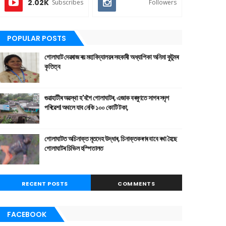
2.02K
Subscribes
Followers
POPULAR POSTS
গোলাঘাট দেৱৰাজ ৰয় মহাবিদ্যালয়ৰ সহকাৰী অধ্যাপিকা অনিমা কুটুমৰ
কৃতিত্ব
গুৱাহাটীৰ অৱস্থা হ'বগৈ গোলাঘাটৰ, এজাক বৰষুণতে সাগৰ সদৃশ
পৰিৱেশ। অথলে যাব নেকি ১০০ কোটি টকা,
গোলাঘাটত অচিনাক্ত মৃতদেহ উদ্ধাৰ, চিনাক্তকৰণৰ বাবে ৰখা হৈছে
গোলাঘাটৰ চিভিল হস্পিতালত
RECENT POSTS
COMMENTS
FACEBOOK