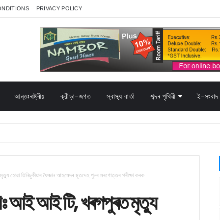
ONDITIONS
PRIVACY POLICY
আন্তঃৰাষ্ট্ৰীয়
ক্রীড়া-জগত
স্বাস্থ্য বাৰ্তা
শব্দৰ পৃথিৱী
ই-সংবাদ 
 মৃত্যু হোৱা তিনিচুকীয়াৰ ফৈজান আহমেদৰ মৃতদেহ পুনৰ মৰণোত্তৰ পৰীক্ষা কৰক
েশঃ আই আই টি, খৰগপুৰত মৃত্যু