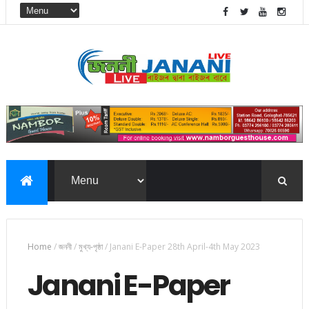
Home
/
জননী
/
মুখ্য-পৃষ্ঠা
/
Janani E-Paper 28th April-4th May 2023
Janani E-Paper