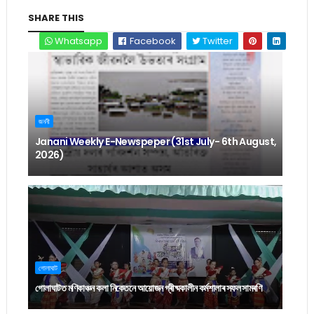
SHARE THIS
Whatsapp
Facebook
Twitter
জননী
Janani Weekly E-Newspeper (31st July- 6th August,
2026)
গোলাঘাট
গোলাঘাটত মণিকাঞ্চন কলা নিকেতনে আয়োজন গ্ৰীষ্মকালীন কৰ্মশালাৰ সফল সামৰণি