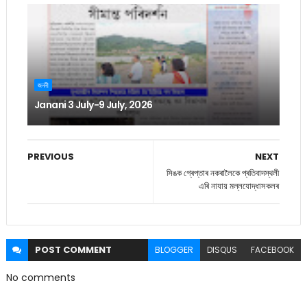
জননী
Janani 3 July-9 July, 2026
PREVIOUS
NEXT
সিঙক গ্ৰেপ্তাৰ নকৰালৈকে প্ৰতিবাদস্থলী
এৰি নাযায় মল্লযোদ্ধাসকলৰ
POST
COMMENT
BLOGGER
DISQUS
FACEBOOK
No comments