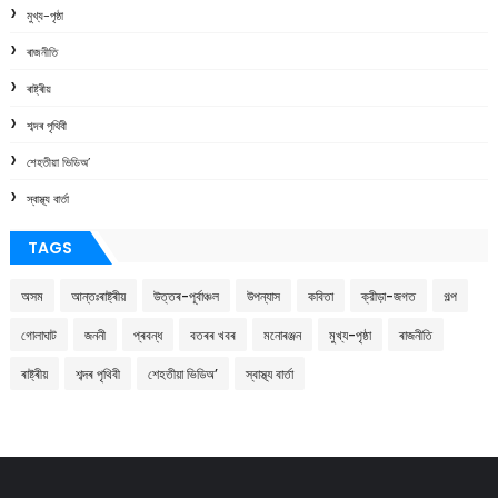
মুখ্য-পৃষ্ঠা
ৰাজনীতি
ৰাষ্ট্ৰীয়
শব্দৰ পৃথিবী
শেহতীয়া ভিডিঅ’
স্বাস্থ্য বাৰ্তা
TAGS
অসম
আন্তঃৰাষ্ট্ৰীয়
উত্তৰ-পূৰ্বাঞ্চল
উপন্যাস
কবিতা
ক্রীড়া-জগত
গল্প
গোলাঘাট
জননী
প্ৰবন্ধ
বতৰৰ খবৰ
মনোৰঞ্জন
মুখ্য-পৃষ্ঠা
ৰাজনীতি
ৰাষ্ট্ৰীয়
শব্দৰ পৃথিবী
শেহতীয়া ভিডিঅ’
স্বাস্থ্য বাৰ্তা