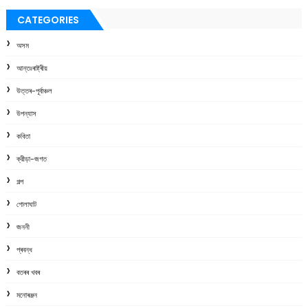
CATEGORIES
অসম
আন্তঃৰাষ্ট্ৰীয়
উত্তৰ-পূৰ্বাঞ্চল
উপন্যাস
কবিতা
ক্রীড়া-জগত
গল্প
গোলাঘাট
জননী
প্ৰবন্ধ
বতৰৰ খবৰ
মনোৰঞ্জন