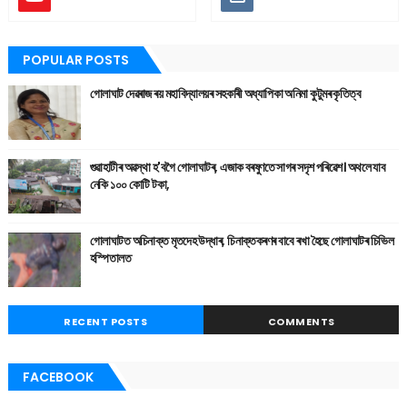
POPULAR POSTS
গোলাঘাট দেৱৰাজ ৰয় মহাবিদ্যালয়ৰ সহকাৰী অধ্যাপিকা অনিমা কুটুমৰ কৃতিত্ব
গুৱাহাটীৰ অৱস্থা হ'বগৈ গোলাঘাটৰ, এজাক বৰষুণতে সাগৰ সদৃশ পৰিৱেশ। অথলে যাব
নেকি ১০০ কোটি টকা,
গোলাঘাটত অচিনাক্ত মৃতদেহ উদ্ধাৰ, চিনাক্তকৰণৰ বাবে ৰখা হৈছে গোলাঘাটৰ চিভিল
হস্পিতালত
RECENT POSTS
COMMENTS
FACEBOOK