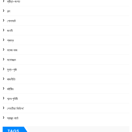
ক্রীড়া-জগত
গল্প
গোলাঘাট
জননী
প্ৰবন্ধ
বতৰৰ খবৰ
মনোৰঞ্জন
মুখ্য-পৃষ্ঠা
ৰাজনীতি
ৰাষ্ট্ৰীয়
শব্দৰ পৃথিবী
শেহতীয়া ভিডিঅ’
স্বাস্থ্য বাৰ্তা
TAGS