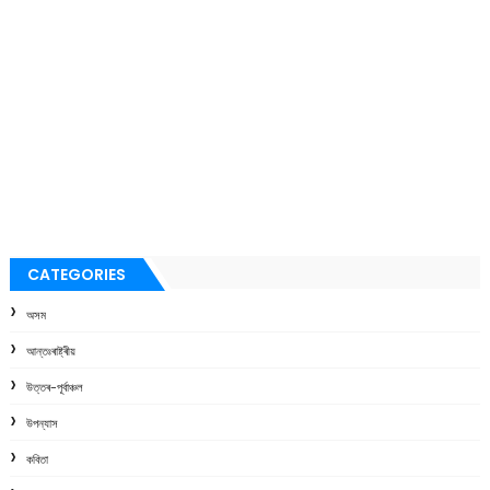
CATEGORIES
অসম
আন্তঃৰাষ্ট্ৰীয়
উত্তৰ-পূৰ্বাঞ্চল
উপন্যাস
কবিতা