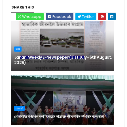
SHARE THIS
Whatsapp
Facebook
Twitter
জননী
Janani Weekly E-Newspeper (31st July- 6th August,
2026)
গোলাঘাট
গোলাঘাটত মণিকাঞ্চন কলা নিকেতনে আয়োজন গ্ৰীষ্মকালীন কৰ্মশালাৰ সফল সামৰণি