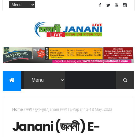
Home
/
জননী
/
মুখ্য-পৃষ্ঠা
/
Janani (জননী ) E-Paper 12-18 May, 2023
Janani (জননী ) E-