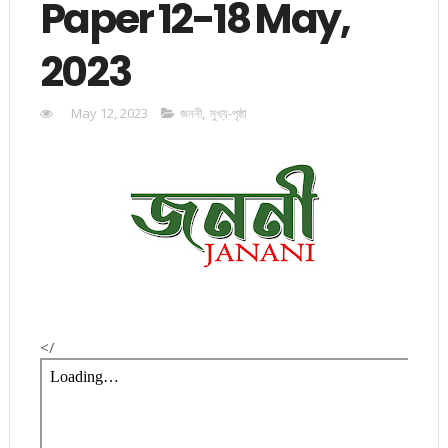
Paper 12-18 May,
2023
May 12, 2023
জননী
,
মুখ্য-পৃষ্ঠা
</