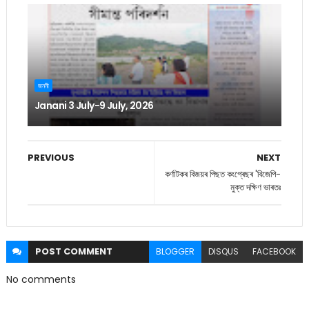
জননী
Janani 3 July-9 July, 2026
PREVIOUS
NEXT
কৰ্ণাটকৰ বিজয়ৰ পিছত কংগ্ৰেছৰ 'বিজেপি-
মুক্ত দক্ষিণ ভাৰতঃ
POST
COMMENT
BLOGGER
DISQUS
FACEBOOK
No comments