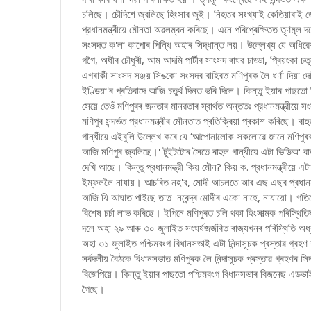
চলিছে। চৌদিশে জ্বলিছে হিংসাৰ জুই। নিহতৰ সংখ্যাই কেতিয়াবাই
প্রধানমন্ত্ৰীয়ে মৌনতা অৱলম্বন কৰিছে। এনে পৰিপ্ৰেক্ষিতত তৃণমূল দ
সংসদত ক'লা কাপোৰ পিন্ধি অহাৰ সিদ্ধান্ত লয়। উল্লেখ্য যে অধিৱ
গগৈ, অধীৰ চৌধুৰী, আম আদমি পাৰ্টীৰ সাংসদ ৰাঘৱ চাড্ডা, প্ৰিয়ংকা 
এগৰাকী সাংসদ সঞ্জয় সিঙকো সংসদৰ বাহিৰত মণিপুৰক লৈ ধৰ্ণা দিয়া 
ইণ্ডিয়া'ৰ প্ৰতিবাদে আজি চতুর্থ দিনত ভৰি দিলে। কিন্তু ইয়াৰ পাছতো ব
সেয়ে তেওঁ মণিপুৰৰ জনতাৰ মানৱতাৰ স্বাৰ্থত অন্ততঃ প্রধানমন্ত্রীয়ে 
মণিপুৰ সন্দৰ্ভত প্রধানমন্ত্ৰীৰ মৌনতাত প্ৰতিক্ৰিয়া প্ৰকাশ কৰিছে। ৰা
গান্ধীয়ে এইবুলি উল্লেখ কৰে যে ‘আপোনালোক সকলোৱে জানে মণিপুৰক 
আজি মণিপুৰ জ্বলিছে।' টুইটটোৰ সৈতে ৰাহুল গান্ধীয়ে এটা ভিডিঅ' ব
দেখি আছে। কিন্তু প্রধানমন্ত্রী কিয় মৌন? কিয় ক. প্রধানমন্ত্ৰীয়ে এ
ইম্ফললৈ নাযায়। আচৰিত নহ'ব, মোদী আচলতে আৰ এছ এছৰ প্ৰধানমন্
আজি যি আঘাত পাইছে তাত নৰেন্দ্ৰ মোদীৰ একো নাহে, নাযায়ো। গতিকে
বিশেষ চৰ্চা লাভ কৰিছে। ইপিনে মণিপুৰত চলি থকা হিংসাত্মক পৰিস্থিতিৰ
দলে অহা ২৯ আৰু ৩০ জুলাইত সংঘৰ্ষজৰ্জৰিত ৰাজ্যখনৰ পৰিস্থিতি অধ্
অহা ৩১ জুলাইত পশ্চিমবংগ বিধানসভাই এটা নিন্দাসূচক প্ৰস্তাৱ গ্ৰহণ 
সৰ্বদলীয় বৈঠকে বিধানসভাত মণিপুৰক লৈ নিন্দাসূচক প্ৰস্তাৱ গ্ৰহণৰ 
বিজেপিয়ে। কিন্তু ইয়াৰ পাছতো পশ্চিমবংগ বিধানসভাৰ বিজনেছ এডভাই
গৈছে।