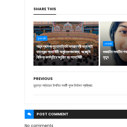
SHARE THIS
মুখ্য-পৃষ্ঠা
গোলাঘাট
অন্ধ্ৰ প্ৰদেশৰ পুত্তাপৰ্ত্তিত ভগৱান শ্ৰী সত্য সাই
বাবাৰ জন্ম শতবাৰ্ষিকী অনুষ্ঠানৰ শুভাৰম্ভ, বছৰজুৰি
গুজৰাটত সংঘটিত পথ দ
বিভিন্ন কাৰ্যসূচীৰে অনুষ্ঠিত হব শতবাৰ্ষিকী
মৃত্যু
PREVIOUS
চূড়ান্ত পৰ্য্যায়ত‌ উপনিত সমষ্টি পুনৰ নিৰ্ধাৰণ প্ৰক্ৰিয়া
POST
COMMENT
No comments