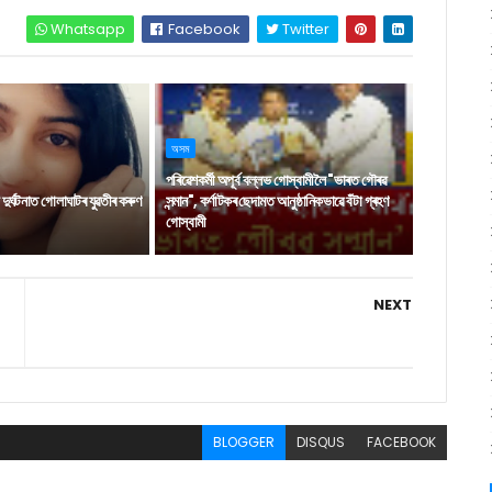
Whatsapp
Facebook
Twitter
অসম
পৰিৱেশকৰ্মী অপূৰ্ব বল্লভ গোস্বামীলৈ "ভাৰত গৌৰৱ
ুৰ্ঘটনাত গোলাঘাটৰ যুৱতীৰ কৰুণ
সন্মান", কৰ্ণাটকৰ ছেদামত আনুষ্ঠানিকভাৱে বঁটা গ্ৰহণ
গোস্বামী
NEXT
BLOGGER
DISQUS
FACEBOOK