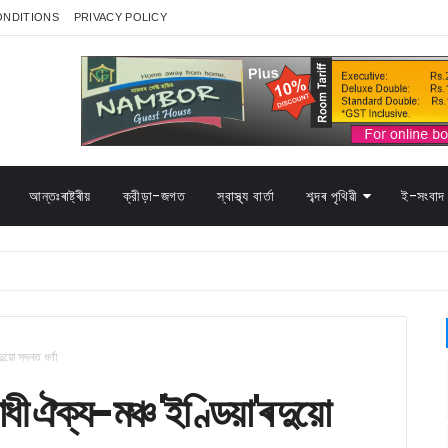
ONDITIONS
PRIVACY POLICY
আন্তঃৰাষ্ট্ৰীয়
ক্রীড়া-জগত
স্বাস্থ্য বাৰ্তা
শব্দৰ পৃথিৱী
ই-সংবাদ 
ুয়ো সদনত ধৰ্ণা
‌ ঐক্য-মঞ্চ 'ইণ্ডিয়া'ৰ দুয়ো