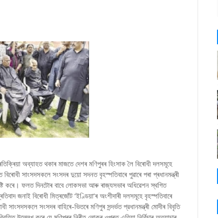
ি প্ৰতিক্ৰিয়া অব্যাহত থকাৰ মাজতে দেশৰ মণিপুৰৰ হিংসাক লৈ বিৰোধী দলসমূহে
ৰোধী সাংসদসকলে সংসদৰ দুয়ো সদনত বৃহস্পতিবাৰে পুৱাৰে পৰা প্ৰধানমন্ত্ৰী
ৱেশৰ সৃষ্টি কৰে। ফলত দিনটোৰ বাবে লোকসভা আৰু ৰাজ্যসভাৰ অধিৱেশন স্থগিত
্ৰতিবাদ জনাই বিৰোধী মিত্ৰজোঁট ‘ইণ্ডিয়া’ৰ অংশীদাৰী দলসমূহে বৃহস্পতিবাৰে
াংসদসকলে সংসদৰ বাহিৰে-ভিতৰে মণিপুৰ সন্দৰ্ভত প্রধানমন্ত্ৰী মোদীৰ বিবৃতি
ক বিবৃতিত উল্লেখ কৰে যে মণিপুৰৰ নিৰীহ লোকৰ ওপৰত এতিয়া নিৰ্বিচাৰ অত্যাচাৰ