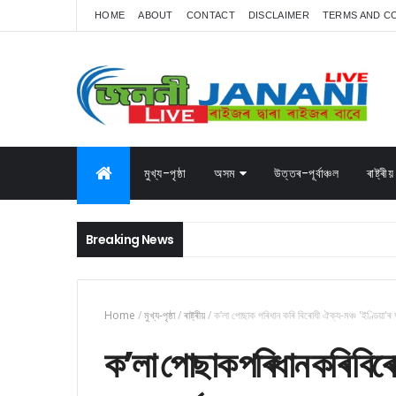
HOME
ABOUT
CONTACT
DISCLAIMER
TERMS AND C
মুখ্য-পৃষ্ঠা
অসম
উত্তৰ-পূৰ্বাঞ্চল
ৰাষ্ট্ৰীয়
Breaking News
Home
/
মুখ্য-পৃষ্ঠা
/
ৰাষ্ট্ৰীয়
/
ক’লা পোছাক পৰিধান কৰি বিৰোধী‌ ঐক্য-মঞ্চ 'ইণ্ডিয়া'ৰ দ
ক’লা পোছাক পৰিধান কৰি বিৰোধী