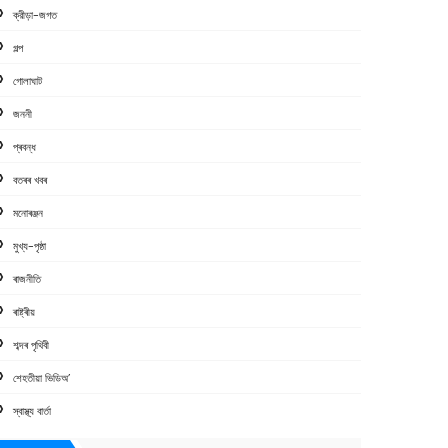
ক্রীড়া-জগত
গল্প
গোলাঘাট
জননী
প্ৰবন্ধ
বতৰৰ খবৰ
মনোৰঞ্জন
মুখ্য-পৃষ্ঠা
ৰাজনীতি
ৰাষ্ট্ৰীয়
শব্দৰ পৃথিবী
শেহতীয়া ভিডিঅ’
স্বাস্থ্য বাৰ্তা