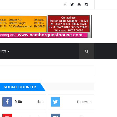
পত্র
SOCIAL COUNTER
9.6k
Likes
Followers