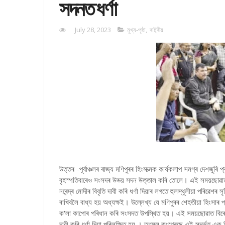
সদনত ধৰ্ণা
July 28, 2023
মুখ্য-পৃষ্ঠা
,
ৰাষ্ট্ৰীয়
উত্তৰ -পূৰ্বাঞ্চলৰ ৰাজ্য মণিপুৰৰ হিংসাত্মক কাৰ্যকলাপ সমগ্ৰ দেশজুৰ
বৃহস্পতিবাৰেও সংসদৰ উভয় সদন উত্তাল কৰি তোলে। এই সময়ছোৱাত বি
নৰেন্দ্ৰ মোদীৰ বিবৃতি দাবী কৰি ধৰ্ণা দিয়াৰ লগতে হুলস্থূলীয়া পৰি
ৰাখিবলৈ বাধ্য হয় অধ্যক্ষই। উল্লেখ্য যে মণিপুৰৰ শেহতীয়া হিংসাৰ প
ক'লা কাপোৰ পৰিধান কৰি সংসদত উপস্থিত হয়। এই সময়ছোৱাত বিৰোধী স
দাবী কৰি ধৰ্ণা দিয়া পৰিলক্ষিত হয় । তৃণমূল কংগ্ৰেছে এই সন্দৰ্ভত এ