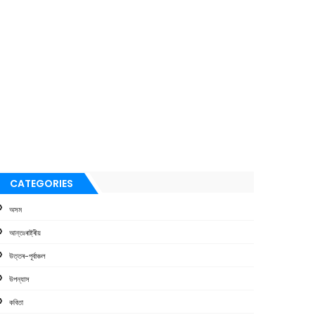
CATEGORIES
অসম
আন্তঃৰাষ্ট্ৰীয়
উত্তৰ-পূৰ্বাঞ্চল
উপন্যাস
কবিতা