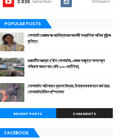
2.02K
Subscribes
Followers
POPULAR POSTS
গোলাঘাট দেৱৰাজ ৰয় মহাবিদ্যালয়ৰ সহকাৰী অধ্যাপিকা অনিমা কুটুমৰ
কৃতিত্ব
গুৱাহাটীৰ অৱস্থা হ'বগৈ গোলাঘাটৰ, এজাক বৰষুণতে সাগৰ সদৃশ
পৰিৱেশ। অথলে যাব নেকি ১০০ কোটি টকা,
গোলাঘাটত অচিনাক্ত মৃতদেহ উদ্ধাৰ, চিনাক্তকৰণৰ বাবে ৰখা হৈছে
গোলাঘাটৰ চিভিল হস্পিতালত
RECENT POSTS
COMMENTS
FACEBOOK