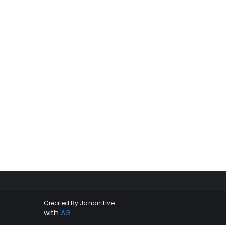
Created By
JananiLive
with
AG