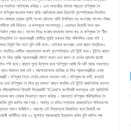
 ডেৰ শতাধিক অতিক্ৰম কৰিছে। এনে অমানৱীয় ঘটনাৰ পাছতো মণিপুৰক লৈ
লে মণিপুৰৰ জনতাৰ পক্ষত থাকি প্ৰতিবাদৰ ভাষা হিচাপেই বৃহস্পতিবাৰৰ দিনটোত
েশন আৰম্ভ হোৱাৰ পূৰ্বেই সংসদ চৌহদত আহি উপস্থিত হয় কংগ্ৰেছ সাংসদ গৌৰৱ
চতুর্বেদীকে ধৰি বিভিন্ন -ৰ দলসমূহৰ সাংসদসমূহ। একেদৰে বিৰোধী দলৰ আন
দেখিবলৈ পোৱা যায়। সাংসদ সিঙে সংবাদ মাধ্যমৰ আগত কয় যে মণিপুৰক লৈ ‘টীম
িষয়টোক লৈ প্রধানমন্ত্রী মোদীয়ে মুঠেই গুৰুত্ব দিয়া পৰিলক্ষিত হোৱা নাই ।
সংসদত বিবৃতি দিব লাগে বুলি দাবী কৰে। সেইদৰে কংগ্ৰেছ নেতা ৰাহুল গান্ধীয়েও
হুল গান্ধীয়ে মোদীক প্ৰত্যাহ্বান জনাই বৃহস্পতিবাৰে এটা টুইট কৰে। টুইটত ৰাহুল
লৈ কিয় আজি প্রধানমন্ত্রী মৌন? কাৰণ তেওঁ জানে যে তেওঁৰ আদৰ্শৰ বাবেই
ার্তাও প'ষ্ট কৰে। ৰাহুলে পুনৰ উল্লেখ কৰে ‘মণিপুৰত আজি কি ঘটি আছে সকলোৱে
টা শব্দও উচ্চাৰণ কৰা নাই। আপোনালোকে ভাবিছে চা কিয় প্রধানমন্ত্রীয়ে এবাৰ
ত্রী। মণিপুৰৰ সৈতে তেওঁৰ কোনো লেনদেন নাই। মণিপুৰৰ মা-ভনী, কন্যাই
 তেওঁ মণিপুৰক লৈ কিয় মূৰ ঘমাব?' ৰাহুল গান্ধীৰ এই টুইটে ৰাজনৈতিক মহলত
 পৰিপ্ৰেক্ষিতত বিৰোধী মিত্ৰজোঁট ‘ইণ্ডিয়া’ৰ অংশীদাৰী দলসমূহৰ এটা প্রতিনিধি
যয়নৰ বাবে যোৱাৰ সিদ্ধান্ত গ্রহণ কৰিছে। আনহাতে মণিপুৰৰ পৰিস্থিতিক লৈ
কৰিব বুলি জানিব পৰা গৈছে। স্মৰ্তব্য যে চলিত সপ্তাহৰ আৰম্ভণিতে পশ্চিমবংগৰ
সিদ্ধান্ত গ্ৰহণ কৰিছিল। অৱশ্যে এই সিদ্ধান্তৰ বিৰোধিতা কৰে বিৰোধী দল
জাৰী কমিটীয়ে অহা ৩১ জুলাইত প্ৰস্তাৱটো উত্থাপন কৰিব বুলি জানিব পৰা