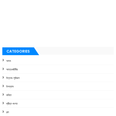
CATEGORIES
অসম
আন্তঃৰাষ্ট্ৰীয়
উত্তৰ-পূৰ্বাঞ্চল
উপন্যাস
কবিতা
ক্রীড়া-জগত
গল্প