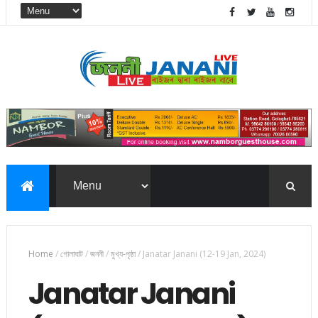
Home
/
গোলাঘাট
/
জননী
/
মুখ্য-পৃষ্ঠা
/
Janatar Janani (12-19 Jan, 2024)
Janatar Janani