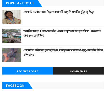
POPULAR POSTS
গোলাঘাট দেৱৰাজ ৰয় মহাবিদ্যালয়ৰ সহকাৰী অধ্যাপিকা অনিমা কুটুমৰ কৃতিত্ব
গুৱাহাটীৰ অৱস্থা হ'বগৈ গোলাঘাটৰ, এজাক বৰষুণতে সাগৰ সদৃশ পৰিৱেশ। অথলে যাব
নেকি ১০০ কোটি টকা,
গোলাঘাটত অচিনাক্ত মৃতদেহ উদ্ধাৰ, চিনাক্তকৰণৰ বাবে ৰখা হৈছে গোলাঘাটৰ চিভিল
হস্পিতালত
RECENT POSTS
COMMENTS
FACEBOOK