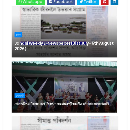
Whatsapp
Facebook
Twitter
জননী
Janani Weekly E-Newspeper (31st July- 6th August,
2026)
গোলাঘাট
গোলাঘাটত মণিকাঞ্চন কলা নিকেতনে আয়োজন গ্ৰীষ্মকালীন কৰ্মশালাৰ সফল সামৰণি