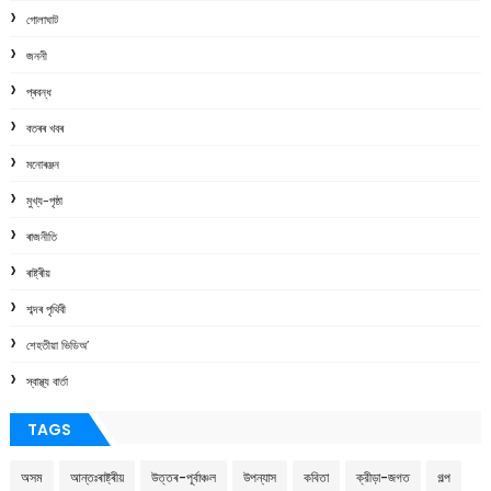
গোলাঘাট
জননী
প্ৰবন্ধ
বতৰৰ খবৰ
মনোৰঞ্জন
মুখ্য-পৃষ্ঠা
ৰাজনীতি
ৰাষ্ট্ৰীয়
শব্দৰ পৃথিবী
শেহতীয়া ভিডিঅ’
স্বাস্থ্য বাৰ্তা
TAGS
অসম
আন্তঃৰাষ্ট্ৰীয়
উত্তৰ-পূৰ্বাঞ্চল
উপন্যাস
কবিতা
ক্রীড়া-জগত
গল্প