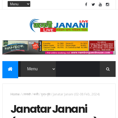
Home
/
গোলাঘাট
/
জননী
/
মুখ্য-পৃষ্ঠা
/
Janatar Janani (02-08 Feb, 2024)
Janatar Janani