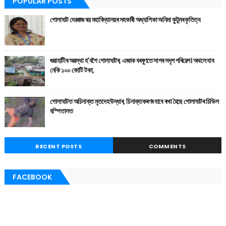
POPULAR POSTS
গোলাঘাট দেৱৰাজ ৰয় মহাবিদ্যালয়ৰ সহকাৰী অধ্যাপিকা অনিমা কুটুমৰ কৃতিত্ব
গুৱাহাটীৰ অৱস্থা হ'বগৈ গোলাঘাটৰ, এজাক বৰষুণতে সাগৰ সদৃশ পৰিৱেশ। অথলে যাব
নেকি ১০০ কোটি টকা,
গোলাঘাটত অচিনাক্ত মৃতদেহ উদ্ধাৰ, চিনাক্তকৰণৰ বাবে ৰখা হৈছে গোলাঘাটৰ চিভিল
হস্পিতালত
RECENT POSTS
COMMENTS
FACEBOOK