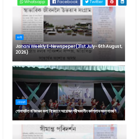
Whatsapp
Facebook
Twitter
জননী
Janani Weekly E-Newspeper (31st July- 6th August,
2026)
গোলাঘাট
গোলাঘাটত মণিকাঞ্চন কলা নিকেতনে আয়োজন গ্ৰীষ্মকালীন কৰ্মশালাৰ সফল সামৰণি