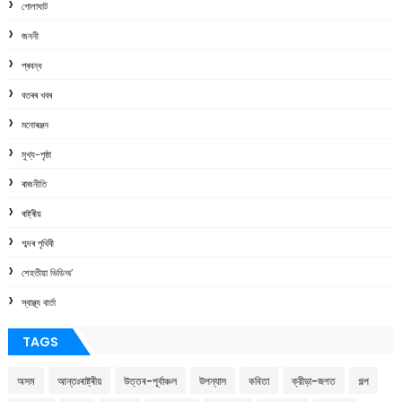
গোলাঘাট
জননী
প্ৰবন্ধ
বতৰৰ খবৰ
মনোৰঞ্জন
মুখ্য-পৃষ্ঠা
ৰাজনীতি
ৰাষ্ট্ৰীয়
শব্দৰ পৃথিবী
শেহতীয়া ভিডিঅ’
স্বাস্থ্য বাৰ্তা
TAGS
অসম
আন্তঃৰাষ্ট্ৰীয়
উত্তৰ-পূৰ্বাঞ্চল
উপন্যাস
কবিতা
ক্রীড়া-জগত
গল্প