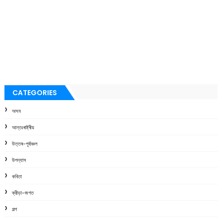
CATEGORIES
অসম
আন্তঃৰাষ্ট্ৰীয়
উত্তৰ-পূৰ্বাঞ্চল
উপন্যাস
কবিতা
ক্রীড়া-জগত
গল্প