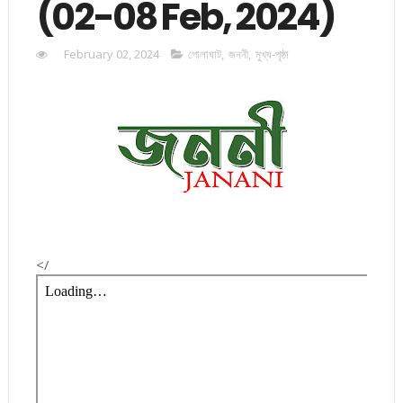
(02-08 Feb, 2024)
February 02, 2024
গোলাঘাট
,
জননী
,
মুখ্য-পৃষ্ঠা
</