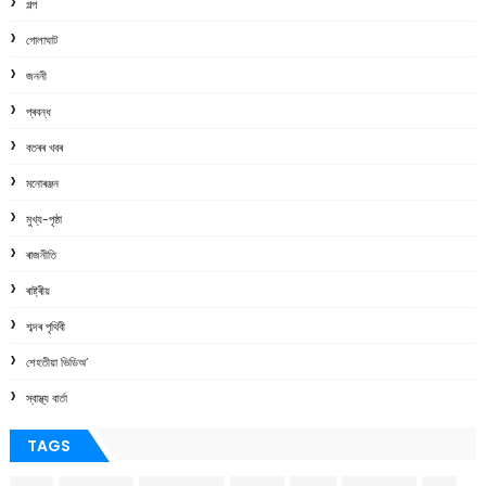
গল্প
গোলাঘাট
জননী
প্ৰবন্ধ
বতৰৰ খবৰ
মনোৰঞ্জন
মুখ্য-পৃষ্ঠা
ৰাজনীতি
ৰাষ্ট্ৰীয়
শব্দৰ পৃথিবী
শেহতীয়া ভিডিঅ’
স্বাস্থ্য বাৰ্তা
TAGS