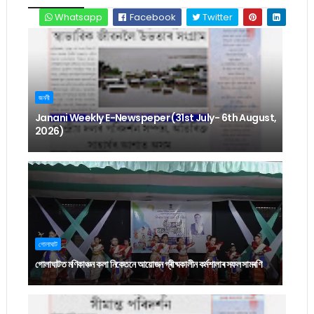
Whatsapp
Facebook
Twitter
জননী
Janani Weekly E-Newspeper (31st July- 6th August,
2026)
গোলাঘাট
গোলাঘাটত মণিকাঞ্চন কলা নিকেতনে আয়োজন গ্ৰীষ্মকালীন কৰ্মশালাৰ সফল সামৰণি