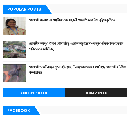
POPULAR POSTS
গোলাঘাট দেৱৰাজ ৰয় মহাবিদ্যালয়ৰ সহকাৰী অধ্যাপিকা অনিমা কুটুমৰ কৃতিত্ব
গুৱাহাটীৰ অৱস্থা হ'বগৈ গোলাঘাটৰ, এজাক বৰষুণতে সাগৰ সদৃশ পৰিৱেশ। অথলে যাব
নেকি ১০০ কোটি টকা,
গোলাঘাটত অচিনাক্ত মৃতদেহ উদ্ধাৰ, চিনাক্তকৰণৰ বাবে ৰখা হৈছে গোলাঘাটৰ চিভিল
হস্পিতালত
RECENT POSTS
COMMENTS
FACEBOOK