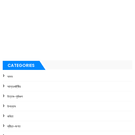
CATEGORIES
অসম
আন্তঃৰাষ্ট্ৰীয়
উত্তৰ-পূৰ্বাঞ্চল
উপন্যাস
কবিতা
ক্রীড়া-জগত