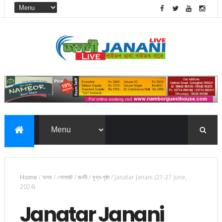
Home
/
অসম
/
গোলাঘাট
/
জননী
/
মুখ্য-পৃষ্ঠা
/
Janatar Janani (21-27 June,
2024)
Janatar Janani