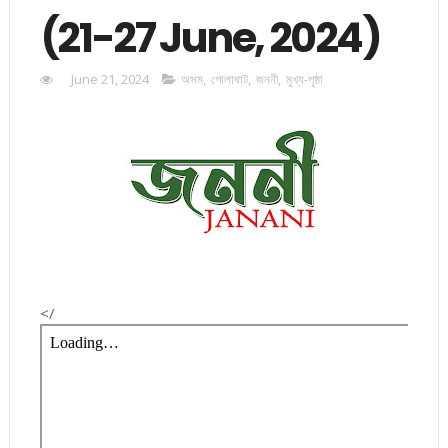
(21-27 June, 2024)
June 21, 2024
অসম
,
গোলাঘাট
,
জননী
,
মুখ্য-পৃষ্ঠা
</