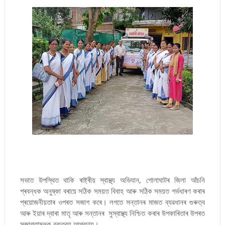
সভাত উপস্থিত থাকি ৰাষ্ট্ৰীয় স্বাস্থ্য অভিযান, গোলাঘাটৰ জিলা আঁচনি
প্ৰবন্ধক অনুষ্কা বৰায়ে সঠিক সময়ত বিবাহ আৰু সঠিক সময়ত গৰ্ভধাৰণ কৰাৰ
প্ৰয়োজনীয়তাৰ ওপৰত সজাগ কৰে। লগতে সন্তানৰ মাজত ব্যৱধানৰ গুৰুত্ব
আৰু ইয়াৰ দ্বাৰা মাতৃ আৰু সন্তানৰ সুস্বাস্থ্য নিশ্চিত কৰাৰ উপকাৰিতাৰ উপৰত
সজাগতামূলক বক্তব্য আগবঢ়ায়।