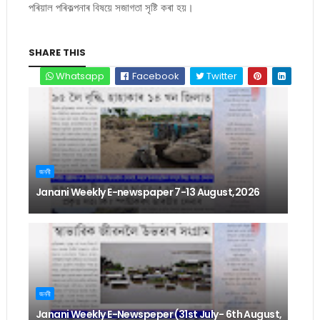
পৰিয়াল পৰিকল্পনাৰ বিষয়ে সজাগতা সৃষ্টি কৰা হয়।
SHARE THIS
Whatsapp
Facebook
Twitter
জননী
Janani Weekly E-newspaper 7-13 August,2026
জননী
Janani Weekly E-Newspeper (31st July- 6th August,