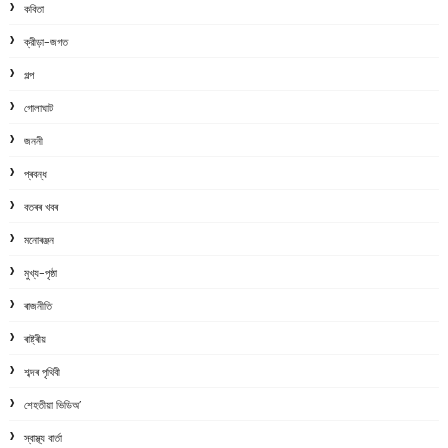
কবিতা
ক্রীড়া-জগত
গল্প
গোলাঘাট
জননী
প্ৰবন্ধ
বতৰৰ খবৰ
মনোৰঞ্জন
মুখ্য-পৃষ্ঠা
ৰাজনীতি
ৰাষ্ট্ৰীয়
শব্দৰ পৃথিবী
শেহতীয়া ভিডিঅ’
স্বাস্থ্য বাৰ্তা