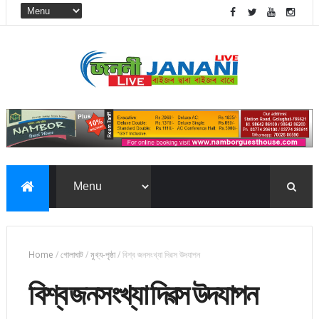
Home
/
গোলাঘাট
/
মুখ্য-পৃষ্ঠা
/
বিশ্ব জনসংখ্যা দিৱস উদযাপন
বিশ্ব জনসংখ্যা দিৱস উদযাপন