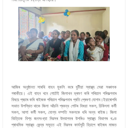
আজিৰ অনুষ্ঠানত সাৰথি বাহন মুকলি কৰে যুটীয়া স্বাস্থ্য সেৱা সঞ্চালক
গৰাকীয়ে। এই বাহন খনে গোটেই জিলাখন ভ্ৰমণ কৰি পৰিয়াল পৰিকল্পনাৰ
বিষয়ে প্ৰচাৰ কৰি ৰাইজক পৰিয়াল পৰিকল্পনাৰ প্ৰতি প্ৰেৰণা যোগাব।ইয়াৰোপৰি
সভাত উপস্থিত থাকে জিলা আঁচনি প্ৰবন্ধ গোটৰ বিষয়া সকল, চিকিৎসা কৰ্মী
সকল, আশা কৰ্মী সকল, যোগ্য দম্পতি সকলকে ধৰি অন্য ৰাইজ। জিলা
ভিত্তিক বিশ্ব জনসংখ্যা দিৱসৰ উদযাপনৰ উপৰিও স্বাস্থ্য বিভাগৰ খণ্ড
প্ৰাথমিক স্বাস্থ্য কেন্দ্ৰ সমূহত এই দিৱসৰ কাৰ্যসূচী হিচাপে ৰাইজৰ মাজত