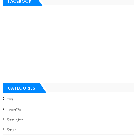
FACEBOOK
CATEGORIES
অসম
আন্তঃৰাষ্ট্ৰীয়
উত্তৰ-পূৰ্বাঞ্চল
উপন্যাস