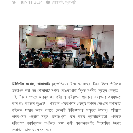
July 11, 2024
গোলাঘাট
,
মুখ্য-পৃষ্ঠা
ডিজিটেল সংবাদ, গোলাঘাটঃ
বৃহস্পতিবাৰে বিশ্ব জনসংখ্যা দিৱস জিলা ভিত্তিক
উদযাপন কৰা হয় গোলাঘাট নগৰৰ বেঙেনাখোৱা স্থিত নগৰীয় স্বাস্থ্য কেন্দ্ৰত।
এই দিৱসৰ লগতে আৰম্ভ হয় পৰিয়াল পৰিকল্পনা পষেক। সভাখনৰ অধ্যক্ষতা
কৰে ডাঃ ৰণজিত ভূঞাই। পৰিয়াল পৰিকল্পনাৰ গুৰুত্ব উপৰত তেখেতে উপস্থিত
ৰাইজক সজাগ কৰাৰ লগতে চৰকাৰী চিকিৎসালয় সমূহত উপলব্ধ পৰিয়াল
পৰিকল্পনাৰ পদ্ধতি সমূহ, জনসংখ্যা ৰোধ কৰাৰ প্ৰয়োজনীয়তা, পৰিয়াল
পৰিকল্পনা কাৰ্যক্ৰমৰ অধীনত আশা কৰ্মী সকলৰকৰণীয় ইত্যাদিৰ উপৰত
সজাগতা আৰু আলোচনা কৰে।