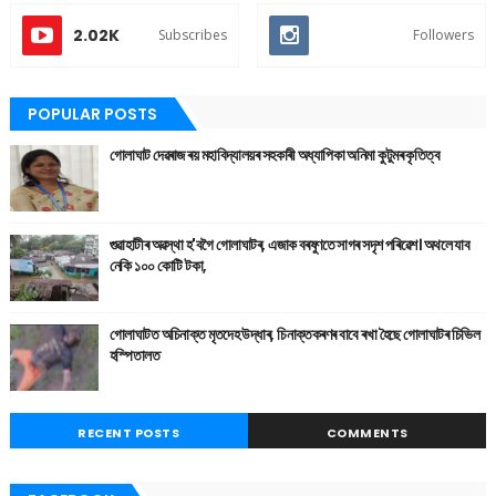
2.02K
Subscribes
Followers
POPULAR POSTS
গোলাঘাট দেৱৰাজ ৰয় মহাবিদ্যালয়ৰ সহকাৰী অধ্যাপিকা অনিমা কুটুমৰ কৃতিত্ব
গুৱাহাটীৰ অৱস্থা হ'বগৈ গোলাঘাটৰ, এজাক বৰষুণতে সাগৰ সদৃশ পৰিৱেশ। অথলে যাব
নেকি ১০০ কোটি টকা,
গোলাঘাটত অচিনাক্ত মৃতদেহ উদ্ধাৰ, চিনাক্তকৰণৰ বাবে ৰখা হৈছে গোলাঘাটৰ চিভিল
হস্পিতালত
RECENT POSTS
COMMENTS