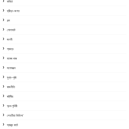
কবিতা
ক্রীড়া-জগত
গল্প
গোলাঘাট
জননী
প্ৰবন্ধ
বতৰৰ খবৰ
মনোৰঞ্জন
মুখ্য-পৃষ্ঠা
ৰাজনীতি
ৰাষ্ট্ৰীয়
শব্দৰ পৃথিবী
শেহতীয়া ভিডিঅ’
স্বাস্থ্য বাৰ্তা