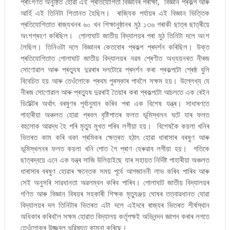
প্ৰাংগণত অনুষ্ঠিত হোৱা এই প্ৰতিযোগিতা বিজ্ঞানৰ পৰীক্ষা, বিজ্ঞান প্ৰকল্প আৰু
আৰ্হি এই তিনিটা শিতানত হৈছিল। ৰাজ্যিক পৰ্যায়ৰ এই বিজ্ঞান ভিত্তিক
প্ৰতিযোগিতাত ৰাজ্যখনৰ ৬০ খন শিক্ষানুষ্ঠানৰ মুঠ ১৩৬ গৰাকী ছাত্ৰ ছাত্ৰীয়ে
অংশগ্ৰহণ কৰিছিল। গোলাঘাট জাতীয় বিদ্যালয়ৰ পৰা মুঠ তিনিটা দলে অংশ
লৈছিল। তিনিওটা দলে বিজ্ঞানৰ কেতবোৰ প্ৰকল্প প্ৰদৰ্শন কৰিছিল। উক্ত
প্ৰতিযোগিতাত গোলাঘাট জাতীয় বিদ্যালয়ৰ নৱম শ্ৰেণীত অধ্যয়নৰত নীৰজ
সোণোৱাল আৰু প্ৰত্যুষ দুৱৰাৰ দলটোৱে প্ৰদৰ্শন কৰা প্ৰকল্পটো শ্ৰেষ্ঠ বুলি
বিবেচিত হয় আৰু তেওঁলোকে প্ৰথম পুৰস্কাৰ পাবলৈ সক্ষম হয়। উল্লেখ্য যে
নীৰজ সোণোৱাল আৰু প্ৰত্যুষ দুৱৰাই তৈয়াৰ কৰা প্ৰকল্পটো আচলতে এক ৰেইন
ডিটেক্টৰ অৰ্থাৎ বৰষুণৰ পূৰ্বানুমান কৰিব পৰা এক বিশেষ যন্ত্ৰ। সাধাৰণতে
পাহাৰীয়া অঞ্চলত হোৱা প্ৰবল বৃষ্টিপাতৰ ফলত ভূমিস্খলন ঘটে যাৰ ফলত
বহুলোক আৱদ্ধ হৈ পৰি মৃত্যু মুখত পৰিব লগীয়া হয়। বিশেষকৈ কয়লা খনিৰ
ভিতৰত কাম কৰি থকা শ্ৰমিকৰ ক্ষেত্ৰত হঠাৎ হোৱা ধাৰাসাৰ বৰষুণ আৰু
ভূমিস্খলনৰ ফলত কয়লা খনি পোত গৈ প্ৰাণ হেৰুৱাব লগীয়া হয়। গতিকে
ছাত্ৰদ্বয়ে এনে এক যন্ত্ৰ সাজি উলিয়াইছে যাৰ সহায়ত নিৰ্দিষ্ট পাহাৰীয়া অঞ্চলত
ধাৰাসাৰ বৰষুণ হোৱাৰ ক্ষন্তেক সময় পূৰ্বে আগজাননী লাভ কৰিব পাৰিব আৰু
সেই অনুসৰি সাৱধানতা অৱলম্বন কৰিব পাৰিব। গোলাঘাট জাতীয় বিদ্যালয়ৰ
গণিত আৰু বিজ্ঞান বিষয়ৰ সহকাৰী শিক্ষক মৃত্যুঞ্জয় ঘোষৰ তত্বাৱধানত যোৱা
বিদ্যালয়ৰ দল তিনিটাৰ ভিতৰত এটা দলে এইদৰে ৰাজ্যৰ ভিতৰত শীৰ্ষস্থান
অধিকাৰ কৰিবলৈ সক্ষম হোৱাত বিদ্যালয় কৰ্তৃপক্ষই অভিনন্দন জ্ঞাপন কৰাৰ লগতে
তেওঁলোকৰ উজ্জ্বল ভৱিষ্যত কামনা কৰিছে।