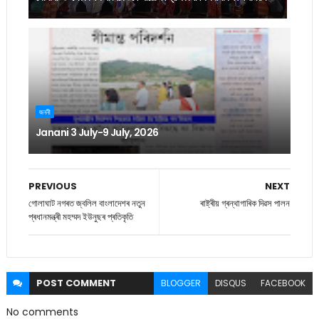
জননী
Janani 3 July-9 July, 2026
PREVIOUS
NEXT
গোলাঘাট নগৰত জ্বলিল বাংলাদেশৰ নতুন
ৰাষ্ট্ৰীয় গ্ৰন্থাগাৰিক দিৱস পালন
প্ৰধানমন্ত্ৰী মহম্মদ ইউনুছৰ প্ৰতিকৃতি
POST
COMMENT
BLOGGER
DISQUS
FACEBOOK
No comments