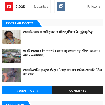
2.02K
Subscribes
Followers
POPULAR POSTS
গোলাঘাট দেৱৰাজ ৰয় মহাবিদ্যালয়ৰ সহকাৰী অধ্যাপিকা অনিমা কুটুমৰ কৃতিত্ব
গুৱাহাটীৰ অৱস্থা হ'বগৈ গোলাঘাটৰ, এজাক বৰষুণতে সাগৰ সদৃশ পৰিৱেশ। অথলে যাব
নেকি ১০০ কোটি টকা,
গোলাঘাটত অচিনাক্ত মৃতদেহ উদ্ধাৰ, চিনাক্তকৰণৰ বাবে ৰখা হৈছে গোলাঘাটৰ চিভিল
হস্পিতালত
RECENT POSTS
COMMENTS
FACEBOOK