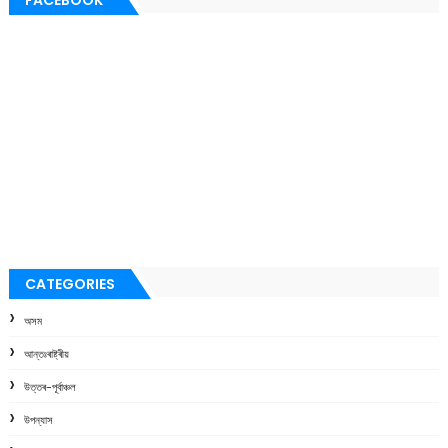
CATEGORIES
অসম
আন্তঃৰাষ্ট্ৰীয়
উত্তৰ-পূৰ্বাঞ্চল
উপন্যাস