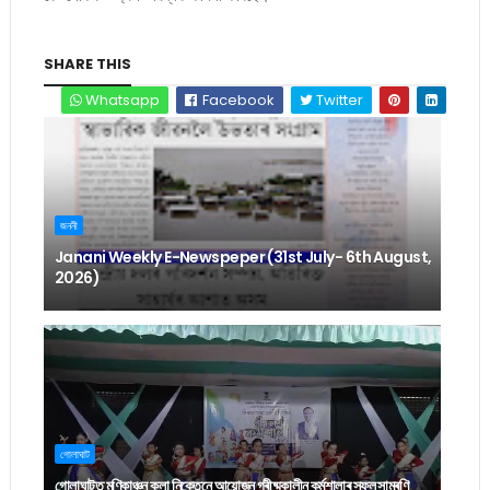
SHARE THIS
Whatsapp
Facebook
Twitter
জননী
Janani Weekly E-Newspeper (31st July- 6th August,
2026)
গোলাঘাট
গোলাঘাটত মণিকাঞ্চন কলা নিকেতনে আয়োজন গ্ৰীষ্মকালীন কৰ্মশালাৰ সফল সামৰণি