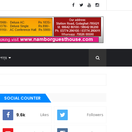
পত্র
SOCIAL COUNTER
9.6k
Likes
Followers