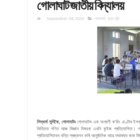
গোলাঘাট জাতীয় বিদ্যালয়
September 04, 2024
গোলাঘাট
,
মুখ্য-পৃষ্ঠা
সিদ্ধাৰ্থ সন্দিকৈ, গোলাঘাটঃ
গোলাঘাটৰ এক অগ্ৰণী ক'চিং চেণ্টাৰ ইগনা
ভিত্তিত গণিত আৰু বিজ্ঞান বিষয়ক এখনি কুইজ প্ৰতিযোগিতা। শংক
প্ৰতিযোগিতাখন বন্তি প্ৰজ্বলন কৰি আনুষ্ঠানিক ভাৱে শুভাৰম্ভ কৰে বি