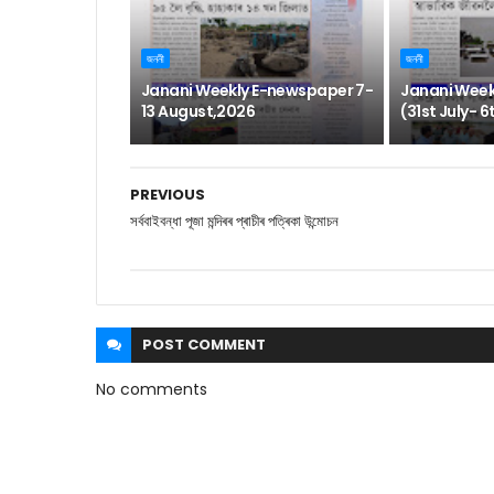
জননী
জননী
Janani Weekly E-newspaper 7-
Janani Week
13 August,2026
(31st July- 
PREVIOUS
সৰ্ববাইবন্ধা পূজা মন্দিৰৰ প্ৰাচীৰ পত্ৰিকা উন্মোচন
POST
COMMENT
No comments