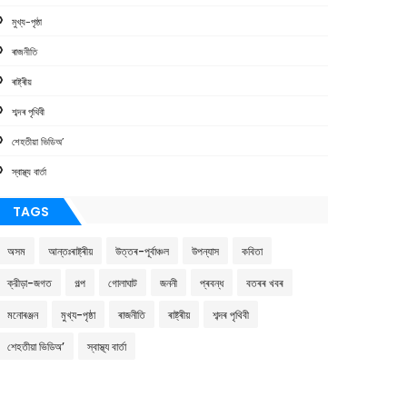
মুখ্য-পৃষ্ঠা
ৰাজনীতি
ৰাষ্ট্ৰীয়
শব্দৰ পৃথিবী
শেহতীয়া ভিডিঅ’
স্বাস্থ্য বাৰ্তা
TAGS
অসম
আন্তঃৰাষ্ট্ৰীয়
উত্তৰ-পূৰ্বাঞ্চল
উপন্যাস
কবিতা
ক্রীড়া-জগত
গল্প
গোলাঘাট
জননী
প্ৰবন্ধ
বতৰৰ খবৰ
মনোৰঞ্জন
মুখ্য-পৃষ্ঠা
ৰাজনীতি
ৰাষ্ট্ৰীয়
শব্দৰ পৃথিবী
শেহতীয়া ভিডিঅ’
স্বাস্থ্য বাৰ্তা