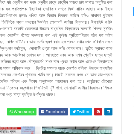
া ষষ্ঠ শ্ৰেণীৰ পৰা দশম শ্ৰেণীৰ ছাত্ৰ ছাত্ৰীৰ মাজত দুটা শাখাত অনুষ্ঠিত কৰা
ৰু সহ প্ৰতিষ্ঠাপক নীহাৰিকা হাজৰিকাৰ লগতে মিৰ্জা ৱাকিব জাহান আৰু নীহাৰ
িযোগিতাখন মূলতঃ গণিত আৰু বিজ্ঞান বিষয়ক আছিল যদিও সাধাৰণ কুইজৰ
িত তিনিটাকৈ স্থান দখলেৰে উজলিল গোলাঘাট জাতীয় বিদ্যালয়। ইগনাইট ক'চিং
, গোলাঘাট চৰকাৰী বেজবৰুৱা উচ্চতৰ মাধ্যমিক বিদ্যালয়ৰ সহকাৰী শিক্ষক সুৰজিৎ
্ষক দেৱাশীষ গগৈয়ে সঞ্চালনা কৰা এই কুইজ প্ৰতিযোগিতাৰ ষষ্ঠৰ পৰা অষ্টম
, বৰ্ণিল খাটনিয়াৰ আৰু ভাৰ্গৱ ভূষণ বৰাৰ দলে প্ৰথম স্থান দখল কৰিবলৈ সক্ষম
্নিগ্ধৰাগ বৰঠাকুৰ, সোণাক্ষী গুপ্তা আৰু অভি ঘোষৰ দলে। তৃতীয় স্থানত থাকে
মেদ আৰু আচফিকা বেগমৰ দল। আনহাতে নৱম আৰু দশম শ্ৰেণীৰ ছাত্ৰ ছাত্ৰী
, অভিনৱ দত্ত আৰু কৌস্তভমণি নাথৰ দলে প্ৰথম স্থান আৰু একেখন বিদ্যালয়ৰে
় স্থান অধিকাৰ কৰে। দ্বিতীয় স্থানত থাকে দেৰগাঁও বালিকা উচ্চতৰ মাধ্যমিক
দ্যা নিকেতন দেৰগাঁৱৰ পৃথিৰাজ শৰ্মাৰ দল। বিজয়ী সকলক নগদ ধন আৰু মানপত্ৰৰে
ে বৈদিক গণিতৰ এক বিশেষ অনুষ্ঠানৰো আয়োজন কৰা হয়। অনুষ্ঠানত মৌখোৱা
িদ্যা নিকেতন কচুপথাৰৰ শিক্ষয়িত্ৰী দৃষ্টি গগৈ, গোলাঘাট জাতীয় বিদ্যালয়ৰ শিক্ষক
বাজনো গণ্য মান্য ব্যক্তি উপস্থিত থাকে।
Whatsapp
Facebook
Twitter