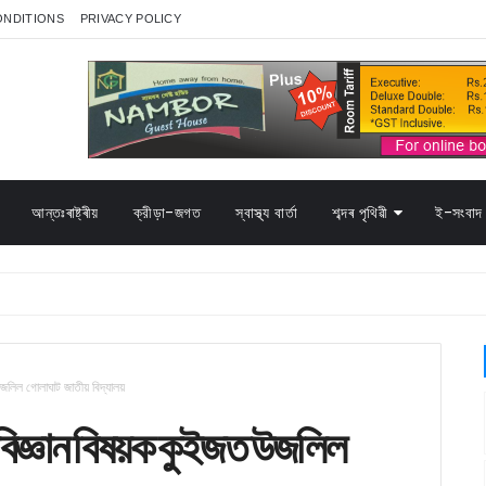
ONDITIONS
PRIVACY POLICY
আন্তঃৰাষ্ট্ৰীয়
ক্রীড়া-জগত
স্বাস্থ্য বাৰ্তা
শব্দৰ পৃথিৱী
ই-সংবাদ 
জলিল গোলাঘাট জাতীয় বিদ্যালয়
বিজ্ঞান বিষয়ক কুইজত উজলিল