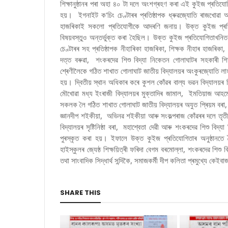
শিক্ষানুষ্ঠানৰ পৰা অহা ৪০ টা দলে অংশগ্ৰহণ কৰা এই কুইজ প্ৰতিযোগিত
হয়। ইগনাইট ক'চিং চেণ্টাৰৰ প্ৰতিষ্ঠাপক ধ্ৰুৱজ্যোতি ৰাজখোৱা আ
হাজৰিকাই সকলো প্ৰতিযোগীকে আদৰণি জনায়। উক্ত কুইজ প্ৰত
বিষয়বস্তুও অন্তৰ্ভুক্ত কৰা হৈছিল। উক্ত কুইজ প্ৰতিযোগিতাখন
চেণ্টাৰৰ সহ প্ৰতিষ্ঠাপক নীহাৰিকা হাজৰিকা, শিক্ষক নীহাৰ হাজৰিকা
দত্ত বৰুৱা, শংকৰদেৱ শিশু বিদ্যা নিকেতন গোলাঘাটৰ সহকাৰী শিক
শ্ৰেণীলৈকে গঠিত শাখাত গোলাঘাট জাতীয় বিদ্যালয়ৰ অংকুৰজ্যোতি লাহন
হয়। দ্বিতীয় স্থান অধিকাৰ কৰে কুশল কোঁৱৰ বাল্য ভৱন বিদ্যালয়ৰ স
মৌখোৱা মধ্য ইংৰাজী বিদ্যালয়ৰ মুক্তাদিৰ জামাল, ইমতিয়াজ আহ
সকলক লৈ গঠিত শাখাত গোলাঘাট জাতীয় বিদ্যালয়ৰ অযুত প্ৰিয়ম বৰা
জ্ঞানদীপ শইকীয়া, অভিনৱ শইকীয়া আৰু সংকল্পৰাজ কোঁৱৰৰ দলে তৃতীয
বিদ্যালয়ৰ সৃষ্টিনিষ্ঠা বৰা, মহাশ্বেতা দেৱী আৰু শংকৰদেৱ শিশু বি
পুৰস্কৃত কৰা হয়। ইফালে উক্ত কুইজ প্ৰতিযোগিতাৰ অনুষ্ঠানত
হাইস্কুলৰ জ্যেষ্ঠ শিক্ষয়িত্ৰী ফৰিদা বেগম বৰমোল্লা, শংকৰদেৱ শিশু ব
তথা সাংবাদিক সিদ্ধাৰ্থ সন্দিকৈ, সমাজকৰ্মী দীপ কলিতা প্ৰমুখ্যে কেই
SHARE THIS