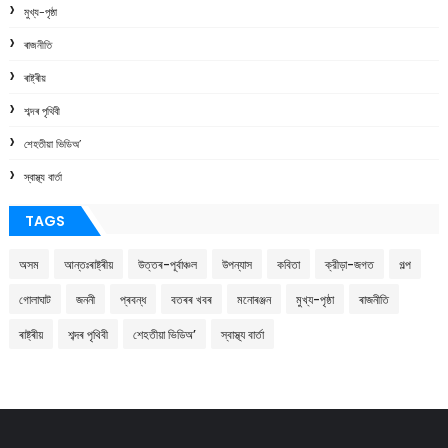
মুখ্য-পৃষ্ঠা
ৰাজনীতি
ৰাষ্ট্ৰীয়
শব্দৰ পৃথিবী
শেহতীয়া ভিডিঅ’
স্বাস্থ্য বাৰ্তা
TAGS
অসম
আন্তঃৰাষ্ট্ৰীয়
উত্তৰ-পূৰ্বাঞ্চল
উপন্যাস
কবিতা
ক্রীড়া-জগত
গল্প
গোলাঘাট
জননী
প্ৰবন্ধ
বতৰৰ খবৰ
মনোৰঞ্জন
মুখ্য-পৃষ্ঠা
ৰাজনীতি
ৰাষ্ট্ৰীয়
শব্দৰ পৃথিবী
শেহতীয়া ভিডিঅ’
স্বাস্থ্য বাৰ্তা