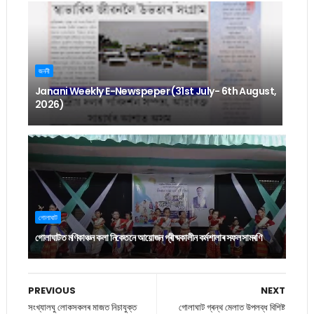
জননী
Janani Weekly E-Newspeper (31st July- 6th August,
2026)
গোলাঘাট
গোলাঘাটত মণিকাঞ্চন কলা নিকেতনে আয়োজন গ্ৰীষ্মকালীন কৰ্মশালাৰ সফল সামৰণি
PREVIOUS
NEXT
সংখ্যালঘু লোকসকলৰ মাজত নিচাযুক্ত
গোলাঘাট গ্ৰন্থ মেলাত উপলব্ধ বিশিষ্ট