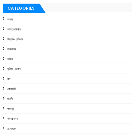
CATEGORIES
অসম
আন্তঃৰাষ্ট্ৰীয়
উত্তৰ-পূৰ্বাঞ্চল
উপন্যাস
কবিতা
ক্রীড়া-জগত
গল্প
গোলাঘাট
জননী
প্ৰবন্ধ
বতৰৰ খবৰ
মনোৰঞ্জন