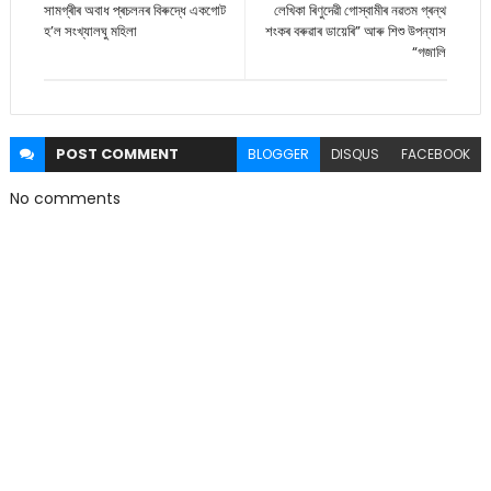
সামগ্ৰীৰ অবাধ প্ৰচলনৰ বিৰুদ্ধে একগোট
লেখিকা ৰিণুদেৱী গোস্বামীৰ নৱতম গ্ৰন্থ
হ’ল সংখ্যালঘু মহিলা
শংকৰ বৰুৱাৰ ডায়েৰি” আৰু শিশু উপন্যাস
“গজালি
POST
COMMENT
BLOGGER
DISQUS
FACEBOOK
No comments