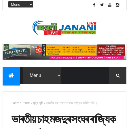
Home
/
অসম
/
মুখ্য-পৃষ্ঠা
/
ভাৰতীয় চাহ মজদুৰ সংঘৰ ৰাজ্যিক সমিতি গঠন।
ভাৰতীয় চাহ মজদুৰ সংঘৰ ৰাজ্যিক