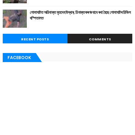
গোলাঘাটত অচিনাক্ত মৃতদেহ উদ্ধাৰ, চিনাক্তকৰণৰ বাবে ৰখা হৈছে গোলাঘাটৰ চিভিল
হস্পিতালত
RECENT POSTS
COMMENTS
FACEBOOK