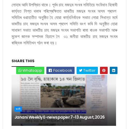
লোহাৰ আদি উপস্থিত থাকে। পূৰ্বৰ চাহ মজদুৰ সংঘৰ সমিতিয়ে সংবিধান বিৰোধী
কাৰ্য্যত লিপ্ত থকাৰ পৰিপ্ৰেক্ষিতত ভাৰতীয় মজদুৰ সংঘৰ অসম প্ৰদেশ
সমিতিৰ গুৱাহাতীত অনুষ্ঠিত হৈ যোৱা কাৰ্য্যনিৰ্বাহক সভাত লোৱা সিধান্ত মৰ্মে
ভাৰতীয় চাহ মজদুৰ সংঘৰ অসম প্ৰদেশ সমিতি ভংগ কৰি দি অনুষ্ঠিত হোৱা
সাধাৰণ সভাত ভাৰতীয় চাহ মজদুৰ সংঘৰ সভাপতি ৰামা ৰাওক সভাপতি আৰু
মুকেশ জালক সম্পাদক হিচাপে লৈ ৩১ জনীয়া ভাৰতীয় চাহ মজদুৰ সংঘৰ
ৰাজ্যিক সমিতিখন গঠন কৰা হয়।
SHARE THIS
Whatsapp
Facebook
Twitter
জননী
Janani Weekly E-newspaper 7-13 August,2026