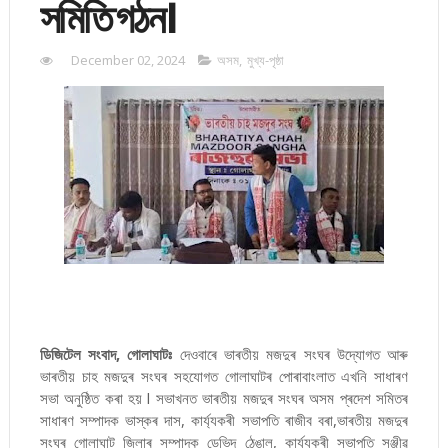
সমিতি গঠন।
December 02, 2024
অসম
,
মুখ্য-পৃষ্ঠা
ডিজিটেল সংবাদ, গোলাঘাটঃ
দেওবাৰে ভাৰতীয় মজদুৰ সংঘৰ উদ্যোগত আৰু
ভাৰতীয় চাহ মজদুৰ সংঘৰ সহযোগত গোলাঘাটৰ পোৰাবাংলাত এখনি সাধাৰণ
সভা অনুষ্ঠিত কৰা হয় l সভাখনত ভাৰতীয় মজদুৰ সংঘৰ অসম প্ৰদেশ সমিতৰ
সাধাৰণ সম্পাদক ভাস্কৰ দাস, কাৰ্য্যকৰী সভাপতি ৰাজীব বৰা,ভাৰতীয় মজদুৰ
সংঘৰ গোলাঘাট জিলাৰ সম্পাদক ডেভিদ ঠেঙাল, কাৰ্য্যকৰী সভাপতি সঞ্জীৱ