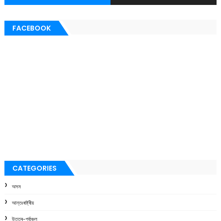
FACEBOOK
CATEGORIES
অসম
আন্তঃৰাষ্ট্ৰীয়
উত্তৰ-পূৰ্বাঞ্চল