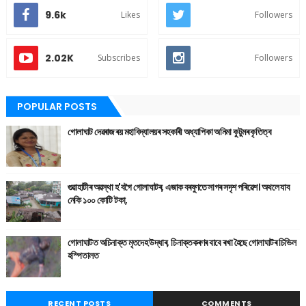
9.6k
Likes
Followers
2.02K
Subscribes
Followers
POPULAR POSTS
গোলাঘাট দেৱৰাজ ৰয় মহাবিদ্যালয়ৰ সহকাৰী অধ্যাপিকা অনিমা কুটুমৰ কৃতিত্ব
গুৱাহাটীৰ অৱস্থা হ'বগৈ গোলাঘাটৰ, এজাক বৰষুণতে সাগৰ সদৃশ পৰিৱেশ। অথলে যাব
নেকি ১০০ কোটি টকা,
গোলাঘাটত অচিনাক্ত মৃতদেহ উদ্ধাৰ, চিনাক্তকৰণৰ বাবে ৰখা হৈছে গোলাঘাটৰ চিভিল
হস্পিতালত
RECENT POSTS
COMMENTS