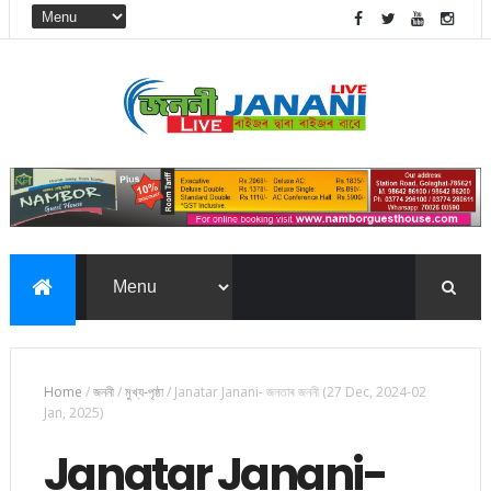
Home
/
জননী
/
মুখ্য-পৃষ্ঠা
/
Janatar Janani- জনতাৰ জননী (27 Dec, 2024-02
Jan, 2025)
Janatar Janani-