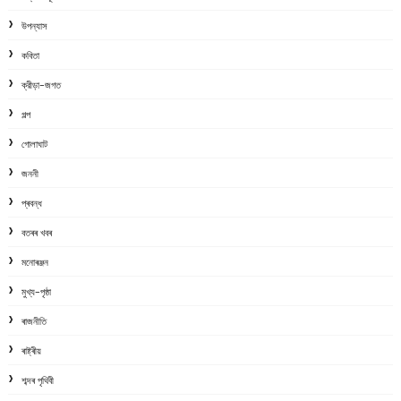
উপন্যাস
কবিতা
ক্রীড়া-জগত
গল্প
গোলাঘাট
জননী
প্ৰবন্ধ
বতৰৰ খবৰ
মনোৰঞ্জন
মুখ্য-পৃষ্ঠা
ৰাজনীতি
ৰাষ্ট্ৰীয়
শব্দৰ পৃথিবী