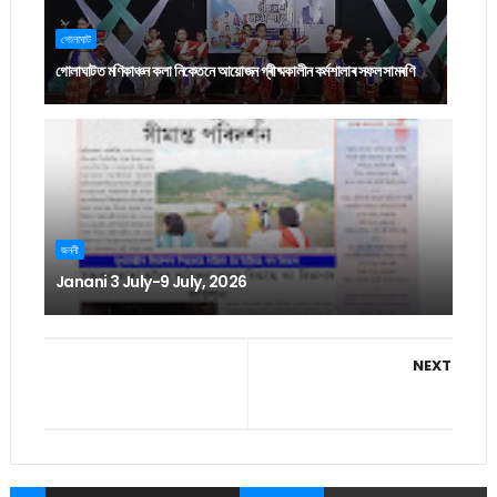
গোলাঘাট
গোলাঘাটত মণিকাঞ্চন কলা নিকেতনে আয়োজন গ্ৰীষ্মকালীন কৰ্মশালাৰ সফল সামৰণি
জননী
Janani 3 July-9 July, 2026
NEXT