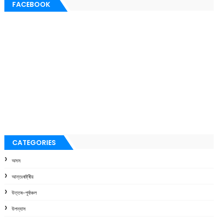
FACEBOOK
CATEGORIES
অসম
আন্তঃৰাষ্ট্ৰীয়
উত্তৰ-পূৰ্বাঞ্চল
উপন্যাস