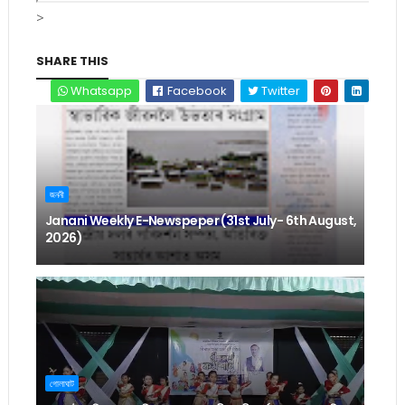
>
SHARE THIS
Whatsapp
Facebook
Twitter
জননী
Janani Weekly E-Newspeper (31st July- 6th August,
2026)
গোলাঘাট