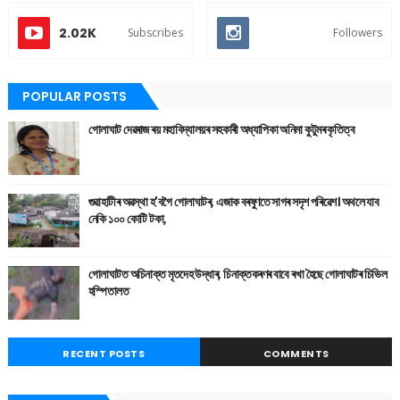
2.02K
Subscribes
Followers
POPULAR POSTS
গোলাঘাট দেৱৰাজ ৰয় মহাবিদ্যালয়ৰ সহকাৰী অধ্যাপিকা অনিমা কুটুমৰ কৃতিত্ব
গুৱাহাটীৰ অৱস্থা হ'বগৈ গোলাঘাটৰ, এজাক বৰষুণতে সাগৰ সদৃশ পৰিৱেশ। অথলে যাব
নেকি ১০০ কোটি টকা,
গোলাঘাটত অচিনাক্ত মৃতদেহ উদ্ধাৰ, চিনাক্তকৰণৰ বাবে ৰখা হৈছে গোলাঘাটৰ চিভিল
হস্পিতালত
RECENT POSTS
COMMENTS