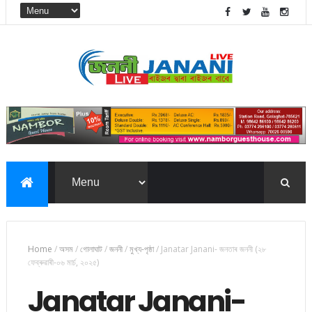
Home
/
অসম
/
গোলাঘাট
/
জননী
/
মুখ্য-পৃষ্ঠা
/
Janatar Janani- জনতাৰ জননী (২৮
ফেব্ৰুৱাৰী-০৬ মাৰ্চ, ২০২৫)
Janatar Janani-