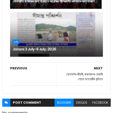
গোলাঘাটত মণিকাঞ্চন কলা নিকেতনে আয়োজন গ্ৰীষ্মকালীন কৰ্মশালাৰ সফল সামৰণি
জননী
Janani 3 July-9 July, 2026
PREVIOUS
NEXT
গোলাঘাটৰ জীয়ৰী, ৰাজস্থানৰ বোৱাৰী
স্নেহা মহেশ্বৰীৰ কৃতিত্ব
POST
COMMENT
BLOGGER
DISQUS
FACEBOOK
No comments