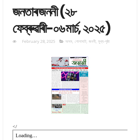
জনতাৰ জননী (২৮
ফেব্ৰুৱাৰী-০৬ মাৰ্চ, ২০২৫)
February 28, 2025
অসম
,
গোলাঘাট
,
জননী
,
মুখ্য-পৃষ্ঠা
</