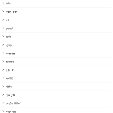
কবিতা
ক্রীড়া-জগত
গল্প
গোলাঘাট
জননী
প্ৰবন্ধ
বতৰৰ খবৰ
মনোৰঞ্জন
মুখ্য-পৃষ্ঠা
ৰাজনীতি
ৰাষ্ট্ৰীয়
শব্দৰ পৃথিবী
শেহতীয়া ভিডিঅ’
স্বাস্থ্য বাৰ্তা