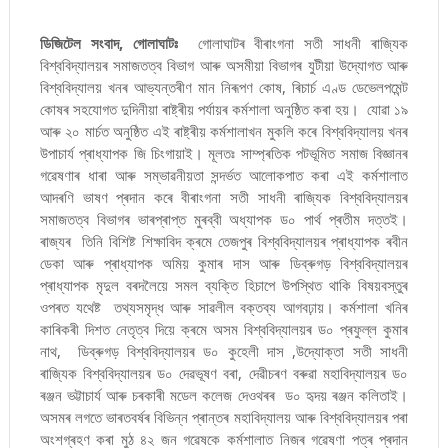
ডিজিটেল সংবাদ, গোলাঘাটঃ
গোলাঘাটৰ বীৰাংগনা সতী সাধনী ৰাজ্যিক
বিশ্ববিদ্যালয়ৰ সমাজতত্ব বিভাগ আৰু অসমীয়া বিভাগৰ যুটীয়া উদ্যোগত আৰু
বিশ্ববিদ্যালয় খনৰ আভ্যন্তৰীণ মান নিৰূপণ কোষ, ৰিচাৰ্চ এণ্ড ডেভেলপমেন্ট
কোষৰ সহযোগত দুদিনীয়া ৰাষ্ট্ৰীয় পৰ্যায়ৰ কৰ্মশালা অনুষ্ঠিত কৰা হয়। যোৱা ১৯
আৰু ২০ মাৰ্চত অনুষ্ঠিত এই ৰাষ্ট্ৰীয় কৰ্মশালাখন মুকলি কৰে বিশ্ববিদ্যালয় খনৰ
উপাচাৰ্য প্ৰাধ্যাপক জি চিংগায়াই। মূলতঃ সাম্প্ৰতিক পটভূমিত সমাজ বিজ্ঞানৰ
গৱেষণাৰ ধাৰা আৰু সম্ভাৱনীয়তা সন্দৰ্ভত আলোকপাত কৰা এই কৰ্মশালাত
আদৰণি ভাষণ প্ৰদান কৰে বীৰাংগনা সতী সাধনী ৰাজ্যিক বিশ্ববিদ্যালয়ৰ
সমাজতত্ব বিভাগৰ ভাৰপ্ৰাপ্ত মুৰব্বী অধ্যাপক ড০ পাৰ্থ প্ৰতীম দত্তই।
ৰাজ্যৰ তিনি বিশিষ্ট শিক্ষাবিদ ক্ৰমে তেজপুৰ বিশ্ববিদ্যালয়ৰ প্ৰাধ্যাপক ৰবীন
ডেকা আৰু প্ৰাধ্যাপক অমিয় কুমাৰ দাস আৰু ডিব্ৰুগড় বিশ্ববিদ্যালয়ৰ
প্ৰাধ্যাপক মৃদুল বৰদলৈয়ে সমল ব্যক্তি হিচাপে উপস্থিত থাকি বিষয়বস্তুৰ
ওপৰত যথেষ্ট তথ্যসমৃদ্ধ আৰু সাৱলীল বক্তব্য আগবঢ়ায়। কৰ্মশালা খনিৰ
কাৰিকৰী দিশত নেতৃত্ব দিয়ে ক্ৰমে অসম বিশ্ববিদ্যালয়ৰ ড০ প্ৰফুল্ল কুমাৰ
নাথ, ডিব্ৰুগড় বিশ্ববিদ্যালয়ৰ ড০ কুহেলী দাস ,উদ্যোক্তা সতী সাধনী
ৰাজ্যিক বিশ্ববিদ্যালয়ৰ ড০ দেৱভূষণ বৰা, দেৱীচৰণ বৰুৱা মহাবিদ্যালয়ৰ ড০
ৰঞ্জন ভট্টাচাৰ্য আৰু চৰকাৰী মডেল কলেজ দেওথৰৰ ড০ হৃদয় ৰঞ্জন কলিতাই।
অসমৰ লগতে ভাৰতবৰ্ষৰ বিভিন্ন প্ৰান্তৰ মহাবিদ্যালয় আৰু বিশ্ববিদ্যালয়ৰ পৰা
অংশগ্ৰহণ কৰা মুঠ ৪২ জন গৱেষকে কৰ্মশালাত নিজৰ গৱেষণা পত্ৰ প্ৰদান