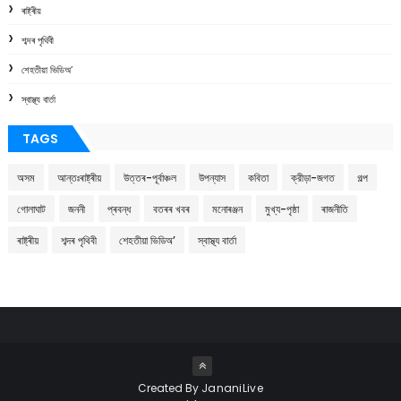
ৰাষ্ট্ৰীয়
শব্দৰ পৃথিবী
শেহতীয়া ভিডিঅ’
স্বাস্থ্য বাৰ্তা
TAGS
অসম
আন্তঃৰাষ্ট্ৰীয়
উত্তৰ-পূৰ্বাঞ্চল
উপন্যাস
কবিতা
ক্রীড়া-জগত
গল্প
গোলাঘাট
জননী
প্ৰবন্ধ
বতৰৰ খবৰ
মনোৰঞ্জন
মুখ্য-পৃষ্ঠা
ৰাজনীতি
ৰাষ্ট্ৰীয়
শব্দৰ পৃথিবী
শেহতীয়া ভিডিঅ’
স্বাস্থ্য বাৰ্তা
Created By
JananiLive