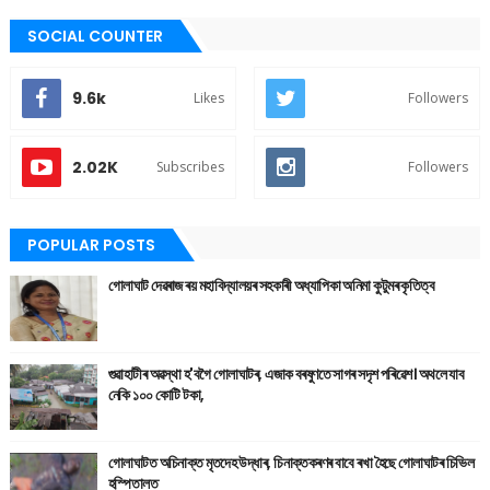
SOCIAL COUNTER
9.6k
Likes
Followers
2.02K
Subscribes
Followers
POPULAR POSTS
গোলাঘাট দেৱৰাজ ৰয় মহাবিদ্যালয়ৰ সহকাৰী অধ্যাপিকা অনিমা কুটুমৰ কৃতিত্ব
গুৱাহাটীৰ অৱস্থা হ'বগৈ গোলাঘাটৰ, এজাক বৰষুণতে সাগৰ সদৃশ পৰিৱেশ। অথলে যাব
নেকি ১০০ কোটি টকা,
গোলাঘাটত অচিনাক্ত মৃতদেহ উদ্ধাৰ, চিনাক্তকৰণৰ বাবে ৰখা হৈছে গোলাঘাটৰ চিভিল
হস্পিতালত