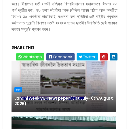
কৰে। বীৰাংগনা সতী সাধনী ৰাজ্যিক বিশ্ববিদ্যালয়ৰ সমাজতত্ব বিভাগৰ ড০
পাৰ্থ প্ৰতীম বৰা, ড০ তপন শইকীয়া আৰু চফিউল আলম পাঠান আৰু অসমীয়া
বিভাগৰ ড০ পৰিস্মীতা হাজৰিকাই সঞ্চালনা কৰা দুদিনীয়া এই ৰাষ্ট্ৰীয় পৰ্য্যায়ৰ
কৰ্মশালাত দুয়োটা বিভাগৰ যথেষ্ট সংখ্যক ছাত্ৰ ছাত্ৰীৰ উপস্থিতি দেখি গৱেষক
সকলে সন্তুষ্টি প্ৰকাশ কৰে।
SHARE THIS
Whatsapp
Facebook
Twitter
জননী
Janani Weekly E-Newspeper (31st July- 6th August,
2026)