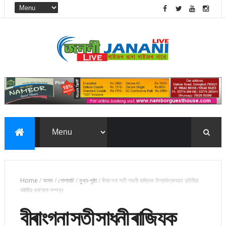
Home
/
অসম
/
গোলাঘাট
/
মুখ্য-পৃষ্ঠা
/
বীৰাংগনা সতী সাধনী ৰাজ্যিক বিশ্ববিদ্যালয়ত দুদিনীয়া
ৰাষ্ট্ৰীয় কৰ্মশালা সম্পন্ন
বীৰাংগনা সতী সাধনী ৰাজ্যিক