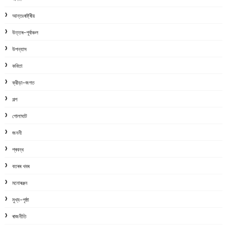
আন্তঃৰাষ্ট্ৰীয়
উত্তৰ-পূৰ্বাঞ্চল
উপন্যাস
কবিতা
ক্রীড়া-জগত
গল্প
গোলাঘাট
জননী
প্ৰবন্ধ
বতৰৰ খবৰ
মনোৰঞ্জন
মুখ্য-পৃষ্ঠা
ৰাজনীতি