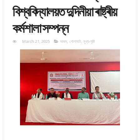
বিশ্ববিদ্যালয়ত দুদিনীয়া ৰাষ্ট্ৰীয়
কৰ্মশালা সম্পন্ন
March 21, 2025
অসম
,
গোলাঘাট
,
মুখ্য-পৃষ্ঠা