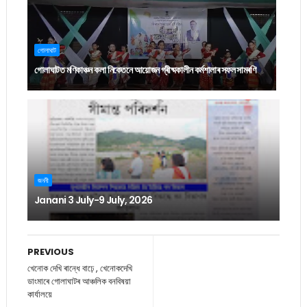
গোলাঘাট
গোলাঘাটত মণিকাঞ্চন কলা নিকেতনে আয়োজন গ্ৰীষ্মকালীন কৰ্মশালাৰ সফল সামৰণি
জননী
Janani 3 July-9 July, 2026
PREVIOUS
খেনোক দেখি ৰান্ধে বাঢ়ে , খেনোকদেখি
ডাংমাৰে গোলাঘাটৰ আঞ্চলিক বনবিষয়া
কাৰ্যালয়ে