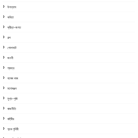
উপন্যাস
কবিতা
ক্রীড়া-জগত
গল্প
গোলাঘাট
জননী
প্ৰবন্ধ
বতৰৰ খবৰ
মনোৰঞ্জন
মুখ্য-পৃষ্ঠা
ৰাজনীতি
ৰাষ্ট্ৰীয়
শব্দৰ পৃথিবী