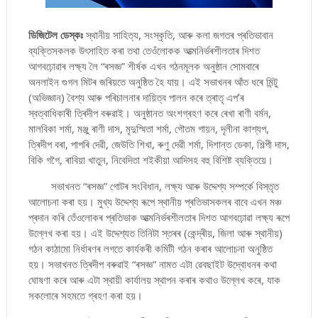
ডিজিটেল ডেস্কঃ
স্থানীয় সাহিত্য, সংস্কৃতি, আৰু কলা জগতৰ প্ৰতিভাবান
ব্যক্তিসকলক উৎসাহিত কৰা তথা তেওঁলোকক আত্মনির্ভৰশীলতাৰ দিশত
আগবঢ়োৱাৰ লক্ষ্য লৈ “ৰসজ্ঞ” শীৰ্ষক এখন গঠনমূলক অনুষ্ঠান সোমবাৰে
অনলাইন গুগল মিটৰ জৰিয়তে অনুষ্ঠিত হৈ যায়। এই সভাখনৰ আঁত ধৰে মিন্টু
(অভিজ্ঞান) বৈশ্য আৰু পৰিচালনাৰ দায়িত্ব পালন কৰে ত্ৰাতৃ এপʼৰ
স্বত্বাধিকাৰী ত্ৰিদীপ বৰুৱাই। অনুষ্ঠানত অংশগ্ৰহণ কৰে ৰেখা ৰাণী বৰ্মন,
মালবিকা শৰ্মা, মঞ্জু ৰাণী দাস, মৃদুস্মিতা শৰ্মা, গৌতম গায়ন, দৃলীনা কাশ্যপ,
ত্ৰিদীপ বৰা, পাপৰি দেৱী, জেউতি শিখা, ৰুণু দেৱী শৰ্মা, দিশান্ত ডেকা, শিল্পী দাস,
বিকি গগৈ, ৰাবিয়া খাতুন, নিবেদিতা শইকীয়া আদিসহ বহু বিশিষ্ট ব্যক্তিয়ে।
সভাখনত “ৰসজ্ঞ” গোটৰ সংবিধান, লক্ষ্য আৰু উদ্দেশ্য সম্পৰ্কে বিস্তৃত
আলোচনা কৰা হয়। মুখ্য উদ্দেশ্য ৰূপে স্থানীয় প্ৰতিভাসকলৰ বাবে এখন মঞ্চ
প্ৰদান কৰি তেঁওলোকৰ প্ৰতিভাক আত্মনির্ভৰশীলতাৰ দিশত আগবঢ়োৱা লক্ষ্য ৰূপে
উল্লেখ কৰা হয়। এই উদ্দেশ্যত তিনিটা স্তৰৰ (কেন্দ্ৰীয়, জিলা আৰু স্থানীয়)
গঠন কাঠামো নিৰ্ধাৰণৰ লগতে কাৰ্যকৰী কমিটী গঠন কৰাৰ আলোচনা অনুষ্ঠিত
হয়। সভাখনত ত্ৰিদীপ বৰুৱাই “ৰসজ্ঞ” নামত এটা ৱেবছাইট উদ্বোধনৰ কথা
ঘোষণা কৰে আৰু এটা স্থায়ী কাৰ্যালয় স্থাপন কৰাৰ কথাও উল্লেখ কৰে, যাক
সকলোৰে সহমতে গ্ৰহণ কৰা হয়।