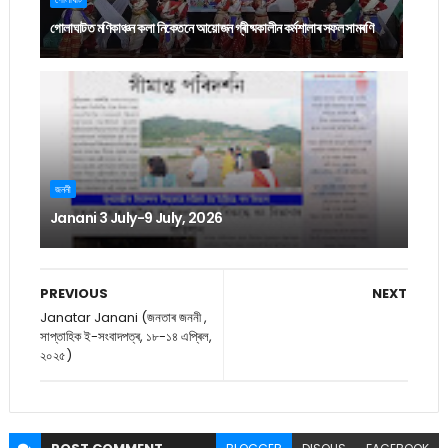
গোলাঘাটত মণিকাঞ্চন কলা নিকেতনে আয়োজন গ্ৰীষ্মকালীন কৰ্মশালাৰ সফল সামৰণি
জননী
Janani 3 July-9 July, 2026
PREVIOUS
NEXT
Janatar Janani (জনতাৰ জননী ,
সাপ্তাহিক ই-সংবাদপত্ৰ, ১৮-১৪ এপ্ৰিল,
২০২৫)