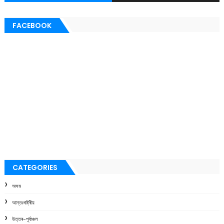
FACEBOOK
CATEGORIES
অসম
আন্তঃৰাষ্ট্ৰীয়
উত্তৰ-পূৰ্বাঞ্চল