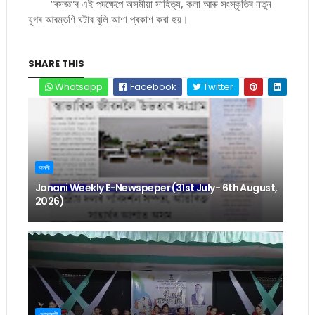
“ৰসজ্ঞ”ৰ এই পদক্ষেপে অসমীয়া সাহিত্য, কলা আৰু সংস্কৃতিৰ নতুন
যুগৰ আৰম্ভণি ঘটাব বুলি আশা প্ৰকাশ কৰা হয়।
SHARE THIS
Whatsapp
Facebook
Twitter
জননী
Janani Weekly E-Newspeper (31st July- 6th August,
2026)
গোলাঘাট