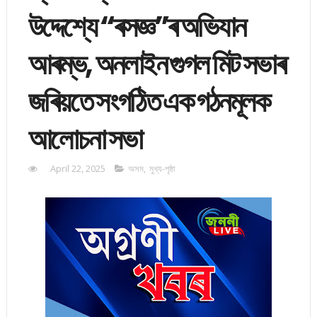
উদ্দেশ্যে “ৰসজ্ঞ”ৰ অভিযান
আৰম্ভ, অনলাইন গুগল মিট সভাৰ
জৰিয়তে সংগঠিত এক গঠনমূলক
আলোচনা সভা
April 22, 2025
অসম
,
মুখ্য-পৃষ্ঠা