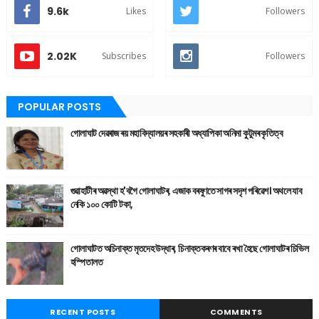
9.6k
Likes
Followers
2.02K
Subscribes
Followers
POPULAR POSTS
গোলাঘাট দেৱৰাজ ৰয় মহাবিদ্যালয়ৰ সহকাৰী অধ্যাপিকা অনিমা কুটুমৰ কৃতিত্ব
গুৱাহাটীৰ অৱস্থা হ'বগৈ গোলাঘাটৰ, এজাক বৰষুণতে সাগৰ সদৃশ পৰিৱেশ। অথলে যাব
নেকি ১০০ কোটি টকা,
গোলাঘাটত অচিনাক্ত মৃতদেহ উদ্ধাৰ, চিনাক্তকৰণৰ বাবে ৰখা হৈছে গোলাঘাটৰ চিভিল
হস্পিতালত
RECENT POSTS
COMMENTS