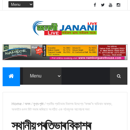
Home
/
অসম
/
মুখ্য-পৃষ্ঠা
/
স্থানীয় প্ৰতিভাৰ বিকাশৰ উদ্দেশ্যে “ৰসজ্ঞ”ৰ অভিযান আৰম্ভ,
অনলাইন গুগল মিট সভাৰ জৰিয়তে সংগঠিত এক গঠনমূলক আলোচনা সভা
স্থানীয় প্ৰতিভাৰ বিকাশৰ