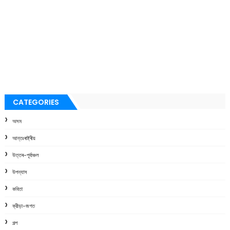
CATEGORIES
অসম
আন্তঃৰাষ্ট্ৰীয়
উত্তৰ-পূৰ্বাঞ্চল
উপন্যাস
কবিতা
ক্রীড়া-জগত
গল্প