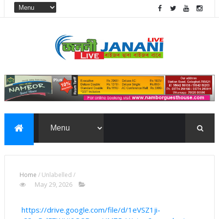
Home
/
Unlabelled
/
May 29, 2026
https://drive.google.com/file/d/1eVSZ1ji-