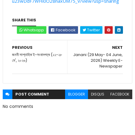
u23wDdF7WHi0O2BnaxUM75_V/view?usp=sharing
SHARE THIS
Whatsapp
Facebook
Twitter
PREVIOUS
NEXT
জননী সাপ্তাহিক ই-সংবাদপত্ৰ (২২-২৮
Janani (29 May- 04 June,
মে', ২০২৬)
2026) Weekly E-
Newspaper
POST
COMMENT
BLOGGER
DISQUS
FACEBOOK
No comments