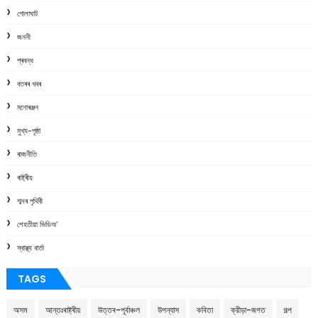
গোলাঘাট
জননী
প্ৰবন্ধ
বতৰৰ খবৰ
মনোৰঞ্জন
মুখ্য-পৃষ্ঠা
ৰাজনীতি
ৰাষ্ট্ৰীয়
শব্দৰ পৃথিবী
শেহতীয়া ভিডিঅ’
স্বাস্থ্য বাৰ্তা
TAGS
অসম
আন্তঃৰাষ্ট্ৰীয়
উত্তৰ-পূৰ্বাঞ্চল
উপন্যাস
কবিতা
ক্রীড়া-জগত
গল্প