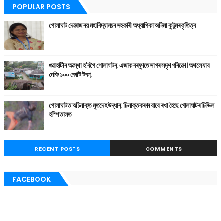
POPULAR POSTS
গোলাঘাট দেৱৰাজ ৰয় মহাবিদ্যালয়ৰ সহকাৰী অধ্যাপিকা অনিমা কুটুমৰ কৃতিত্ব
গুৱাহাটীৰ অৱস্থা হ'বগৈ গোলাঘাটৰ, এজাক বৰষুণতে সাগৰ সদৃশ পৰিৱেশ। অথলে যাব
নেকি ১০০ কোটি টকা,
গোলাঘাটত অচিনাক্ত মৃতদেহ উদ্ধাৰ, চিনাক্তকৰণৰ বাবে ৰখা হৈছে গোলাঘাটৰ চিভিল
হস্পিতালত
RECENT POSTS
COMMENTS
FACEBOOK