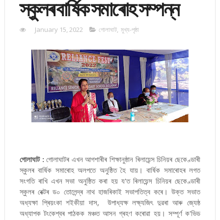
স্কুলৰ বাৰ্ষিক সমাৰোহ সম্পন্ন
January 15, 2022
গোলাঘাট
,
মুখ্য-পৃষ্ঠা
গোলাঘাট :
গোলাঘাটৰ এখন আগশাৰীৰ শিক্ষানুষ্ঠান ৰিলায়েন্স চিনিয়ৰ ছেকেণ্ডাৰী
স্কুলৰ বাৰ্ষিক সমাৰোহ অলপতে অনুষ্ঠিত হৈ যায়। বাৰ্ষিক সমাৰোহৰ লগত
সংগতি ৰাখি এখন সভা অনুষ্ঠিত কৰা হয় য'ত ৰিলায়েন্স চিনিয়ৰ ছেকেণ্ডাৰী
স্কুলৰ ৰেক্টৰ ড০ তোলেন্দ্ৰ নাথ হাজৰিকাই সভাপতিত্ব কৰে। উক্ত সভাত
অধ্যক্ষা প্ৰিয়ংকা শইকীয়া দাস, উপাধ্যক্ষ লক্ষ্যজিৎ দুৱৰা আৰু জ্যেষ্ঠ
অধ্যাপক টংকেশ্বৰ পাঠকক মঞ্চত আসন গ্ৰহণ কৰোৱা হয়। সম্পূৰ্ণ ক'ভিড