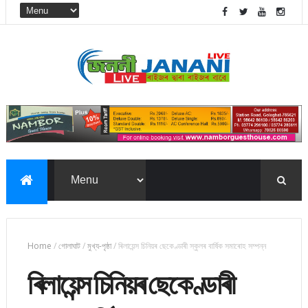
Home
/
গোলাঘাট
/
মুখ্য-পৃষ্ঠা
/
ৰিলায়েন্স চিনিয়ৰ ছেকেণ্ডাৰী স্কুলৰ বাৰ্ষিক সমাৰোহ সম্পন্ন
ৰিলায়েন্স চিনিয়ৰ ছেকেণ্ডাৰী