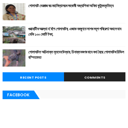
গোলাঘাট দেৱৰাজ ৰয় মহাবিদ্যালয়ৰ সহকাৰী অধ্যাপিকা অনিমা কুটুমৰ কৃতিত্ব
গুৱাহাটীৰ অৱস্থা হ'বগৈ গোলাঘাটৰ, এজাক বৰষুণতে সাগৰ সদৃশ পৰিৱেশ। অথলে যাব
নেকি ১০০ কোটি টকা,
গোলাঘাটত অচিনাক্ত মৃতদেহ উদ্ধাৰ, চিনাক্তকৰণৰ বাবে ৰখা হৈছে গোলাঘাটৰ চিভিল
হস্পিতালত
RECENT POSTS
COMMENTS
FACEBOOK