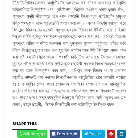
নীতি নিৰ্দেশনাৰ মাজেৰে অনুষ্টুপীয়াকৈ আয়োজন কৰা বাৰ্ষিক সমাৰোহৰ কাৰ্যসূচীৰ
আৰম্ভণিতে শিক্ষানুষ্ঠান খনৰ প্ৰতিষ্ঠাপক পৰিচালন সঞ্চালক ৰূপক কুমাৰ গগৈ,
প্ৰাক্তন মন্ত্ৰী জীৱকান্ত গগৈ আৰু কৰ্মচাৰী দীপক ৰয়ৰ প্ৰতিচ্ছবিৰ সন্মুখত
বন্তি প্ৰজ্বলন আৰু শ্ৰদ্ধাঞ্জলি জ্ঞাপন কৰা হয়। সভাৰ উদ্দেশ্য ব্যাখ্যা কৰে
ৰিলায়েন্স চিনিয়ৰ ছেকেণ্ডাৰী স্কুলৰ অধ্যক্ষা প্ৰিয়ংকা শইকীয়া দাসে। ইয়াৰ
পিছতে বাৰ্ষিক ক্ৰীড়া সমাৰোহৰ পুৰস্কাৰসমূহ প্ৰদান কৰা হয়। বাণিজ্য বিভাগৰ
প্ৰৱক্তা অমিত নাগৰীয়ে সঞ্চালনা কৰা পুৰস্কাৰ প্ৰদান অনুষ্ঠানত চলিত বৰ্ষৰ
মিষ্টাৰ ৰিলায়েন্স সন্মান লাভ কৰা জুনেইদ আখটাৰ আৰু মিছ ৰিলায়েন্স সন্মান লাভ
কৰা বৃষ্টি বৰা উপস্থিত থাকে। পৰৱৰ্তী কাৰ্যসূচীত আগন্তুক উচ্চতৰ মাধ্যমিক
চূড়ান্ত পৰীক্ষাত অৱতীৰ্ণ হ'ব লগীয়া ছাত্ৰ ছাত্ৰী সকলক বিদায় সম্বৰ্ধনা জ্ঞাপন
কৰা হয় আৰু শিক্ষানুষ্ঠান খনৰ কলা, বাণিজ্য আৰু বিজ্ঞান শাখাত একাদশ
শ্ৰেণীত নামভৰ্তি কৰা নৱাগত শিক্ষাৰ্থীসকলক আনুষ্ঠানিক ভাৱে আদৰণি জনোৱা
হয়। কাৰ্যসূচীৰ শেষৰ ফালে শ্বেহনাজ য়াছমিনৰ সঞ্চালনাত এক সাংস্কৃতিক
অনুষ্ঠান পৰিৱেশন কৰা হয় য'ত ছাত্ৰ ছাত্ৰীৰ লগতে শিক্ষক শিক্ষয়িত্ৰীসকলেও
অংশগ্ৰহণ কৰে। সমূহ কাৰ্যসূচীত ৰিলায়েন্স চিনিয়ৰ ছেকেণ্ডাৰী স্কুলৰ এছ এন
ডেকা , ছাত্ৰ ছাত্ৰী, শিক্ষক শিক্ষয়িত্ৰী তথা কৰ্মচাৰীবৃন্দ উপস্থিত থাকে ।
SHARE THIS
Whatsapp
Facebook
Twitter