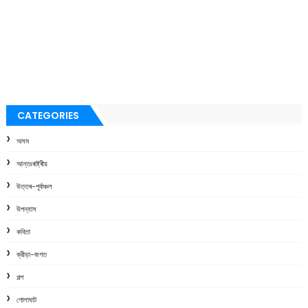
CATEGORIES
অসম
আন্তঃৰাষ্ট্ৰীয়
উত্তৰ-পূৰ্বাঞ্চল
উপন্যাস
কবিতা
ক্রীড়া-জগত
গল্প
গোলাঘাট