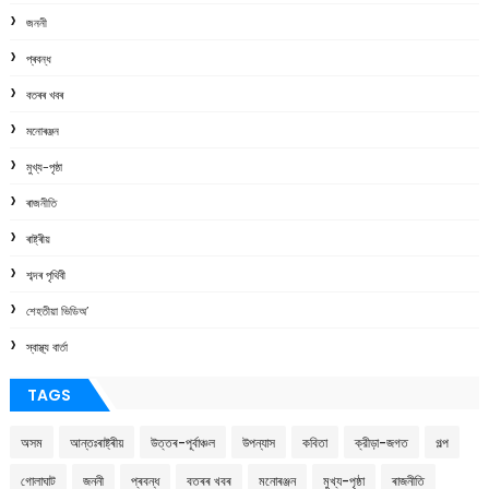
জননী
প্ৰবন্ধ
বতৰৰ খবৰ
মনোৰঞ্জন
মুখ্য-পৃষ্ঠা
ৰাজনীতি
ৰাষ্ট্ৰীয়
শব্দৰ পৃথিবী
শেহতীয়া ভিডিঅ’
স্বাস্থ্য বাৰ্তা
TAGS
অসম
আন্তঃৰাষ্ট্ৰীয়
উত্তৰ-পূৰ্বাঞ্চল
উপন্যাস
কবিতা
ক্রীড়া-জগত
গল্প
গোলাঘাট
জননী
প্ৰবন্ধ
বতৰৰ খবৰ
মনোৰঞ্জন
মুখ্য-পৃষ্ঠা
ৰাজনীতি