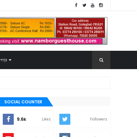
পত্র
SOCIAL COUNTER
9.6k
Likes
Followers