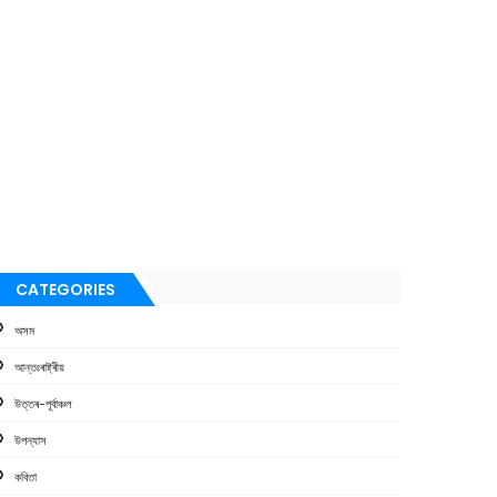
CATEGORIES
অসম
আন্তঃৰাষ্ট্ৰীয়
উত্তৰ-পূৰ্বাঞ্চল
উপন্যাস
কবিতা