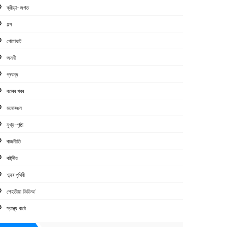
ক্রীড়া-জগত
গল্প
গোলাঘাট
জননী
প্ৰবন্ধ
বতৰৰ খবৰ
মনোৰঞ্জন
মুখ্য-পৃষ্ঠা
ৰাজনীতি
ৰাষ্ট্ৰীয়
শব্দৰ পৃথিবী
শেহতীয়া ভিডিঅ’
স্বাস্থ্য বাৰ্তা