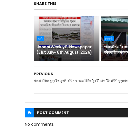
SHARE THIS
জননী
গোলাঘাট
Janani Weekly E-Newspeper
গোলাঘাটত মণিকাঞ্চ
(31st July- 6th August, 2026)
গ্ৰীষ্মকালীন কৰ্মশাল
PREVIOUS
ৰাজনাথ সিঙে মুম্বাইত মুকলি কৰিলে ভাৰতত নিৰ্মিত 'চুৰাট' আৰু 'উদয়গিৰি' যুদ্ধজা
POST
COMMENT
No comments