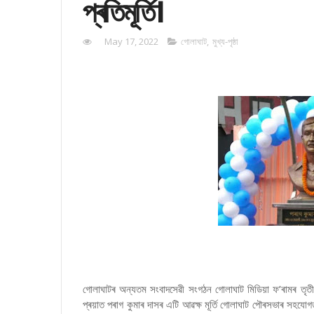
প্ৰতিমূৰ্তি।
May 17, 2022
গোলাঘাট
,
মুখ্য-পৃষ্ঠা
গোলাঘাটৰ অন্যতম সংবাদসেৱী সংগঠন গোলাঘাট মিডিয়া ফ’ৰামৰ তৃতী
প্ৰয়াত পৰাগ কুমাৰ দাসৰ এটি আৱক্ষ মূৰ্তি গোলাঘাট পৌৰসভাৰ সহযোগত