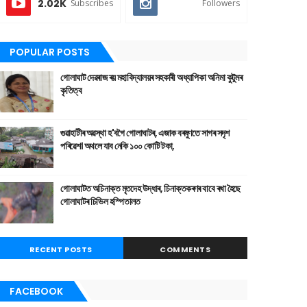
2.02K
Subscribes
Followers
POPULAR POSTS
গোলাঘাট দেৱৰাজ ৰয় মহাবিদ্যালয়ৰ সহকাৰী অধ্যাপিকা অনিমা কুটুমৰ
কৃতিত্ব
গুৱাহাটীৰ অৱস্থা হ'বগৈ গোলাঘাটৰ, এজাক বৰষুণতে সাগৰ সদৃশ
পৰিৱেশ। অথলে যাব নেকি ১০০ কোটি টকা,
গোলাঘাটত অচিনাক্ত মৃতদেহ উদ্ধাৰ, চিনাক্তকৰণৰ বাবে ৰখা হৈছে
গোলাঘাটৰ চিভিল হস্পিতালত
RECENT POSTS
COMMENTS
FACEBOOK