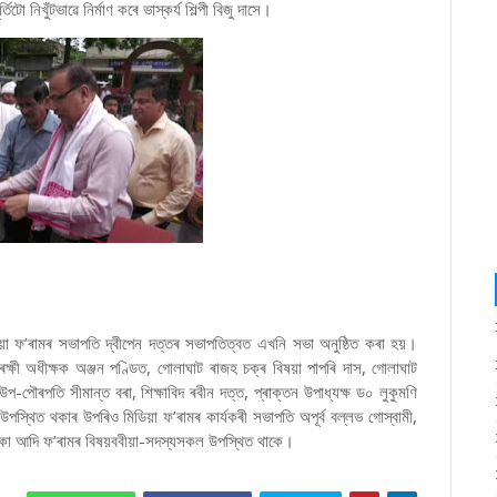
টো নিখুঁটভাৱে নিৰ্মাণ কৰে ভাস্কৰ্য শিল্পী বিজু দাসে।
য়া ফ’ৰামৰ সভাপতি দ্বীপেন দত্তৰ সভাপতিত্বত এখনি সভা অনুষ্ঠিত কৰা হয়।
্ষী অধীক্ষক অঞ্জন পণ্ডিত, গোলাঘাট ৰাজহ চক্ৰ বিষয়া পাপৰি দাস, গোলাঘাট
পৌৰপতি সীমান্ত বৰা, শিক্ষাবিদ ৰবীন দত্ত, প্ৰাক্তন উপাধ্যক্ষ ড০ লুকুমণি
 উপস্থিত থকাৰ উপৰিও মিডিয়া ফ’ৰামৰ কাৰ্যকৰী সভাপতি অপূৰ্ব বল্লভ গোস্বামী,
জৰিকা আদি ফ’ৰামৰ বিষয়ববীয়া-সদস্যসকল উপস্থিত থাকে।