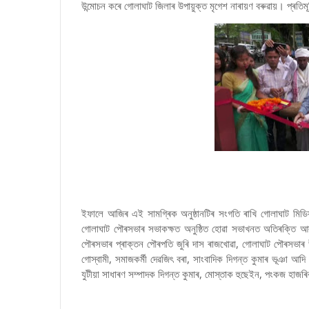
উন্মোচন কৰে গোলাঘাট জিলাৰ উপায়ুক্ত মৃগেশ নাৰায়ণ বৰুৱায়। প্ৰতিমূৰ্তি
ইফালে আজিৰ এই সামগ্ৰিক অনুষ্ঠানটিৰ সংগতি ৰাখি গোলাঘাট মিডি
গোলাঘাট পৌৰসভাৰ সভাকক্ষত অনুষ্ঠিত হোৱা সভাখনত অতিৰক্তি আৰক
পৌৰসভাৰ প্ৰাক্তন পৌৰপতি জুৰি দাস ৰাজখোৱা, গোলাঘাট পৌৰসভাৰ উপ-
গোস্বামী, সমাজকৰ্মী দেৱজিৎ বৰা, সাংবাদিক দিগন্ত কুমাৰ ভূঞা আদি
যুটীয়া সাধাৰণ সম্পাদক দিগন্ত কুমাৰ, মোস্তাক হুছেইন, পংকজ হা