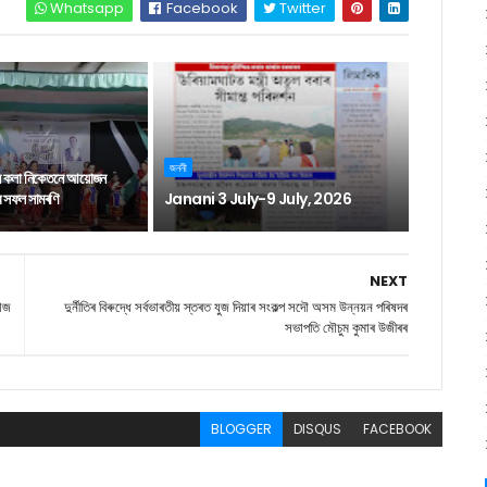
Whatsapp
Facebook
Twitter
জননী
ন কলা নিকেতনে আয়োজন
াৰ সফল সামৰণি
Janani 3 July-9 July, 2026
NEXT
হাজ
দুৰ্নীতিৰ বিৰুদ্ধে সৰ্বভাৰতীয় স্তৰত যুজ দিয়াৰ সংকল্প সদৌ অসম উন্নয়ন পৰিষদৰ
সভাপতি মৌচুম কুমাৰ উজীৰৰ
BLOGGER
DISQUS
FACEBOOK