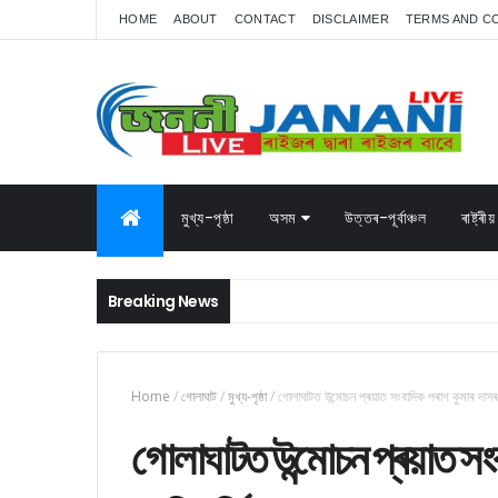
HOME
ABOUT
CONTACT
DISCLAIMER
TERMS AND C
মুখ্য-পৃষ্ঠা
অসম
উত্তৰ-পূৰ্বাঞ্চল
ৰাষ্ট্ৰীয়
Breaking News
Home
/
গোলাঘাট
/
মুখ্য-পৃষ্ঠা
/
গোলাঘাটত উন্মোচন প্ৰয়াত সংবাদিক পৰাগ কুমাৰ দাসৰ 
গোলাঘাটত উন্মোচন প্ৰয়াত সংব