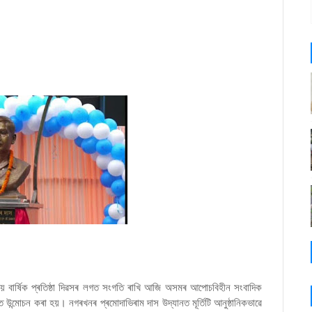
য় বাৰ্ষিক প্ৰতিষ্ঠা দিৱসৰ লগত সংগতি ৰাখি আজি অসমৰ আপোচবিহীন সংবাদিক
 উন্মোচন কৰা হয়। নগৰখনৰ প্ৰমোদাভিৰাম দাস উদ্যানত মূৰ্তিটি আনুষ্ঠানিকভাৱে