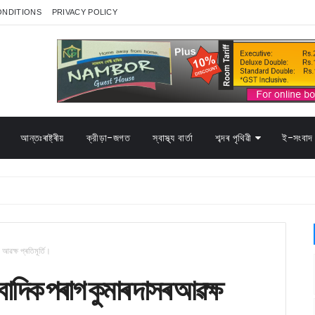
ONDITIONS
PRIVACY POLICY
আন্তঃৰাষ্ট্ৰীয়
ক্রীড়া-জগত
স্বাস্থ্য বাৰ্তা
শব্দৰ পৃথিৱী
ই-সংবাদ 
আৱক্ষ প্ৰতিমূৰ্তি।
াদিক পৰাগ কুমাৰ দাসৰ আৱক্ষ