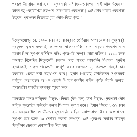
প্ৰকল্প উদ্বোধন কৰা হ’ব। মুখ্যমন্ত্ৰী ড° হিমন্ত বিশ্ব শৰ্মাই আজি উদ্বোধন
কৰিব বহু প্ৰত্যাশিত আমগুৰি সৌৰশক্তি প্ৰকল্পটো। এই সৌৰ শক্তি প্ৰকল্পটো
উত্তৰ–পূৰ্বাঞ্চলৰ ভিতৰতে বৃহৎ সৌৰশক্তি প্ৰকল্প।
উল্লেখযোগ্য যে, ১৯৯০ চনৰ ২১ নৱেম্বৰত তেতিয়াৰ অগপ চৰকাৰৰ মুখ্যমন্ত্ৰী
প্ৰফুল্ল কুমাৰ মহন্তই আমগুৰিৰ লালিমচাপৰিত তাপ বিদ্যুত প্ৰকল্পৰ বাবে
আধাৰ শিলা স্থাপন কৰিছিল যদিও প্ৰকল্পটো সম্পূৰ্ণ হোৱা নাছিল। ২০১৬ চনত
অসমত বিজেপিৰ মিত্ৰজোঁট চৰকাৰ অহা পাছত আমগুৰিৰ বিধায়ক প্ৰদীপ
হাজৰিকাই শক্তি প্ৰকল্পটো সম্পূৰ্ণ কৰাৰ ক্ষেত্ৰত দৃঢ় পদক্ষেপ গ্ৰহণ কৰি
চৰকাৰৰ ওচৰত দাবী উত্থাপন কৰে। ইয়াৰ পিছতেই তদানীন্তন মুখ্যমন্ত্ৰী
সৰ্বানন্দ সোণোৱালে অগপৰ জ্যেষ্ঠ বিধায়কগৰাকীৰ দাবীৰ প্ৰতি সঁহাৰি জনাই
প্ৰকল্পটোৰ যাৱতীয় ব্যৱস্থা গ্ৰহণ কৰে।
আনহাতে অসম ৰাজ্যিক বিদ্যুৎ পৰিষদে (উৎপাদন) তাপ বিদ্যুৎ প্ৰকল্পটো সৌৰ
শক্তি প্ৰকল্পলৈ পৰিৱৰ্তন কৰাৰ সিধান্ত গ্ৰহণ কৰে। ইয়াৰ পিছত ২০১৯ চনৰ
২৭ ফেব্ৰুৱাৰীত তদানীন্তন মুখ্যমন্ত্ৰী সৰ্বানন্দ সোণোৱালে ইয়াৰ আধাৰশিলা
স্থাপন কৰে আৰু ৭০ মেগাৱট ক্ষমতা সম্পন্ন এই প্ৰকল্পৰ নিৰ্মাণৰ দায়িত্ব
দিল্লীস্থ জেকচন কোম্পানীক দিয়া হয়৷