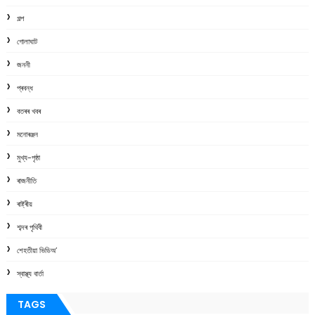
গল্প
গোলাঘাট
জননী
প্ৰবন্ধ
বতৰৰ খবৰ
মনোৰঞ্জন
মুখ্য-পৃষ্ঠা
ৰাজনীতি
ৰাষ্ট্ৰীয়
শব্দৰ পৃথিবী
শেহতীয়া ভিডিঅ’
স্বাস্থ্য বাৰ্তা
TAGS