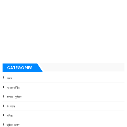
CATEGORIES
অসম
আন্তঃৰাষ্ট্ৰীয়
উত্তৰ-পূৰ্বাঞ্চল
উপন্যাস
কবিতা
ক্রীড়া-জগত