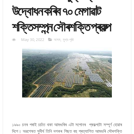
উদ্বোধন কৰিব ৭০ মেগাৱাট
শক্তিসম্প্ন্ন সৌৰশক্তি প্ৰকল্প
May 30, 2022
অসম
,
মুখ্য-পৃষ্ঠা
১৯৯০ চনৰ পৰাই চৰ্চাত থকা আমগুৰিৰ এটা সপোনৰ প্ৰকল্পটো সম্পূৰ্ণ হোৱাৰ
দিশে। অৱশেষত সুদীৰ্ঘ তিনি দশকৰ পিছত বহু প্ৰত্যাশিত আমগুৰি সৌৰশক্তি