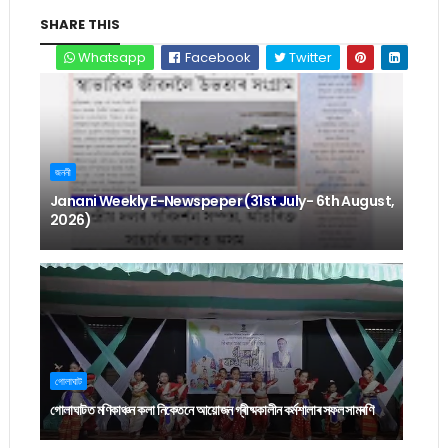
SHARE THIS
Whatsapp
Facebook
Twitter
জননী
Janani Weekly E-Newspeper (31st July- 6th August,
2026)
গোলাঘাট
গোলাঘাটত মণিকাঞ্চন কলা নিকেতনে আয়োজন গ্ৰীষ্মকালীন কৰ্মশালাৰ সফল সামৰণি