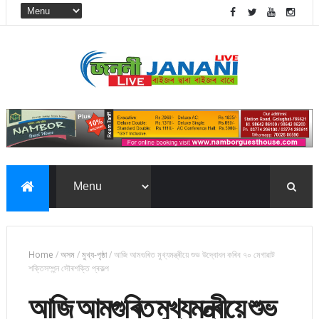
Home
/
অসম
/
মুখ্য-পৃষ্ঠা
/
আজি আমগুৰিত মুখ্যমন্ত্ৰীয়ে শুভ উদ্বোধন কৰিব ৭০ মেগাৱাট
শক্তিসম্প্ন্ন সৌৰশক্তি প্ৰকল্প
আজি আমগুৰিত মুখ্যমন্ত্ৰীয়ে শুভ