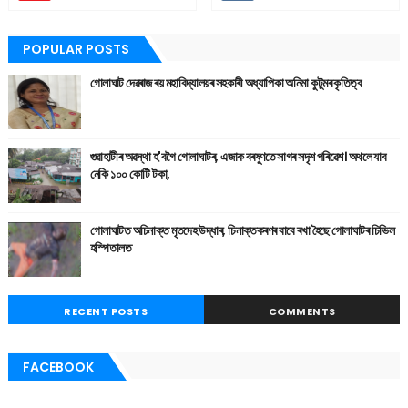
POPULAR POSTS
গোলাঘাট দেৱৰাজ ৰয় মহাবিদ্যালয়ৰ সহকাৰী অধ্যাপিকা অনিমা কুটুমৰ কৃতিত্ব
গুৱাহাটীৰ অৱস্থা হ'বগৈ গোলাঘাটৰ, এজাক বৰষুণতে সাগৰ সদৃশ পৰিৱেশ। অথলে যাব
নেকি ১০০ কোটি টকা,
গোলাঘাটত অচিনাক্ত মৃতদেহ উদ্ধাৰ, চিনাক্তকৰণৰ বাবে ৰখা হৈছে গোলাঘাটৰ চিভিল
হস্পিতালত
RECENT POSTS
COMMENTS
FACEBOOK