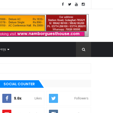
পত্র
SOCIAL COUNTER
9.6k
Likes
Followers