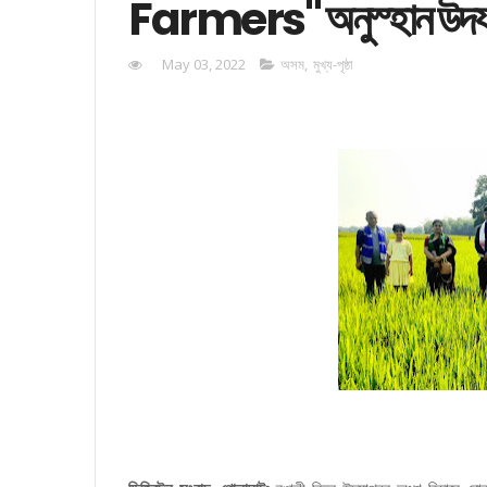
Farmers" অনুস্হান উদয
May 03, 2022
অসম
,
মুখ্য-পৃষ্ঠা