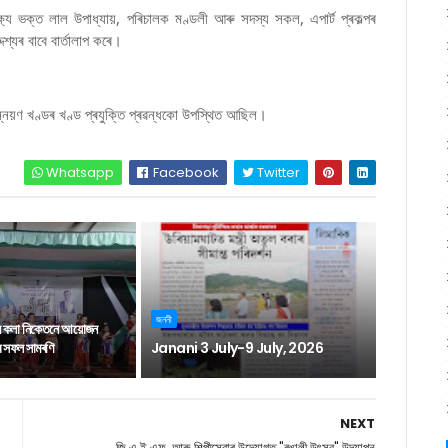
ক্ষ্য ভক্ত লাল উপাধ্যায়, পৰিচালক মণ্ডলী আৰু সদস্য সকল, এপাৰ্ট প্ৰকল্পৰ
্যৰ বাবে বাৰ্তালাপ কৰে।
ন্নয়ণ খণ্ডৰ খণ্ড প্ৰযুক্তি প্ৰৱন্ধকো উপস্থিত আছিল।
Whatsapp
Facebook
Twitter
জননী
ন কলা নিকেতনে আয়োজন
াৰ সফল সামৰণি
Janani 3 July-9 July, 2026
NEXT
জি.এ.ই.এফ. আৰু শিল্পীসেৱাৰ উদ্যোগত "ৰঙালী উৎসৱ" উদযাপন