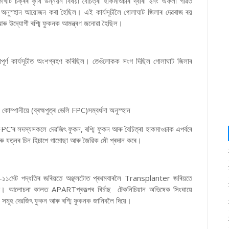
খাট চক্ৰৰ কৃষি উন্নয়ন বিষয়া বৈচিত্ৰা হাকমাওচাৰ দ্বাৰা ২নং অফলা গাৱত
স্হান আয়োজন কৰা হৈছিল। এই কাৰ্যসূচীলৈ গোলাঘাট জিলাৰ দেৱৰাজ ৰয়
 আৰু উদ্যোগী ৰশ্মি ফুকনক আমন্ত্ৰণ জনোৱা হৈছিল।
তাপূৰ্ণ কাৰ্যসূচীত অংশগ্ৰহণ কৰিছিল। তেওঁলোকক সংগ দিছিল গোলাঘাট জিলাৰ
 কোম্পানীয়ে (ব্ৰহ্মপুত্ৰ ভেলি FPC)সম্বৰ্ধনা অনুস্হান
PC'ৰ সদস্যসকলে দেৱজিৎ ফুকন, ৰশ্মি ফুকন আৰু বৈচিত্ৰা হাকমাওচাক এপৰ্বৰে
 আৰু যত্নৰ চিন হিচাপে গামোছা আৰু জৈৱিক মৌ প্ৰদান কৰে।
া ধান -১১মেট পদ্ধতিৰ জৰিয়তে অঞ্ছলটোত প্ৰথমবাৰলৈ Transplanter জৰিয়তে
কৰে। আলোচনা কালত APARTপ্ৰকল্পৰ ৰিৰ্চাছ টেকনিচিয়ান অভিষেক সিংঘায়ে
 সমূহ দেৱজিৎ ফুকন আৰু ৰশ্মি ফুকনক জানিবলৈ দিয়ে।