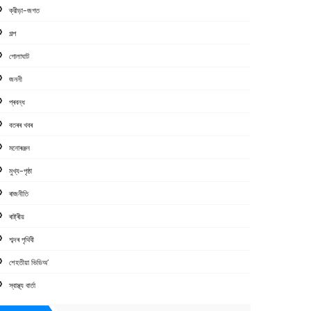
ক্রীড়া-জগত
গল্প
গোলাঘাট
জননী
প্ৰবন্ধ
বতৰৰ খবৰ
মনোৰঞ্জন
মুখ্য-পৃষ্ঠা
ৰাজনীতি
ৰাষ্ট্ৰীয়
শব্দৰ পৃথিবী
শেহতীয়া ভিডিঅ’
স্বাস্থ্য বাৰ্তা