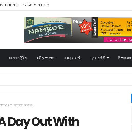
ONDITIONS
PRIVACY POLICY
আন্তঃৰাষ্ট্ৰীয়
ক্রীড়া-জগত
স্বাস্থ্য বাৰ্তা
শব্দৰ পৃথিৱী
ই-সংবাদ 
armers" অনুস্হান উদযাপন।
ৱত "A Day Out With