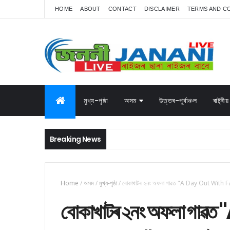
HOME
ABOUT
CONTACT
DISCLAIMER
TERMS AND C
মুখ্য-পৃষ্ঠা
অসম
উত্তৰ-পূৰ্বাঞ্চল
ৰাষ্ট্ৰীয়
Breaking News
Home
/
অসম
/
মুখ্য-পৃষ্ঠা
/
বোকাখাটৰ ২নং অফলা গাৱত "A Day Out With F
বোকাখাটৰ ২নং অফলা গা