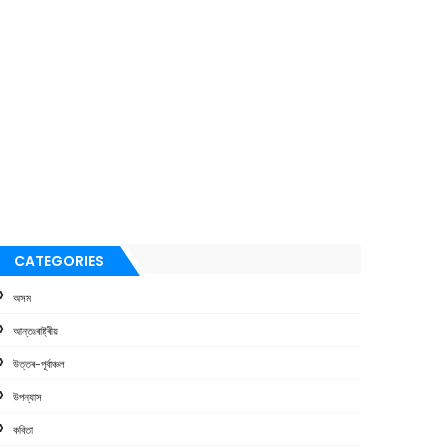
CATEGORIES
অসম
আন্তঃৰাষ্ট্ৰীয়
উত্তৰ-পূৰ্বাঞ্চল
উপন্যাস
কবিতা