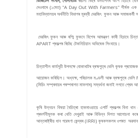
ডিজিটেল সংবাদ, গোলাঘাটঃ
ৰঙালী বিহুৰ উদযাপনৰ অংশ হিচাবে বোকা
দেওবাৰে (১মেত) "A Day Out With Farmers" শীৰ্ষক এক অনু
মহাবিদ্যালয়ৰ অৰ্থনীতি বিভাগৰ মূৰব্বী দেৱজিৎ ফুকন আৰু সমাজকৰ্মী
দেৱজিৎ ফুকন আৰু ৰশ্মি ফুকনে বিশেষ আমন্ত্ৰণ কাৰী হিচাবে চিন্
APART প্ৰকল্পৰ ৰিৰ্চাছ টেকনিচিয়ান অভিষেক সিংঘায়ে।
চিন্তাশীল কাৰ্যসূচী উপলক্ষে বোকাখাটৰ ব্ৰহ্মপুত্ৰ ভেলি কৃষক প্ৰযোজক
আয়োজন কৰিছিল। অধ্যক্ষ, পৰিচালক মণ্ডলী আৰু ব্ৰহ্মপুত্ৰ ভেলি F
(মিচিং সম্প্ৰদায়ৰ পৰম্পৰাগত মাফলাৰ) সম্বৰ্ধনা জনাই লগতে প্ৰেম
কৃষি উন্নয়ন বিষয়া বৈচিত্ৰা হাকমাওচায়ে এপাৰ্ট প্ৰকল্পৰ বিন
প্ৰদৰ্শনীমূলক কৰা খেতি দেখুৱাই আৰু বিভিন্ন দিশত আলোচনা 
আন্তৰাষ্ট্ৰীয় ধান গৱেষণা কেন্দ্ৰৰ (IRRI) কৃষকসকলৰ ওপৰত অৱদান