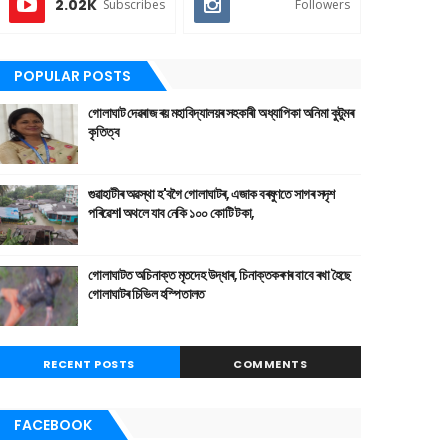
2.02K
Subscribes
Followers
POPULAR POSTS
গোলাঘাট দেৱৰাজ ৰয় মহাবিদ্যালয়ৰ সহকাৰী অধ্যাপিকা অনিমা কুটুমৰ
কৃতিত্ব
গুৱাহাটীৰ অৱস্থা হ'বগৈ গোলাঘাটৰ, এজাক বৰষুণতে সাগৰ সদৃশ
পৰিৱেশ। অথলে যাব নেকি ১০০ কোটি টকা,
গোলাঘাটত অচিনাক্ত মৃতদেহ উদ্ধাৰ, চিনাক্তকৰণৰ বাবে ৰখা হৈছে
গোলাঘাটৰ চিভিল হস্পিতালত
RECENT POSTS
COMMENTS
FACEBOOK