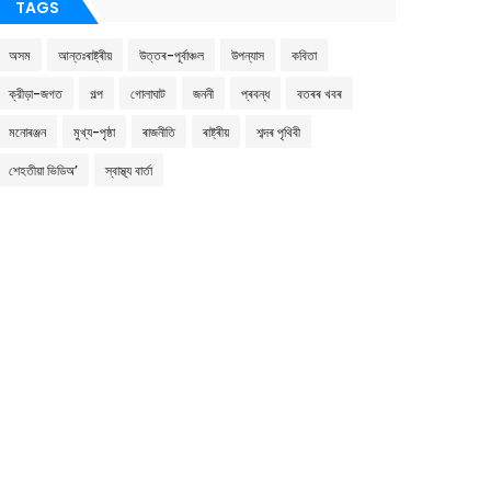
TAGS
অসম
আন্তঃৰাষ্ট্ৰীয়
উত্তৰ-পূৰ্বাঞ্চল
উপন্যাস
কবিতা
ক্রীড়া-জগত
গল্প
গোলাঘাট
জননী
প্ৰবন্ধ
বতৰৰ খবৰ
মনোৰঞ্জন
মুখ্য-পৃষ্ঠা
ৰাজনীতি
ৰাষ্ট্ৰীয়
শব্দৰ পৃথিবী
শেহতীয়া ভিডিঅ’
স্বাস্থ্য বাৰ্তা