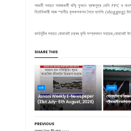
পৰবৰ্তী সময়ত সমাজকৰ্মী ৰশ্মি ফুকনে ব্ৰহ্মপুত্ৰ ভেলি FPC ৰ অধ
হিতাধিকাৰী আৰু স্হানীয় কৃষকসকলৰ সৈতে ভ্লগিং (Vlogging) উদ্দেশ
কাৰ্যসূচীৰ সময়ত বোকাখাট চক্ৰৰ কৃষি সম্প্ৰসাৰণ সহায়ক,বোকাখাট উ
SHARE THIS
জননী
গোলাঘাট
Janani Weekly E-Newspeper
গোলাঘাটত মণিকাঞ্চ
(31st July- 6th August, 2026)
গ্ৰীষ্মকালীন কৰ্মশাল
PREVIOUS
আৰম্ভ হৈছে মীট গালা ২০২২