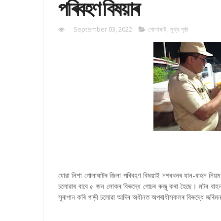
পৰিবহণ বিষয়াৰ
September 03, 2022
গোলাঘাট
,
মুখ্য-পৃষ্ঠা
যোৱা নিশা গোলাঘাটৰ জিলা পৰিবহণ বিষয়াই নগৰখনৰ যান-বাহন নিয়
চলোৱাৰ বাবে ৫ জন লোকৰ বিৰুদ্ধে গোচৰ ৰুজু কৰা হৈছে। মটৰ বাহন 
সুৰাপান কৰি গাড়ী চলোৱা আদিৰ অধীনত অপৰাধীসকলৰ বিৰুদ্ধে জৰিম