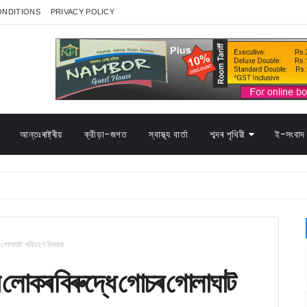
ONDITIONS
PRIVACY POLICY
আন্তঃৰাষ্ট্ৰীয়
ক্রীড়া-জগত
স্বাস্থ্য বাৰ্তা
শব্দৰ পৃথিৱী
ই-সংবাদ 
 গোলাঘাট পৰিবহণ বিষয়াৰ
জন লোকৰ বিৰুদ্ধে গোচৰ গোলাঘাট