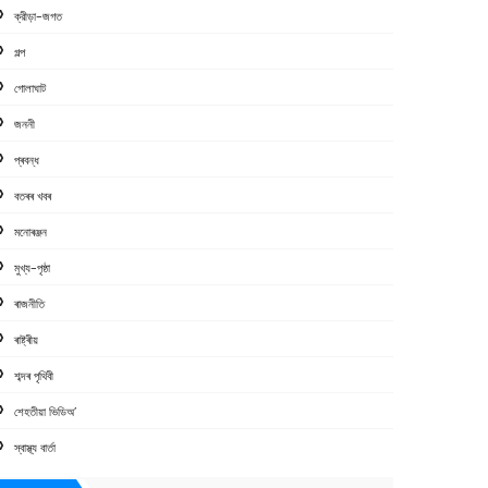
ক্রীড়া-জগত
গল্প
গোলাঘাট
জননী
প্ৰবন্ধ
বতৰৰ খবৰ
মনোৰঞ্জন
মুখ্য-পৃষ্ঠা
ৰাজনীতি
ৰাষ্ট্ৰীয়
শব্দৰ পৃথিবী
শেহতীয়া ভিডিঅ’
স্বাস্থ্য বাৰ্তা