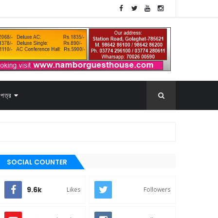
পত্র
SOCIAL COUNTER
9.6k
Likes
Followers