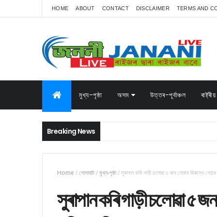
HOME
ABOUT
CONTACT
DISCLAIMER
TERMS AND C
মুখ্য-পৃষ্ঠা
অসম
উত্তৰ-পূৰ্বাঞ্চল
ৰাষ্ট্ৰীয়
Breaking News
Home
/
গোলাঘাট
/
মুখ্য-পৃষ্ঠা
/
সুৰাপান কৰি গাড়ী চলোৱা ৫ জন লোকৰ বিৰুদ্ধে গোচৰ
সুৰাপান কৰি গাড়ী চলোৱা ৫ 