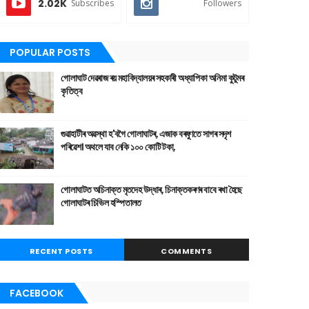
2.02K
Subscribes
Followers
POPULAR POSTS
গোলাঘাট দেৱৰাজ ৰয় মহাবিদ্যালয়ৰ সহকাৰী অধ্যাপিকা অনিমা কুটুমৰ
কৃতিত্ব
গুৱাহাটীৰ অৱস্থা হ'বগৈ গোলাঘাটৰ, এজাক বৰষুণতে সাগৰ সদৃশ
পৰিৱেশ। অথলে যাব নেকি ১০০ কোটি টকা,
গোলাঘাটত অচিনাক্ত মৃতদেহ উদ্ধাৰ, চিনাক্তকৰণৰ বাবে ৰখা হৈছে
গোলাঘাটৰ চিভিল হস্পিতালত
RECENT POSTS
COMMENTS
FACEBOOK