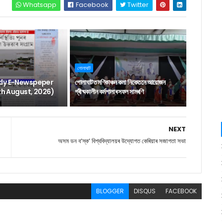
Whatsapp
Facebook
Twitter
গোলাঘাট
ly E-Newspeper
গোলাঘাটত মণিকাঞ্চন কলা নিকেতনে আয়োজন
6th August, 2026)
গ্ৰীষ্মকালীন কৰ্মশালাৰ সফল সামৰণি
NEXT
অসম ডন ব’স্ক’ বিশ্ববিদ্যালয়ৰ উদ্যোগত কেৰিয়াৰ সজাগতা সভা
BLOGGER
DISQUS
FACEBOOK