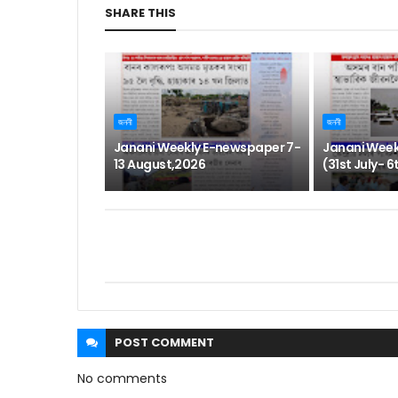
SHARE THIS
জননী
জননী
Janani Weekly E-newspaper 7-
Janani Week
13 August,2026
(31st July- 
POST
COMMENT
No comments