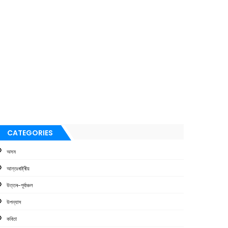
CATEGORIES
অসম
আন্তঃৰাষ্ট্ৰীয়
উত্তৰ-পূৰ্বাঞ্চল
উপন্যাস
কবিতা