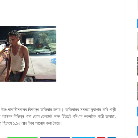
ম উলংঘাকাৰীসকলৰ বিৰুদ্ধে অভিযান চলায়। অভিযানৰ সময়ত সুৰাপান কৰি গাড়ী
আইনৰ বিভিন্ন ধাৰা যেনে হেলমেট আৰু চিটবেল্ট পৰিধান নকৰাকৈ গাড়ী চলোৱা,
না হিচাপে ১.১২ লাখ টকা আৰোপ কৰা হৈছে।