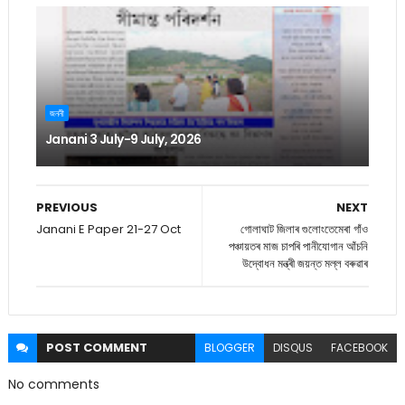
জননী
Janani 3 July-9 July, 2026
PREVIOUS
NEXT
Janani E Paper 21-27 Oct
গোলাঘাট জিলাৰ গুলোংতেমেৰা গাঁও
পঞ্চায়তৰ মাজ চাপৰি পানীযোগান আঁচনি
উদ্বোধন মন্ত্ৰী জয়ন্ত মল্ল বৰুৱাৰ
POST
COMMENT
BLOGGER
DISQUS
FACEBOOK
No comments