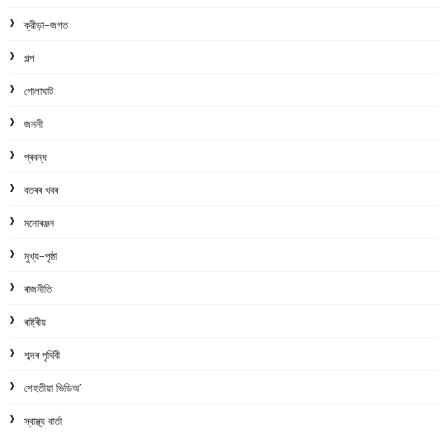
ক্রীড়া-জগত
গল্প
গোলাঘাট
জননী
প্ৰবন্ধ
বতৰৰ খবৰ
মনোৰঞ্জন
মুখ্য-পৃষ্ঠা
ৰাজনীতি
ৰাষ্ট্ৰীয়
শব্দৰ পৃথিবী
শেহতীয়া ভিডিঅ’
স্বাস্থ্য বাৰ্তা