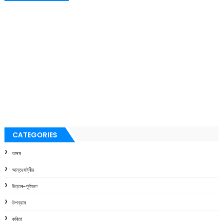
CATEGORIES
অসম
আন্তঃৰাষ্ট্ৰীয়
উত্তৰ-পূৰ্বাঞ্চল
উপন্যাস
কবিতা