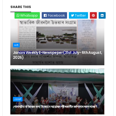
SHARE THIS
Whatsapp
Facebook
Twitter
জননী
Janani Weekly E-Newspeper (31st July- 6th August,
2026)
গোলাঘাট
গোলাঘাটত মণিকাঞ্চন কলা নিকেতনে আয়োজন গ্ৰীষ্মকালীন কৰ্মশালাৰ সফল সামৰণি