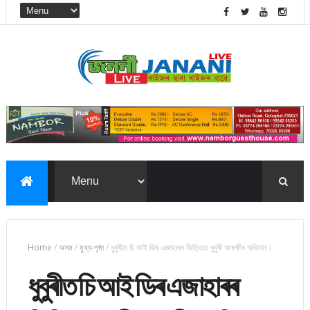
Home
/
অসম
/
মুখ্য-পৃষ্ঠা
/
ধুবুৰীত চি আই ডিৰ এজাহাৰৰ ভিত্তিত ধুবুৰী আৰক্ষীৰ অভিযান।
ধুবুৰীত চি আই ডিৰ এজাহাৰৰ