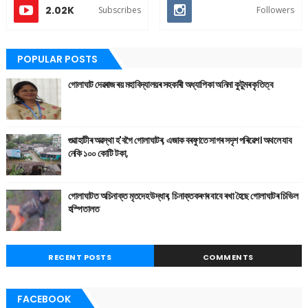
2.02K
Subscribes
Followers
POPULAR POSTS
গোলাঘাট দেৱৰাজ ৰয় মহাবিদ্যালয়ৰ সহকাৰী অধ্যাপিকা অনিমা কুটুমৰ কৃতিত্ব
গুৱাহাটীৰ অৱস্থা হ'বগৈ গোলাঘাটৰ, এজাক বৰষুণতে সাগৰ সদৃশ পৰিৱেশ। অথলে যাব
নেকি ১০০ কোটি টকা,
গোলাঘাটত অচিনাক্ত মৃতদেহ উদ্ধাৰ, চিনাক্তকৰণৰ বাবে ৰখা হৈছে গোলাঘাটৰ চিভিল
হস্পিতালত
RECENT POSTS
COMMENTS
FACEBOOK