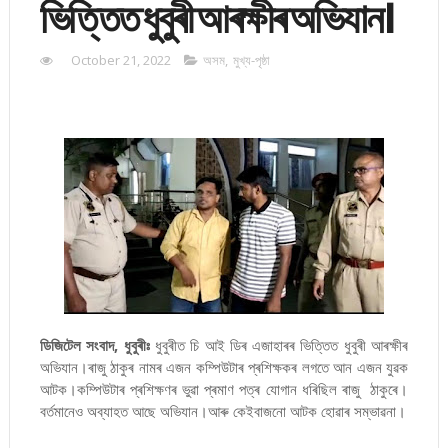
ভিত্তিত ধুবুৰী আৰক্ষীৰ অভিযান।
October 21, 2022
অসম
,
মুখ্য-পৃষ্ঠা
ডিজিটেল সংবাদ, ধুবুৰীঃ
ধুবুৰীত চি আই ডিৰ এজাহাৰৰ ভিত্তিত ধুবুৰী আৰক্ষীৰ
অভিযান।ৰাজু ঠাকুৰ নামৰ এজন কম্পিউটাৰ প্ৰশিক্ষকৰ লগতে আন এজন যুৱক
আটক।কম্পিউটাৰ প্ৰশিক্ষণৰ ভুৱা প্ৰমাণ পত্ৰ যোগান ধৰিছিল ৰাজু ঠাকুৰে।
বৰ্তমানেও অব্যাহত আছে অভিযান।আৰু কেইবাজনো আটক হোৱাৰ সম্ভাৱনা।