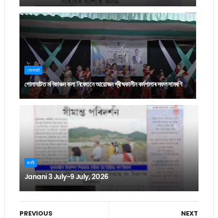
গোলাঘাট
গোলাঘাটত মণিকাঞ্চন কলা নিকেতনে আয়োজন গ্ৰীষ্মকালীন কৰ্মশালাৰ সফল সামৰণি
জননী
Janani 3 July-9 July, 2026
PREVIOUS
NEXT