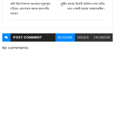
কাতি বিহুৰ উপলক্ষে মঙলবাৰে মথুৰাপুৰত
ধুবুৰীত ড্ৰাগছ বিৰোধী অভিযান চলায় আটক
চ’চিয়েল ৱেলফেয়াৰ গ্ৰুপৰ প্ৰশংসনীয়
কৰে এগৰাকী ড্ৰাগছ সৰবৰাহকাৰীক ৷
পদক্ষেপ
POST
COMMENT
BLOGGER
DISQUS
FACEBOOK
No comments