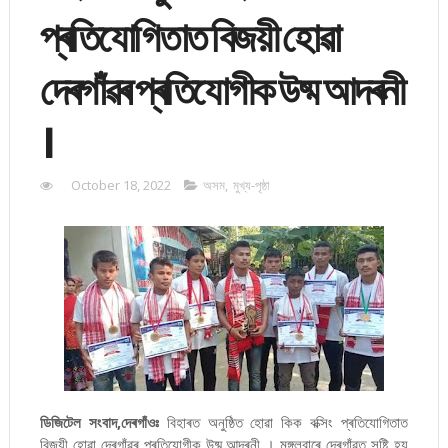
প্ৰতিযোগিতাত বিজয়ী হোৱা
দেৰগাঁৱৰ প্ৰতিযোগীক উষ্ম আদৰনী
।
October 18, 2022
অসম
,
মুখ্য-পৃষ্ঠা
ডিজিটেল সংবাদ,দেৰগাঁওঃ
বিহাৰত অনুষ্ঠিত হোৱা কিক বক্সিং প্ৰতিযোগিতাত
বিজয়ী হোৱা দেৰগাঁৱৰ প্ৰতিযোগীক উষ্ম আদৰনী । মঙ্গলবাৰে দেৰগাঁৱত সৃষ্টি হয়