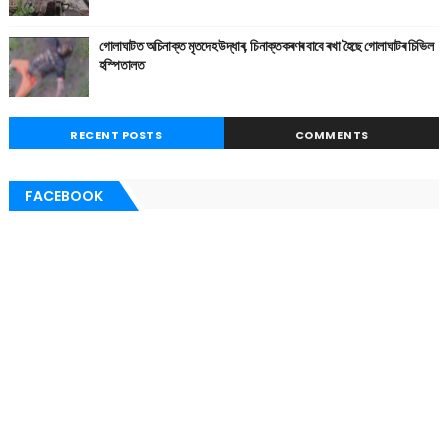
গোলাঘাটত অচিনাক্ত মৃতদেহ উদ্ধাৰ, চিনাক্তকৰণৰ বাবে ৰখা হৈছে গোলাঘাটৰ চিভিল
হস্পিতালত
RECENT POSTS
COMMENTS
FACEBOOK