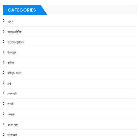
CATEGORIES
অসম
আন্তঃৰাষ্ট্ৰীয়
উত্তৰ-পূৰ্বাঞ্চল
উপন্যাস
কবিতা
ক্রীড়া-জগত
গল্প
গোলাঘাট
জননী
প্ৰবন্ধ
বতৰৰ খবৰ
মনোৰঞ্জন