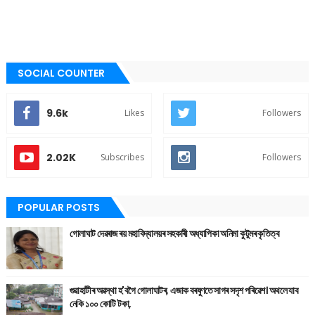
SOCIAL COUNTER
9.6k
Likes
Followers
2.02K
Subscribes
Followers
POPULAR POSTS
গোলাঘাট দেৱৰাজ ৰয় মহাবিদ্যালয়ৰ সহকাৰী অধ্যাপিকা অনিমা কুটুমৰ কৃতিত্ব
গুৱাহাটীৰ অৱস্থা হ'বগৈ গোলাঘাটৰ, এজাক বৰষুণতে সাগৰ সদৃশ পৰিৱেশ। অথলে যাব
নেকি ১০০ কোটি টকা,