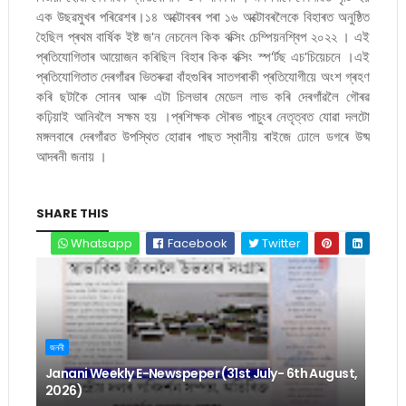
এক উছৱমুখৰ পৰিৱেশৰ।১৪ অক্টোবৰৰ পৰা ১৬ অক্টোবৰলৈকে বিহাৰত অনুষ্ঠিত
হৈছিল প্ৰথম বাৰ্ষিক ইষ্ট জ'ন নেচনেল কিক বক্সিং চেম্পিয়নশ্বিপ ২০২২ । এই
প্ৰতিযোগিতাৰ আয়োজন কৰিছিল বিহাৰ কিক বক্সিং স্প'ৰ্টছ এচ'চিয়েচনে ।এই
প্ৰতিযোগিতাত দেৰগাঁৱৰ ভিতৰুৱা বাঁহগুৰিৰ সাতগৰাকী প্ৰতিযোগীয়ে অংশ গ্ৰহণ
কৰি ছটাকৈ সোনৰ আৰু এটা চিলভাৰ মেডেল লাভ কৰি দেৰগাঁৱলৈ গৌৰৱ
কঢ়িয়াই আনিবলৈ সক্ষম হয় ।প্ৰশিক্ষক সৌৰভ পাচুংৰ নেতৃত্বত যোৱা দলটো
মঙ্গলবাৰে দেৰগাঁৱত উপস্থিত হোৱাৰ পাছত স্থানীয় ৰাইজে ঢোলে ডগৰে উষ্ম
আদৰনী জনায় ।
SHARE THIS
Whatsapp
Facebook
Twitter
জননী
Janani Weekly E-Newspeper (31st July- 6th August,
2026)