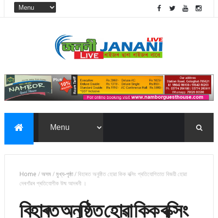
Home
/
অসম
/
মুখ্য-পৃষ্ঠা
/
বিহাৰত অনুষ্ঠিত হোৱা কিক বক্সিং প্ৰতিযোগিতাত বিজয়ী হোৱা
দেৰগাঁৱৰ প্ৰতিযোগীক উষ্ম আদৰনী ।
বিহাৰত অনুষ্ঠিত হোৱা কিক বক্সিং