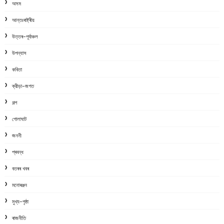
অসম
আন্তঃৰাষ্ট্ৰীয়
উত্তৰ-পূৰ্বাঞ্চল
উপন্যাস
কবিতা
ক্রীড়া-জগত
গল্প
গোলাঘাট
জননী
প্ৰবন্ধ
বতৰৰ খবৰ
মনোৰঞ্জন
মুখ্য-পৃষ্ঠা
ৰাজনীতি