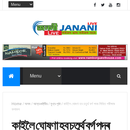
Home
/
অসম
/
আন্তঃৰাষ্ট্ৰীয়
/
মুখ্য-পৃষ্ঠা
/
কাইলৈ ঘোষণা হব চতুৰ্থ বৰ্গ পদৰ লিখিত পৰীক্ষাৰ
ফলাফল
কাইলৈ ঘোষণা হব চতুৰ্থ বৰ্গ পদৰ