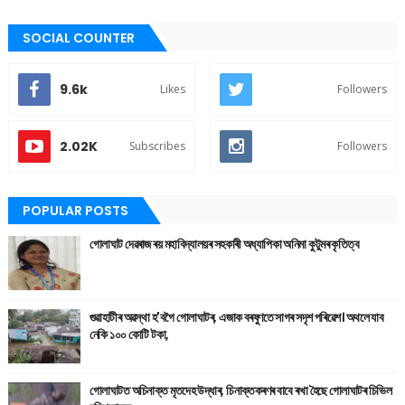
SOCIAL COUNTER
9.6k
Likes
Followers
2.02K
Subscribes
Followers
POPULAR POSTS
গোলাঘাট দেৱৰাজ ৰয় মহাবিদ্যালয়ৰ সহকাৰী অধ্যাপিকা অনিমা কুটুমৰ কৃতিত্ব
গুৱাহাটীৰ অৱস্থা হ'বগৈ গোলাঘাটৰ, এজাক বৰষুণতে সাগৰ সদৃশ পৰিৱেশ। অথলে যাব
নেকি ১০০ কোটি টকা,
গোলাঘাটত অচিনাক্ত মৃতদেহ উদ্ধাৰ, চিনাক্তকৰণৰ বাবে ৰখা হৈছে গোলাঘাটৰ চিভিল