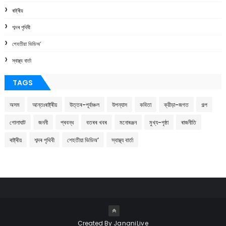
ৰাষ্ট্ৰীয়
শব্দৰ পৃথিবী
শেহতীয়া ভিডিঅ’
স্বাস্থ্য বাৰ্তা
TAGS
অসম
আন্তঃৰাষ্ট্ৰীয়
উত্তৰ-পূৰ্বাঞ্চল
উপন্যাস
কবিতা
ক্রীড়া-জগত
গল্প
গোলাঘাট
জননী
প্ৰবন্ধ
বতৰৰ খবৰ
মনোৰঞ্জন
মুখ্য-পৃষ্ঠা
ৰাজনীতি
ৰাষ্ট্ৰীয়
শব্দৰ পৃথিবী
শেহতীয়া ভিডিঅ’
স্বাস্থ্য বাৰ্তা
Created By
JananiLive