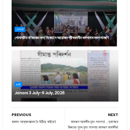
গোলাঘাট
গোলাঘাটত মণিকাঞ্চন কলা নিকেতনে আয়োজন গ্ৰীষ্মকালীন কৰ্মশালাৰ সফল সামৰণি
জননী
Janani 3 July-9 July, 2026
PREVIOUS
NEXT
ক্ৰমাৎ আক্ৰমণাত্মক হৈ উঠিছে ৰাছিয়া।
কামৰূপ আৰক্ষীৰ বৃহৎ সফলতা ...ড্ৰাগছৰ
বিৰুদ্ধে পুনৰ বৃহৎ সাফল্য কামৰূপ আৰক্ষীৰ।