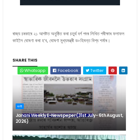
ৰাজ্য চৰকাৰে ২১ আগষ্টত অনুষ্ঠিত কৰা চতুৰ্থ বৰ্গ পদৰ লিখিত পৰীক্ষাৰ ফলাফল
কাইলৈ ঘোষণা কৰা হ'ব, ঘোষণা মুখ্যমন্ত্ৰী ড৹ হিমন্ত বিশ্ব শৰ্মাৰ।
SHARE THIS
Whatsapp
Facebook
Twitter
জননী
Janani Weekly E-Newspeper (31st July- 6th August,
2026)