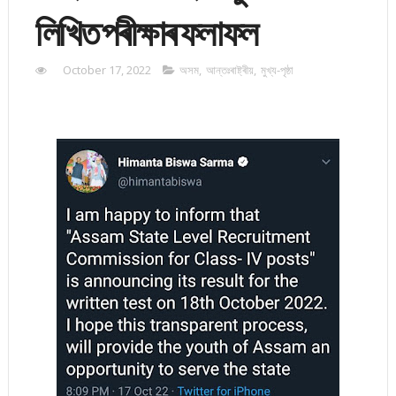
লিখিত পৰীক্ষাৰ ফলাফল
October 17, 2022
অসম
,
আন্তঃৰাষ্ট্ৰীয়
,
মুখ্য-পৃষ্ঠা