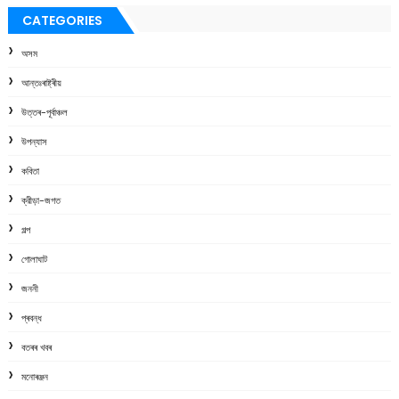
CATEGORIES
অসম
আন্তঃৰাষ্ট্ৰীয়
উত্তৰ-পূৰ্বাঞ্চল
উপন্যাস
কবিতা
ক্রীড়া-জগত
গল্প
গোলাঘাট
জননী
প্ৰবন্ধ
বতৰৰ খবৰ
মনোৰঞ্জন