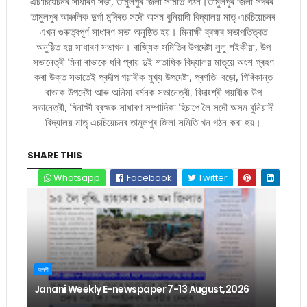
এচ'চিয়েচনৰ সাধাৰণ সভা, তামুলপুৰ জিলা সমিতি গঠন।তামুলপুৰ জিলা সদৰৰ
তামুলপুৰ আঞ্চলিক দুৰ্গা মন্দিৰত সদৌ অসম বুনিয়াদী বিদ্যালয় মাতৃ এচচিয়েচনৰ
এখন গুৰুত্বপূৰ্ণ সাধাৰণ সভা অনুষ্ঠিত হয়। মিনাক্ষী ব্ৰহ্মৰ সভাপতিত্বত
অনুষ্ঠিত হয় সাধাৰণ সভাখন। ৰাজ্যিক সমিতিৰ উপদেষ্টা লুলু শইকীয়া, উপ
সভানেত্ৰী মিনা ৰাভাকে ধৰি প্ৰায় দুই শতাধিক বিদ্যালয় মাতৃয়ে অংশ গ্ৰহণ
কৰা উক্ত সভাতেই প্ৰদীপ গয়াৰীক মুখ্য উপদেষ্টা, প্ৰণতি বড়ো, গিৰিকান্ত
ৰাভাক উপদেষ্টা আৰু অনিমা বৰ্মনক সভানেত্ৰী, বিদাংশ্ৰী গয়াৰীক উপ
সভানেত্ৰী, মিনাক্ষী ব্ৰহ্মক সাধাৰণ সম্পাদিকা হিচাপে লৈ সদৌ অসম বুনিয়াদী
বিদ্যালয় মাতৃ এচচিয়েচনৰ তামুলপুৰ জিলা সমিতি খন গঠন কৰা হয়।
SHARE THIS
Whatsapp
Facebook
Twitter
জননী
Janani Weekly E-newspaper 7-13 August,2026