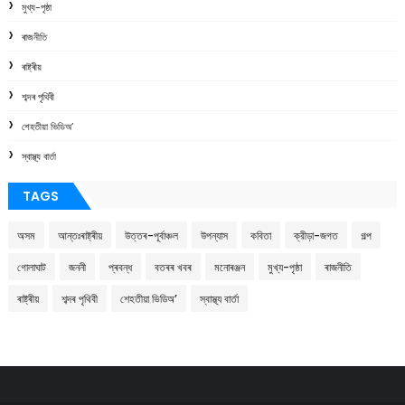
মুখ্য-পৃষ্ঠা
ৰাজনীতি
ৰাষ্ট্ৰীয়
শব্দৰ পৃথিবী
শেহতীয়া ভিডিঅ’
স্বাস্থ্য বাৰ্তা
TAGS
অসম
আন্তঃৰাষ্ট্ৰীয়
উত্তৰ-পূৰ্বাঞ্চল
উপন্যাস
কবিতা
ক্রীড়া-জগত
গল্প
গোলাঘাট
জননী
প্ৰবন্ধ
বতৰৰ খবৰ
মনোৰঞ্জন
মুখ্য-পৃষ্ঠা
ৰাজনীতি
ৰাষ্ট্ৰীয়
শব্দৰ পৃথিবী
শেহতীয়া ভিডিঅ’
স্বাস্থ্য বাৰ্তা