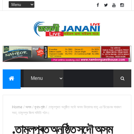
Home
/
অসম
/
মুখ্য-পৃষ্ঠা
/
.তামুলপুৰত অনুষ্ঠিত সদৌ অসম বিদ্যালয় মাতৃ এচ'চিয়েচনৰ সাধাৰণ
সভা, তামুলপুৰ জিলা সমিতি গঠন।
.তামুলপুৰত অনুষ্ঠিত সদৌ অসম