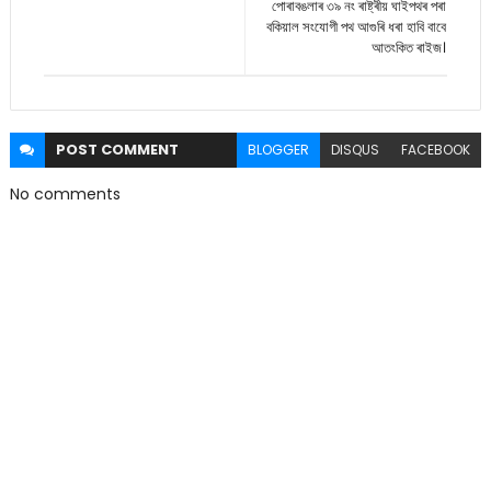
পোৰাবঙলাৰ ৩৯ নং ৰাষ্ট্ৰীয় ঘাইপথৰ পৰা
বকিয়াল সংযোগী পথ আগুৰি ধৰা হাবি বাবে
আতংকিত ৰাইজ।
POST
COMMENT
BLOGGER
DISQUS
FACEBOOK
No comments