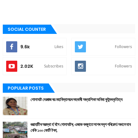
SOCIAL COUNTER
9.6k
Likes
Followers
2.02K
Subscribes
Followers
POPULAR POSTS
গোলাঘাট দেৱৰাজ ৰয় মহাবিদ্যালয়ৰ সহকাৰী অধ্যাপিকা অনিমা কুটুমৰ কৃতিত্ব
গুৱাহাটীৰ অৱস্থা হ'বগৈ গোলাঘাটৰ, এজাক বৰষুণতে সাগৰ সদৃশ পৰিৱেশ। অথলে যাব
নেকি ১০০ কোটি টকা,