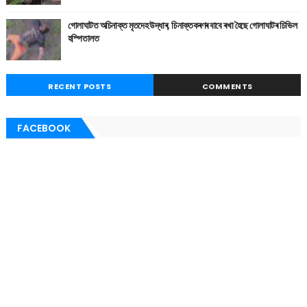
গোলাঘাটত অচিনাক্ত মৃতদেহ উদ্ধাৰ, চিনাক্তকৰণৰ বাবে ৰখা হৈছে গোলাঘাটৰ চিভিল
হস্পিতালত
RECENT POSTS
COMMENTS
FACEBOOK