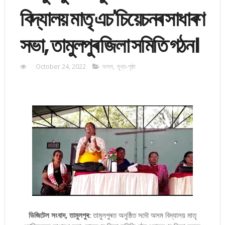
বিদ্যালয় মাতৃ এচ'চিয়েচনৰ সাধাৰণ
সভা, তামুলপুৰ জিলা সমিতি গঠন।
October 24, 2022
অসম
,
মুখ্য-পৃষ্ঠা
ডিজিটেল সংবাদ, তামুলপুৰ:
তামুলপুৰত অনুষ্ঠিত সদৌ অসম বিদ্যালয় মাতৃ