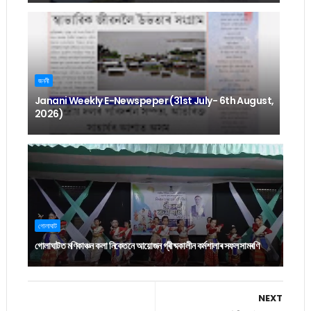
জননী
Janani Weekly E-Newspeper (31st July- 6th August,
2026)
গোলাঘাট
গোলাঘাটত মণিকাঞ্চন কলা নিকেতনে আয়োজন গ্ৰীষ্মকালীন কৰ্মশালাৰ সফল সামৰণি
NEXT