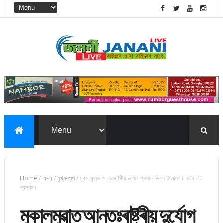
Home
/
অসম
/
মুখ্য-পৃষ্ঠা
/
মুকালমুৱাত আন্তঃৰাষ্ট্ৰীয় দুৰ্যোগ প্ৰশমন দিবস উৎযাপন। বাটৰ নাট
প্ৰদৰ্শন।
মুকালমুৱাত আন্তঃৰাষ্ট্ৰীয় দুৰ্যোগ