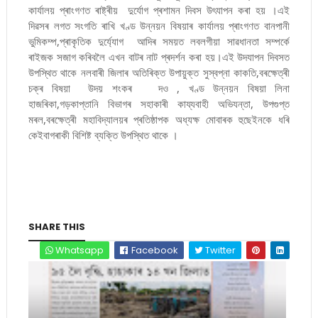
কাৰ্যালয় প্ৰাংগণত ৰাষ্ট্ৰীয় দুৰ্যোগ প্ৰশামন দিবস উৎযাপন কৰা হয় ।এই
দিৱসৰ লগত সংগতি ৰাখি খণ্ড উন্নয়ন বিষয়াৰ কাৰ্যালয় প্ৰাংগণত বানপানী
ভুমিকম্প,প্ৰাকৃতিক দুৰ্য্যোগ আদিৰ সময়ত লবলগীয়া সাৱধানতা সম্পৰ্কে
ৰাইজক সজাগ কৰিবলৈ এখন বাটৰ নাট প্ৰদৰ্শন কৰা হয়।এই উদযাপন দিবসত
উপস্থিত থাকে নলবাৰী জিলাৰ অতিৰিক্ত উপায়ুক্ত সুস্বপ্না কাকতি,বৰক্ষেত্ৰী
চক্ৰ বিষয়া উদয় শংকৰ দও , খণ্ড উন্নয়ন বিষয়া লিনা
হাজৰিকা,গড়কাপ্তানি বিভাগৰ সহাকাৰী কায্যবাহী অভিযন্তা, উপগুপ্ত
মৰল,বৰক্ষেত্ৰী মহাবিদ্যালয়ৰ প্ৰতিষ্ঠাপক অধ্যক্ষ মোবাৰক হুছেইনকে ধৰি
কেইবাগৰাকী বিশিষ্ট ব্যক্তি উপস্থিত থাকে ।
SHARE THIS
Whatsapp
Facebook
Twitter