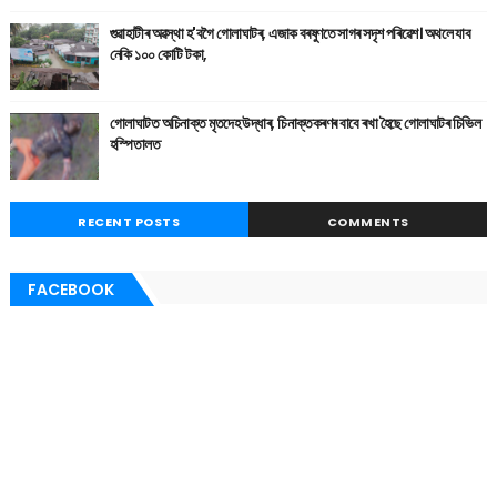
গুৱাহাটীৰ অৱস্থা হ'বগৈ গোলাঘাটৰ, এজাক বৰষুণতে সাগৰ সদৃশ পৰিৱেশ। অথলে যাব
নেকি ১০০ কোটি টকা,
গোলাঘাটত অচিনাক্ত মৃতদেহ উদ্ধাৰ, চিনাক্তকৰণৰ বাবে ৰখা হৈছে গোলাঘাটৰ চিভিল
হস্পিতালত
RECENT POSTS
COMMENTS
FACEBOOK