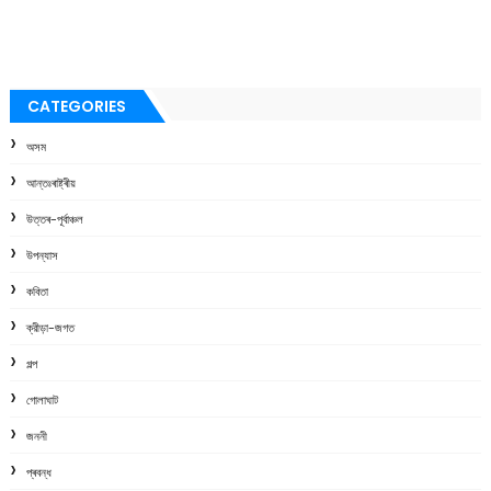
CATEGORIES
অসম
আন্তঃৰাষ্ট্ৰীয়
উত্তৰ-পূৰ্বাঞ্চল
উপন্যাস
কবিতা
ক্রীড়া-জগত
গল্প
গোলাঘাট
জননী
প্ৰবন্ধ