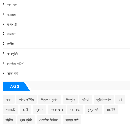
বতৰৰ খবৰ
মনোৰঞ্জন
মুখ্য-পৃষ্ঠা
ৰাজনীতি
ৰাষ্ট্ৰীয়
শব্দৰ পৃথিবী
শেহতীয়া ভিডিঅ’
স্বাস্থ্য বাৰ্তা
TAGS
অসম
আন্তঃৰাষ্ট্ৰীয়
উত্তৰ-পূৰ্বাঞ্চল
উপন্যাস
কবিতা
ক্রীড়া-জগত
গল্প
গোলাঘাট
জননী
প্ৰবন্ধ
বতৰৰ খবৰ
মনোৰঞ্জন
মুখ্য-পৃষ্ঠা
ৰাজনীতি
ৰাষ্ট্ৰীয়
শব্দৰ পৃথিবী
শেহতীয়া ভিডিঅ’
স্বাস্থ্য বাৰ্তা