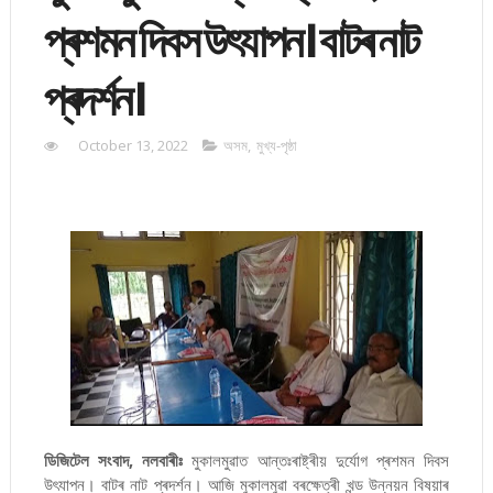
প্ৰশমন দিবস উৎযাপন। বাটৰ নাট
প্ৰদৰ্শন।
October 13, 2022
অসম
,
মুখ্য-পৃষ্ঠা
ডিজিটেল সংবাদ, নলবাৰীঃ
মুকালমুৱাত আন্তঃৰাষ্ট্ৰীয় দুৰ্যোগ প্ৰশমন দিবস
উৎযাপন। বাটৰ নাট প্ৰদৰ্শন। আজি মুকালমুৱা বৰক্ষেত্ৰী খন্ড উন্নয়ন বিষয়াৰ