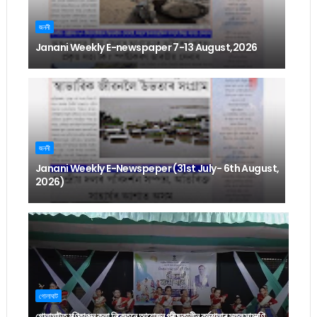
জননী
Janani Weekly E-newspaper 7-13 August,2026
জননী
Janani Weekly E-Newspeper (31st July- 6th August,
2026)
গোলাঘাট
গোলাঘাটত মণিকাঞ্চন কলা নিকেতনে আয়োজন গ্ৰীষ্মকালীন কৰ্মশালাৰ সফল সামৰণি