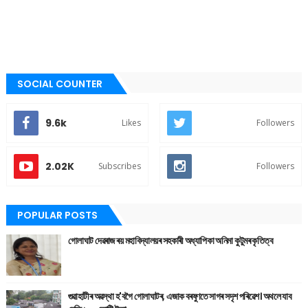
SOCIAL COUNTER
9.6k
Likes
Followers
2.02K
Subscribes
Followers
POPULAR POSTS
গোলাঘাট দেৱৰাজ ৰয় মহাবিদ্যালয়ৰ সহকাৰী অধ্যাপিকা অনিমা কুটুমৰ কৃতিত্ব
গুৱাহাটীৰ অৱস্থা হ'বগৈ গোলাঘাটৰ, এজাক বৰষুণতে সাগৰ সদৃশ পৰিৱেশ। অথলে যাব