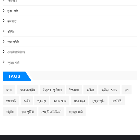
মনোৰঞ্জন
মুখ্য-পৃষ্ঠা
ৰাজনীতি
ৰাষ্ট্ৰীয়
শব্দৰ পৃথিবী
শেহতীয়া ভিডিঅ’
স্বাস্থ্য বাৰ্তা
TAGS
অসম
আন্তঃৰাষ্ট্ৰীয়
উত্তৰ-পূৰ্বাঞ্চল
উপন্যাস
কবিতা
ক্রীড়া-জগত
গল্প
গোলাঘাট
জননী
প্ৰবন্ধ
বতৰৰ খবৰ
মনোৰঞ্জন
মুখ্য-পৃষ্ঠা
ৰাজনীতি
ৰাষ্ট্ৰীয়
শব্দৰ পৃথিবী
শেহতীয়া ভিডিঅ’
স্বাস্থ্য বাৰ্তা