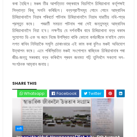
কৰা হৈছিল। মঞ্চৰ তীৱ আপত্তিত শুক্ৰবাৰে বিয়লিলৈ চিৰিয়াখানা কর্তৃপক্ষ‍ই
সিদ্ধান্ত কিছু সলনি কৰিছিল। বন্যপ্রাণীসমূহ পোনে পোনে আম্বানিৰ
চিৰিয়াখানালৈ নিয়াৰ পৰিবৰ্তে পাটনাৰ চিৰিয়াখানালৈ নিয়াৰ যাৱতীয় নথি-পত্র
প্রস্তুত কৰে। পৰৱৰ্তী সময়ত পাটনাৰ পৰা সেই জন্তুসমূহ আম্বানিৰ
চিৰিয়াখানালৈ নিয়া হ'ব। লক্ষণীয় যে দৰ্শনাৰ্থীৰ বাবে চিৰিয়াখানা বন্ধ থকাৰ
সুযোগত ডি এফ অ জনে নিজে উপস্থিত থাকি কোনো কৰ্মচাৰীকে ম'বাইল ফোন
লগত ৰাখিব নিদিয়াকৈ সমূলি চোৰাংভাৱে এই কাম কৰা বুলিও মঞ্চই অভিযোগ
উত্থাপন কৰে। এনে পৰিস্থিতিত মঞ্চই সংগোপনে ৰাজ্যিক চিৰিয়াখানাৰ পৰা
জীৱ-জন্তু সৰবৰাহ বন্ধ কৰিবলৈ প্ৰবল জনমত গঢ়ি তুলিবলৈ সকলো দল-
সংগঠনক আহ্বান জনায়।
SHARE THIS
Whatsapp
Facebook
Twitter
জননী