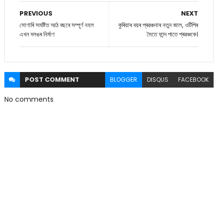
PREVIOUS
NEXT
সোণাৰি সমষ্টিত আঠ বছৰে সম্পূৰ্ণ নহল
কুৰিয়াৰ বয়ৰ প্ৰৱঞ্চনাৰ নতুন জাল, ওটিপিৰ
এখন দলঙৰ নিৰ্মাণ
সৈতে ফান্দ পাতে প্ৰৱঞ্চকে।
POST
COMMENT
BLOGGER
DISQUS
FACEBOOK
No comments