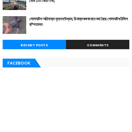
নেকি ১০০ কোটি টকা,
গোলাঘাটত অচিনাক্ত মৃতদেহ উদ্ধাৰ, চিনাক্তকৰণৰ বাবে ৰখা হৈছে গোলাঘাটৰ চিভিল
হস্পিতালত
RECENT POSTS
COMMENTS
FACEBOOK