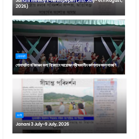
Janani Weekly E-Newspeper (31st July- 6th August,
2026)
গোলাঘাট
গোলাঘাটত মণিকাঞ্চন কলা নিকেতনে আয়োজন গ্ৰীষ্মকালীন কৰ্মশালাৰ সফল সামৰণি
জননী
Janani 3 July-9 July, 2026