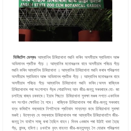
ডিজিটেল ডেস্কঃ
আম্বানিৰ চিৰিয়াখানা শুৱনি কৰিব অসমীয়াৰ স্বাভিমান আৰু
অভিমানৰ প্ৰতীক গঁড়ে । আম্বানিৰ মনোৰঞ্জনৰ বাবে অসমীয়াৰ পৰিচয় গঁড়ে
শুৱনি কৰিব আম্বানিৰ চিৰিয়াখানা । আম্বানিৰ চিৰিয়াখানা শুৱনি কৰাৰ পৰিকল্পনা
অসমীয়াৰ স্বাভিমান আৰু অভিমানৰ প্ৰতীক গঁড়ে । আম্বানিৰ মনোৰঞ্জনৰ বাবে
অসমীয়াৰ পৰিচয় গঁড়ে আম্বানিৰ চিৰিয়াখানা শুৱনি কৰিব।অসম ৰাজ্যিক
চিৰিয়াখানাৰ পৰা সংগোপনে গঁড়ৰ পোৱালিসহ আন জীৱ-জন্তু সৰবৰাহৰ যো- জা
চলাইছে ৰাজ্য চৰকাৰে। ইয়াৰ পিছতে চিৰিয়াখানা সুৰক্ষা মঞ্চৰ লগতে একাধিক
দল সংগঠন ক্ষোভিত হৈ পৰে। ৰাজ্যিক চিৰিয়াখানাৰ পৰা জীৱ-জন্তু সৰবৰাহ
বন্ধ কৰিবলৈ শুক্ৰবাৰে নিশালৈকে প্ৰতিবাদ সাব্যস্ত কৰে চিৰিয়াখানা সুৰক্ষা
মঞ্চই। উল্লেখ্য যে শুক্ৰবাৰে চিৰিয়াখানাৰ পৰা আম্বানীৰ চিৰিয়াখানালৈ জীৱ-
জন্তু লৈ যাবলৈ সাজু কৰা হৈছিল বাহন। দিনৰ ৩বজাৰ পৰা উঠাই থকা হৈছে
গঁড়, বান্দৰ, হৰিণা। ৪খনকৈ বৃহৎ বাহনত জীৱ-জন্তুসমূহ লৈ যোৱাৰ পৰিকল্পনা