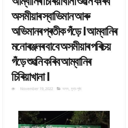
আম্বানিৰ চিৰিয়াখানা শুৱনি কৰিব
অসমীয়াৰ স্বাভিমান আৰু
অভিমানৰ প্ৰতীক গঁড়ে । আম্বানিৰ
মনোৰঞ্জনৰ বাবে অসমীয়াৰ পৰিচয়
গঁড়ে শুৱনি কৰিব আম্বানিৰ
চিৰিয়াখানা ।
November 19, 2022
অসম
,
মুখ্য-পৃষ্ঠা