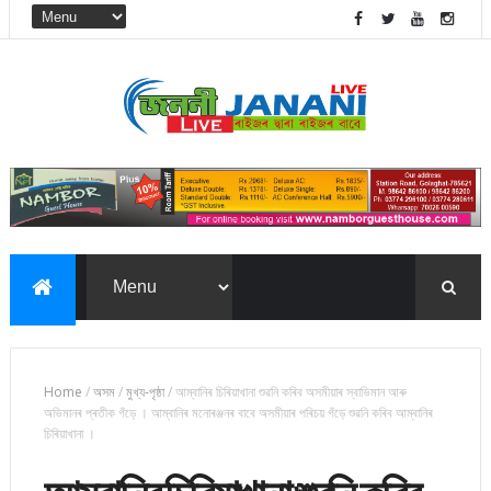
Home
/
অসম
/
মুখ্য-পৃষ্ঠা
/
আম্বানিৰ চিৰিয়াখানা শুৱনি কৰিব অসমীয়াৰ স্বাভিমান আৰু
অভিমানৰ প্ৰতীক গঁড়ে । আম্বানিৰ মনোৰঞ্জনৰ বাবে অসমীয়াৰ পৰিচয় গঁড়ে শুৱনি কৰিব আম্বানিৰ
চিৰিয়াখানা ।