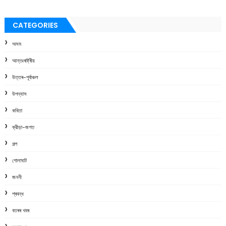
CATEGORIES
অসম
আন্তঃৰাষ্ট্ৰীয়
উত্তৰ-পূৰ্বাঞ্চল
উপন্যাস
কবিতা
ক্রীড়া-জগত
গল্প
গোলাঘাট
জননী
প্ৰবন্ধ
বতৰৰ খবৰ