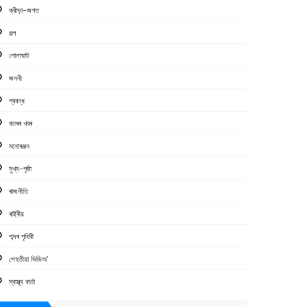
ক্রীড়া-জগত
গল্প
গোলাঘাট
জননী
প্ৰবন্ধ
বতৰৰ খবৰ
মনোৰঞ্জন
মুখ্য-পৃষ্ঠা
ৰাজনীতি
ৰাষ্ট্ৰীয়
শব্দৰ পৃথিবী
শেহতীয়া ভিডিঅ’
স্বাস্থ্য বাৰ্তা