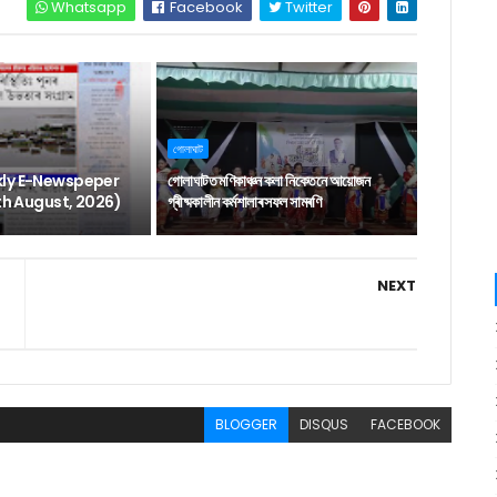
Whatsapp
Facebook
Twitter
গোলাঘাট
ly E-Newspeper
গোলাঘাটত মণিকাঞ্চন কলা নিকেতনে আয়োজন
6th August, 2026)
গ্ৰীষ্মকালীন কৰ্মশালাৰ সফল সামৰণি
NEXT
BLOGGER
DISQUS
FACEBOOK