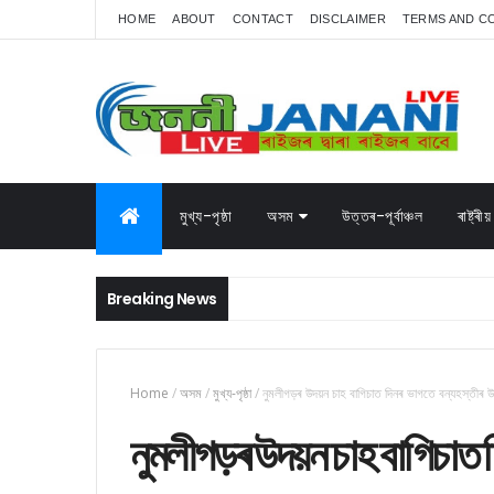
HOME
ABOUT
CONTACT
DISCLAIMER
TERMS AND C
মুখ্য-পৃষ্ঠা
অসম
উত্তৰ-পূৰ্বাঞ্চল
ৰাষ্ট্ৰীয়
Breaking News
Home
/
অসম
/
মুখ্য-পৃষ্ঠা
/
নুমলীগড়ৰ উদয়ন চাহ বাগিচাত দিনৰ ভাগতে বন্যহস্তীৰ উ
নুমলীগড়ৰ উদয়ন চাহ বাগিচাত 