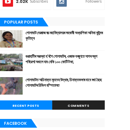
2.02K
Subscribes
Followers
POPULAR POSTS
গোলাঘাট দেৱৰাজ ৰয় মহাবিদ্যালয়ৰ সহকাৰী অধ্যাপিকা অনিমা কুটুমৰ
কৃতিত্ব
গুৱাহাটীৰ অৱস্থা হ'বগৈ গোলাঘাটৰ, এজাক বৰষুণতে সাগৰ সদৃশ
পৰিৱেশ। অথলে যাব নেকি ১০০ কোটি টকা,
গোলাঘাটত অচিনাক্ত মৃতদেহ উদ্ধাৰ, চিনাক্তকৰণৰ বাবে ৰখা হৈছে
গোলাঘাটৰ চিভিল হস্পিতালত
RECENT POSTS
COMMENTS
FACEBOOK