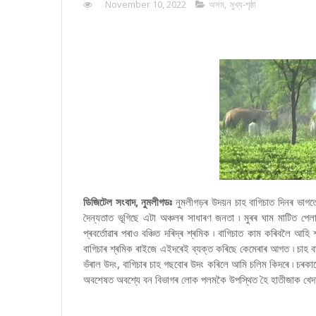
November 10, 2022
অসম
,
মুখ্য-পৃষ্ঠা
ডিজিটেল সংবাদ, নুমলীগডঃ
নুমলীগড়ৰ উদয়ন চাহ বাগিচাত দিনৰ ভাগত
দৈন্যতাত ভূগিছে এটা অঞ্চলৰ সাধাৰণ জনতা ৷ মুৰৰ ঘাম মাটিত পেল
প্ৰবৰ্তোৱাৰ পৰাও বঞ্চিত দৰিদ্ৰ শ্ৰমিক ৷ বাগিচাত কাম কৰিবলৈ আহ
বাগিচাৰ শ্ৰমিক ৰাইজে এইদৰেই ব্যক্ত কৰিছে কেমেৰাৰ আগত ৷ চাহ ব
ভঁৰাল উদং, বাগিচাৰ চাহ গছবোৰ উদং কৰিলে আমি চলিম কিদৰে ৷ চৰকাৰ
অবশেষত অবশ্যে বন বিভাগৰ লোক পলমকৈ উপস্থিত হৈ হাতীজাক খেদাৰ 