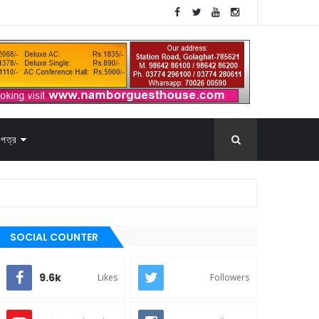
পত্র
SOCIAL COUNTER
9.6k
Likes
Followers