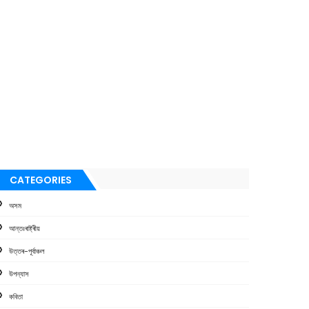
CATEGORIES
অসম
আন্তঃৰাষ্ট্ৰীয়
উত্তৰ-পূৰ্বাঞ্চল
উপন্যাস
কবিতা