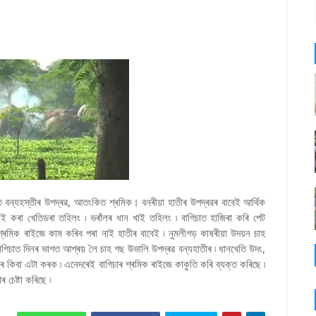
ে বন্যহস্তীৰ উপদ্ৰৱ, আতংকিত শ্ৰমিক। বনৰীয়া হাতীৰ উপদ্ৰৱৰ বাবেই আৰ্থিক
াই কৰা খেতিডৰা তহিলং ৷ ভৰাঁলৰ ধান খাই তহিলং ৷ বাগিচাত হাজিৰা কৰি পেট
ি শ্ৰমিক ৰাইজে কাম কৰিব পৰা নাই হাতীৰ বাবেই ৷ নুমলীগড় কাষৰীয়া উদয়ন চাহ
াগিচাত দিনৰ ভাগত আশ্ৰয় লৈ চাহ গছ উভালি উপদ্ৰৱ বন্যহাতীৰ ৷ ধানখেতি উদং,
ে কিবা এটা কৰক ৷ এনেদৰেই বাগিচাৰ শ্ৰমিক ৰাইজে কাকুতি কৰি ব্যক্ত কৰিছে ৷
চেষ্টা কৰিছে ৷