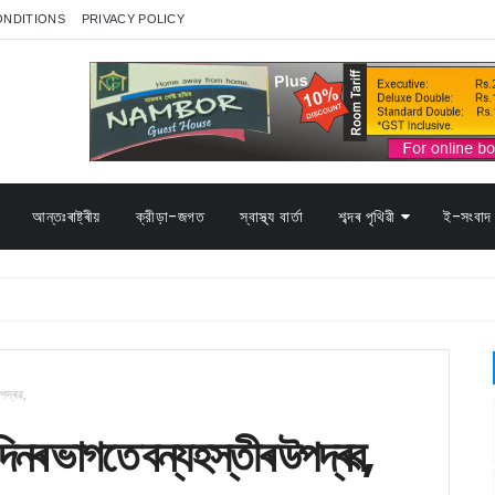
ONDITIONS
PRIVACY POLICY
আন্তঃৰাষ্ট্ৰীয়
ক্রীড়া-জগত
স্বাস্থ্য বাৰ্তা
শব্দৰ পৃথিৱী
ই-সংবাদ 
পদ্ৰৱ,
দিনৰ ভাগতে বন্যহস্তীৰ উপদ্ৰৱ,