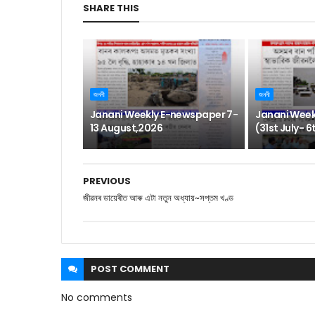
SHARE THIS
জননী
জননী
Janani Weekly E-newspaper 7-
Janani Week
13 August,2026
(31st July- 
PREVIOUS
জীৱনৰ ডায়েৰীত আৰু এটা নতুন অধ্যায়~সপ্তম খণ্ড
POST
COMMENT
No comments