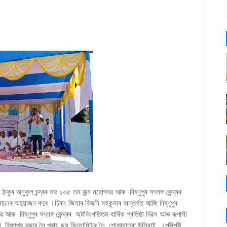
ী ঠাকুৰ অনুকুল চন্দ্ৰৰ শুভ ১৩৫ তম জন্ম মহোৎসৱ আৰু বিষ্ণুপুৰ সৎসঙ্গ কেন্দ্ৰৰ
থ উন্মোচনৰ আয়োজন কৰে ।চিৰাং জিলাৰ বিজনী মহকুমাৰ অন্তৰ্গত আজি বিষ্ণুপুৰ
ৱ আৰু বিষ্ণুপুৰ সৎসঙ্গ কেন্দ্ৰৰ অষ্টবিংশতিতম বাৰ্ষিক প্ৰতিষ্ঠা দিৱস আৰু ৰূপালী
পৰা বিষ্ণুপুৰ বজাৰ লৈ প্ৰায় ছয় কিলোমিটাৰ লৈ শোভাযাত্ৰা উলিৱাই ।শ্ৰীশ্ৰী