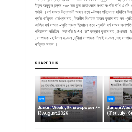
ঠাকুৰ অনুকুল চন্দ্ৰৰ ১৩৫ তম জন্ম মহোৎসৱৰ লগত সংগতি ৰাখি এখনি ধ
শৰ্মাই ।ধৰ্ম সভাত উদ্ধোধনী ভাষন ৰাখে -উৎসৱ পৰিচালনা সমিতিৰ উপদেষ্
প্ৰতি ঋত্বিক ধৰ্মেশ্বৰ ৰায় ,বিজনীৰ বিধায়ক অজয় কুমাৰ ৰায় সহ প্ৰতি
আজিৰ ধৰ্ম সভাত -স্মৃতি গ্ৰন্থ উন্মোচন কৰে -মুকলি ধৰ্ম সভাৰ সভ
পৰিচালনা সমিতিৰ -সভাপতি SPR ড° কল্যাণ কুমাৰ ৰায় ,উপদেষ্টা -SPR ত
, সম্পাদক -হৰিলাল মণ্ডল ,যুটীয়া সম্পাদক নিমাই মণ্ডল ,সহ সম্প
ঋত্বিক সকল ।
SHARE THIS
জননী
জননী
Janani Weekly E-newspaper 7-
Janani Week
13 August,2026
(31st July- 