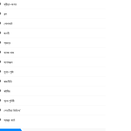
ক্রীড়া-জগত
গল্প
গোলাঘাট
জননী
প্ৰবন্ধ
বতৰৰ খবৰ
মনোৰঞ্জন
মুখ্য-পৃষ্ঠা
ৰাজনীতি
ৰাষ্ট্ৰীয়
শব্দৰ পৃথিবী
শেহতীয়া ভিডিঅ’
স্বাস্থ্য বাৰ্তা