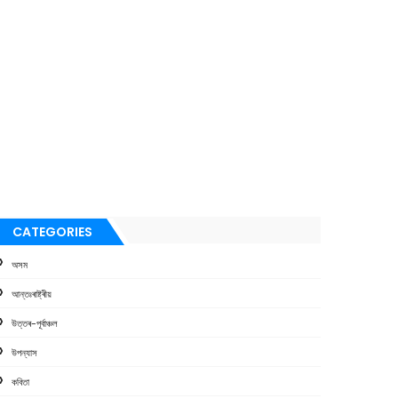
CATEGORIES
অসম
আন্তঃৰাষ্ট্ৰীয়
উত্তৰ-পূৰ্বাঞ্চল
উপন্যাস
কবিতা