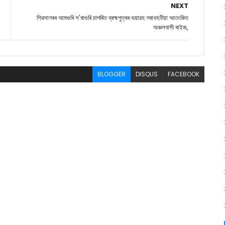
NEXT
শিৱসাগৰৰ আমগুৰি শ'ৰাগুৰি চাপৰিত ব্ৰহ্মপুত্ৰৰ ভয়াৱহ গৰাখহনীয়া আতংকিত
অঞ্চলবাসী ৰাইজ,
BLOGGER
DISQUS
FACEBOOK