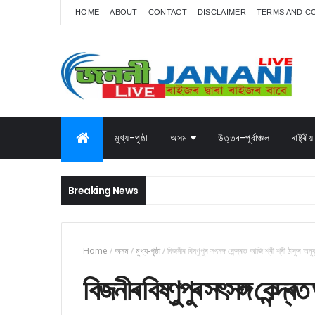
HOME
ABOUT
CONTACT
DISCLAIMER
TERMS AND C
মুখ্য-পৃষ্ঠা
অসম
উত্তৰ-পূৰ্বাঞ্চল
ৰাষ্ট্ৰীয়
Breaking News
Home
/
অসম
/
মুখ্য-পৃষ্ঠা
/
বিজনীৰ বিষ্ণুপুৰ সৎসঙ্গ কেন্দ্ৰত আজি শ্ৰী শ্ৰী ঠাকুৰ অ
বিজনীৰ বিষ্ণুপুৰ সৎসঙ্গ কেন্দ্ৰত