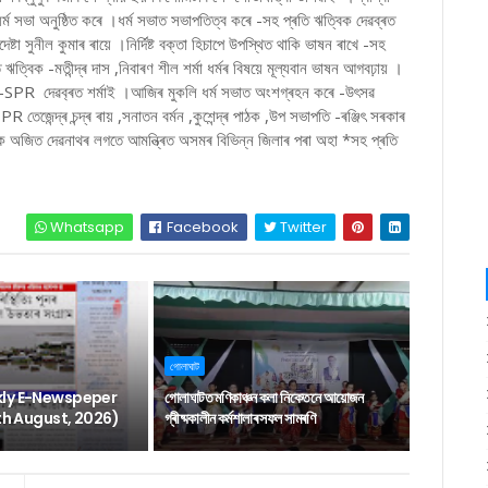
ৰ্ম সভা অনুষ্ঠিত কৰে ।ধৰ্ম সভাত সভাপতিত্ব কৰে -সহ প্ৰতি ঋত্বিক দেৱব্ৰত
টা সুনীল কুমাৰ ৰায়ে ।নিৰ্দিষ্ট বক্তা হিচাপে উপস্থিত থাকি ভাষন ৰাখে -সহ
 ঋত্বিক -মতীন্দ্ৰ দাস ,নিবাৰণ শীল শৰ্মা ধৰ্মৰ বিষয়ে মূল্যবান ভাষন আগবঢ়ায় ।
াপতি-SPR দেৱব‌্ৰত শৰ্মাই ।আজিৰ মুকলি ধৰ্ম সভাত অংশগ্ৰহন কৰে -উৎসৱ
েজেন্দ্ৰ চন্দ্ৰ ৰায় ,সনাতন বৰ্মন ,কুশেন্দ্ৰ পাঠক ,উপ সভাপতি -ৰঞ্জিৎ সৰকাৰ
াদক অজিত দেৱনাথৰ লগতে আমন্ত্ৰিত অসমৰ বিভিন্ন জিলাৰ পৰা অহা *সহ প্ৰতি
Whatsapp
Facebook
Twitter
গোলাঘাট
ly E-Newspeper
গোলাঘাটত মণিকাঞ্চন কলা নিকেতনে আয়োজন
6th August, 2026)
গ্ৰীষ্মকালীন কৰ্মশালাৰ সফল সামৰণি