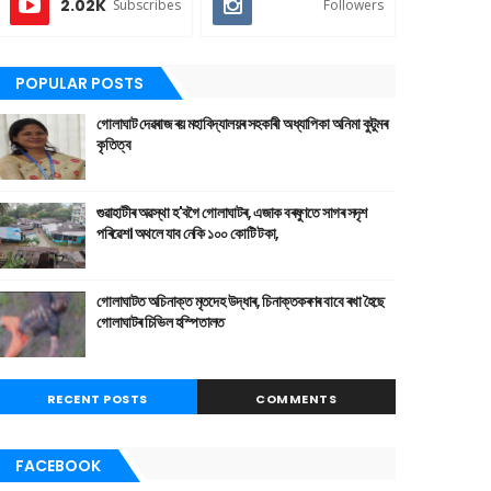
2.02K
Subscribes
Followers
POPULAR POSTS
গোলাঘাট দেৱৰাজ ৰয় মহাবিদ্যালয়ৰ সহকাৰী অধ্যাপিকা অনিমা কুটুমৰ
কৃতিত্ব
গুৱাহাটীৰ অৱস্থা হ'বগৈ গোলাঘাটৰ, এজাক বৰষুণতে সাগৰ সদৃশ
পৰিৱেশ। অথলে যাব নেকি ১০০ কোটি টকা,
গোলাঘাটত অচিনাক্ত মৃতদেহ উদ্ধাৰ, চিনাক্তকৰণৰ বাবে ৰখা হৈছে
গোলাঘাটৰ চিভিল হস্পিতালত
RECENT POSTS
COMMENTS
FACEBOOK