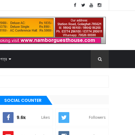
পত্র
SOCIAL COUNTER
9.6k
Likes
Followers