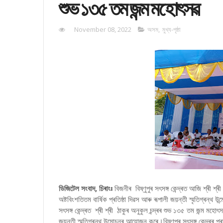
শুভ ১৩৫ তম জন্ম মহোৎসৱ
November 08, 2022
অসম
,
মুখ্য-পৃষ্ঠা
ডিজিটেল সংবাদ, চিৰাংঃ
বিজনীৰ বিষ্ণুপুৰ সৎসঙ্গ কেন্দ্ৰত আজি শ্ৰী শ্ৰ
অষ্টবিংশতিতম বাৰ্ষিক প্ৰতিষ্ঠা দিৱস আৰু ৰূপালী জয়ন্তী স্মৃতিগ্ৰন্
সৎসঙ্গ কেন্দ্ৰত শ্ৰী শ্ৰী ঠাকুৰ অনুকুল চন্দ্ৰৰ শুভ ১৩৫ তম জন্ম মহোৎস
জয়ন্তী স্মৃতিগ্ৰন্থ উন্মোচনৰ আয়োজন কৰে।বিষ্ণুপুৰ সৎসঙ্গ কেন্দ্ৰৰ 