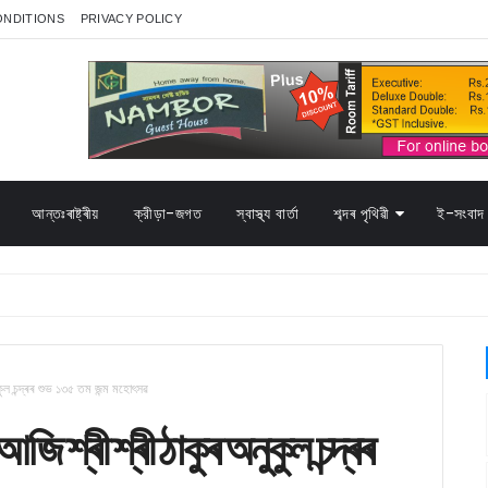
ONDITIONS
PRIVACY POLICY
আন্তঃৰাষ্ট্ৰীয়
ক্রীড়া-জগত
স্বাস্থ্য বাৰ্তা
শব্দৰ পৃথিৱী
ই-সংবাদ 
নুকুল চন্দ্ৰৰ শুভ ১৩৫ তম জন্ম মহোৎসৱ
 আজি শ্ৰী শ্ৰী ঠাকুৰ অনুকুল চন্দ্ৰৰ