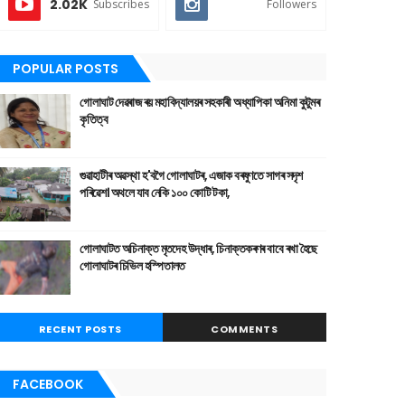
2.02K
Subscribes
Followers
POPULAR POSTS
গোলাঘাট দেৱৰাজ ৰয় মহাবিদ্যালয়ৰ সহকাৰী অধ্যাপিকা অনিমা কুটুমৰ
কৃতিত্ব
গুৱাহাটীৰ অৱস্থা হ'বগৈ গোলাঘাটৰ, এজাক বৰষুণতে সাগৰ সদৃশ
পৰিৱেশ। অথলে যাব নেকি ১০০ কোটি টকা,
গোলাঘাটত অচিনাক্ত মৃতদেহ উদ্ধাৰ, চিনাক্তকৰণৰ বাবে ৰখা হৈছে
গোলাঘাটৰ চিভিল হস্পিতালত
RECENT POSTS
COMMENTS
FACEBOOK