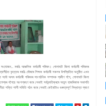
সংযোজন... মৰঙি আঞ্চলিক কৰ্মচাৰী পৰিষদ। গোলাঘাট জিলা কৰ্মচাৰী পৰিষদৰ
িদ্যাপীঠত বৃহত্তৰ মৰঙি মৌজাৰ শিক্ষক কৰ্মচাৰী সকলৰ উপস্থিতিত অনুষ্ঠিত এখন
ত সদৌ অসম কৰ্মচাৰী পৰিষদৰ সাংগঠনিক সম্পাদক প্ৰবীণ গগৈ, গোলাঘাট জিলা
 যোগেশ্বৰ গগৈয়ে অংশগ্ৰহণ কৰে।সভাই সৰ্বসন্মতিক্ৰমে অতুল হাজৰিকাক সভাপতি
া শক্তি শালী সমিতি গঠন কৰে।সভাই কেইবাটাও গুৰুত্বপূৰ্ণ সিদ্ধান্ত গ্ৰহণ