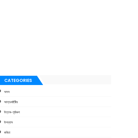
CATEGORIES
অসম
আন্তঃৰাষ্ট্ৰীয়
উত্তৰ-পূৰ্বাঞ্চল
উপন্যাস
কবিতা