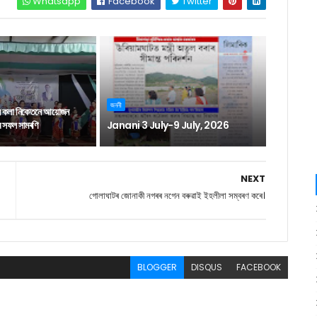
Whatsapp
Facebook
Twitter
জননী
ন কলা নিকেতনে আয়োজন
াৰ সফল সামৰণি
Janani 3 July-9 July, 2026
NEXT
গোলাঘাটৰ জোনাকী নগৰৰ নগেন বৰুৱাই ইহলীলা সম্বৰণ কৰে।
BLOGGER
DISQUS
FACEBOOK