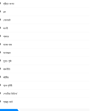
ক্রীড়া-জগত
গল্প
গোলাঘাট
জননী
প্ৰবন্ধ
বতৰৰ খবৰ
মনোৰঞ্জন
মুখ্য-পৃষ্ঠা
ৰাজনীতি
ৰাষ্ট্ৰীয়
শব্দৰ পৃথিবী
শেহতীয়া ভিডিঅ’
স্বাস্থ্য বাৰ্তা