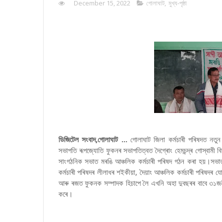
December 15, 2022
গোলাঘাট
,
মুখ্য-পৃষ্ঠা
ডিজিটেল সংবাদ,গোলাঘাট ...
গোলাঘাট জিলা কৰ্মচাৰী পৰিষদত নতুন 
সভাপতি ৰূপজ্যোতি ফুকনৰ সভাপতিত্বত দৈগ্ৰোং হেমচন্দ্ৰ গোস্বামী ব
সাংগঠনিক সভাত মৰঙি আঞ্চলিক কৰ্মচাৰী পৰিষদ গঠন কৰা হয়।সভা
কৰ্মচাৰী পৰিষদৰ লীলাধৰ শইকীয়া, দৈয়াং আঞ্চলিক কৰ্মচাৰী পৰিষদৰ
আৰু ৰজত ফুকনক সম্পাদক হিচাপে লৈ এখনি অহা দুবছৰৰ বাবে ৩১জনীয়
কৰে।