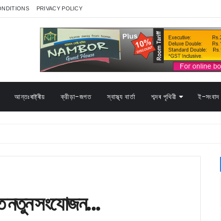
ONDITIONS
PRIVACY POLICY
আন্তঃৰাষ্ট্ৰীয়
ক্রীড়া-জগত
স্বাস্থ্য বাৰ্তা
শব্দৰ পৃথিৱী
ই-সংবাদ 
দত নতুন সংযোজন...