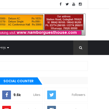
পত্র
SOCIAL COUNTER
9.6k
Likes
Followers