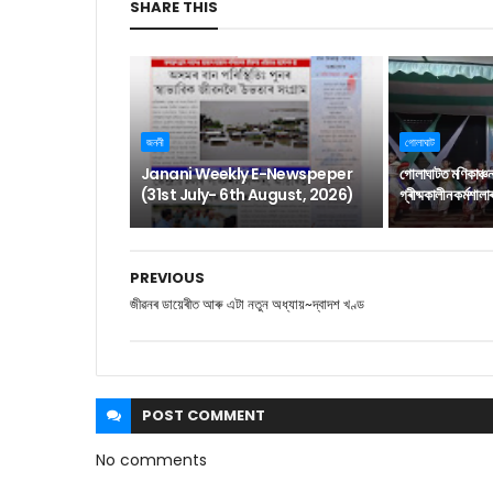
SHARE THIS
জননী
গোলাঘাট
Janani Weekly E-Newspeper
গোলাঘাটত মণিকাঞ্চ
(31st July- 6th August, 2026)
গ্ৰীষ্মকালীন কৰ্মশাল
PREVIOUS
জীৱনৰ ডায়েৰীত আৰু এটা নতুন অধ্যায়~দ্বাদশ খণ্ড
POST
COMMENT
No comments