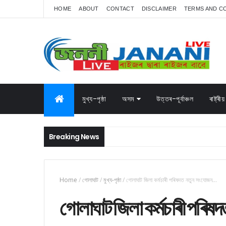
HOME
ABOUT
CONTACT
DISCLAIMER
TERMS AND C
মুখ্য-পৃষ্ঠা
অসম
উত্তৰ-পূৰ্বাঞ্চল
ৰাষ্ট্ৰীয়
Breaking News
Home
/
গোলাঘাট
/
মুখ্য-পৃষ্ঠা
/
গোলাঘাট জিলা কৰ্মচাৰী পৰিষদত নতুন সংযোজন...
গোলাঘাট জিলা কৰ্মচাৰী পৰিষ