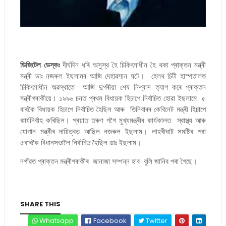
ডিজিটেল ডেস্কঃ
দীৰ্ঘদিন ধৰি অসুস্থ হৈ চিকিৎসাধীন হৈ থকা প্ৰাক্তন মন্ত্ৰী
মন্ত্ৰী ডাঃ নজৰুল ইছলামৰ আজি দেহাৱসান ঘটে। হেলথ চিটী হাস্পতালত
চিকিৎসাধীন অৱস্থাতে আজি দুপৰীয়া শেষ নিশ্বাস ত্যাগ কৰে প্ৰাক্তন
মন্ত্ৰীগৰাকীয়ে। ১৯৯৬ চনত প্ৰথম বিধায়ক হিচাপে নিৰ্বাচিত হোৱা ইছলামে ৫
বাৰকৈ বিধায়ক হিচাপে নিৰ্বাচিত হৈছিল আৰু তিনিবাৰৰ কেবিনেট মন্ত্ৰী হিচাপে
কাৰ্যনিৰ্বাহ কৰিছিল। প্ৰয়াত তৰুণ গগৈ মুখ্যমন্ত্ৰীৰ কাৰ্যকালত স্বাস্থ্য আৰু
যোগান মন্ত্ৰীৰ দায়িত্বত আছিল নজৰুল ইছলাম। লাহৰীঘাট সমষ্টিৰ পৰা
৫বাৰকৈ বিধানসভালৈ নিৰ্বাচিত হৈছিল ডাঃ ইছলাম।
নগাঁৱত প্ৰাক্তন মন্ত্ৰীগৰাকীৰ জানাজা সম্পন্ন হ’ব বুলি জানিব পৰা গৈছে।
SHARE THIS
Whatsapp
Facebook
Twitter