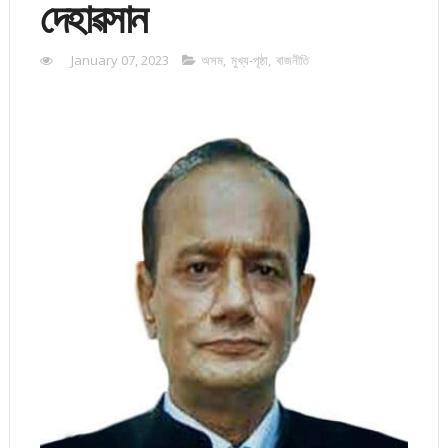
দেহাৱসান
January 07, 2023
অসম
,
মুখ্য-পৃষ্ঠা
,
ৰাজনীতি