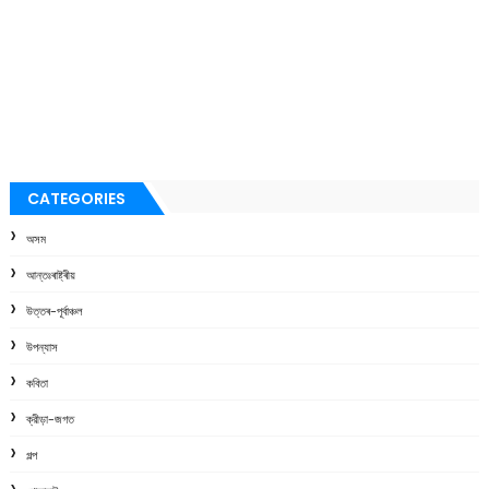
CATEGORIES
অসম
আন্তঃৰাষ্ট্ৰীয়
উত্তৰ-পূৰ্বাঞ্চল
উপন্যাস
কবিতা
ক্রীড়া-জগত
গল্প