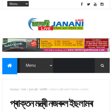
Home
/
অসম
/
মুখ্য-পৃষ্ঠা
/
ৰাজনীতি
/
প্ৰাক্তন মন্ত্ৰী নজৰুল ইছলামৰ দেহাৱসান
প্ৰাক্তন মন্ত্ৰী নজৰুল ইছলামৰ