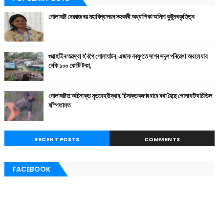
গোলাঘাট দেৱৰাজ ৰয় মহাবিদ্যালয়ৰ সহকাৰী অধ্যাপিকা অনিমা কুটুমৰ কৃতিত্ব
গুৱাহাটীৰ অৱস্থা হ'বগৈ গোলাঘাটৰ, এজাক বৰষুণতে সাগৰ সদৃশ পৰিৱেশ। অথলে যাব
নেকি ১০০ কোটি টকা,
গোলাঘাটত অচিনাক্ত মৃতদেহ উদ্ধাৰ, চিনাক্তকৰণৰ বাবে ৰখা হৈছে গোলাঘাটৰ চিভিল
হস্পিতালত
RECENT POSTS
COMMENTS
FACEBOOK