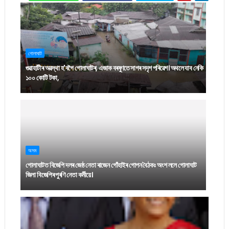
গোলাঘাট
গুৱাহাটীৰ অৱস্থা হ'বগৈ গোলাঘাটৰ, এজাক বৰষুণতে সাগৰ সদৃশ পৰিৱেশ। অথলে যাব নেকি
১০০ কোটি টকা,
অসম
গোলাঘাটত বিজেপি দলৰ জেষ্ঠ নেতা ৰাজেন গোঁহাইৰ গোপন বৈঠকঃ অংশ ললে গোলাঘাট
জিলা বিজেপিৰ পুৰণি নেতা কৰ্মীয়ে।