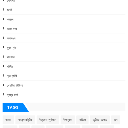
গোলাঘাট
জননী
প্ৰবন্ধ
বতৰৰ খবৰ
মনোৰঞ্জন
মুখ্য-পৃষ্ঠা
ৰাজনীতি
ৰাষ্ট্ৰীয়
শব্দৰ পৃথিবী
শেহতীয়া ভিডিঅ’
স্বাস্থ্য বাৰ্তা
TAGS
অসম
আন্তঃৰাষ্ট্ৰীয়
উত্তৰ-পূৰ্বাঞ্চল
উপন্যাস
কবিতা
ক্রীড়া-জগত
গল্প