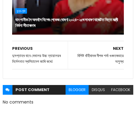
মুখ্য-পৃষ্ঠা
বান পানীক লৈ অসমলৈ বিশেষ পেকেজ ঘোষণা ২০২৪-২৫ৰ সাধাৰণ বাজেটত বিত্ত মন্ত্ৰী
নিৰ্মলা সীতাৰমণৰ
PREVIOUS
NEXT
দুসপ্তাহৰ বাবে মেঘালয় উচ্চ ন্যায়ালয়ৰ
বিশিষ্ট বাঁহীবাদক দীপক শৰ্মা গুৰুতৰভাৱে
নির্দেশনাত স্থগিতাদেশ জাৰি কৰে।
অসুস্থ
POST
COMMENT
BLOGGER
DISQUS
FACEBOOK
No comments