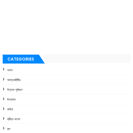
CATEGORIES
অসম
আন্তঃৰাষ্ট্ৰীয়
উত্তৰ-পূৰ্বাঞ্চল
উপন্যাস
কবিতা
ক্রীড়া-জগত
গল্প