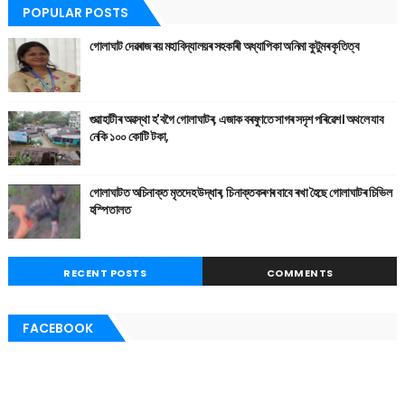
POPULAR POSTS
গোলাঘাট দেৱৰাজ ৰয় মহাবিদ্যালয়ৰ সহকাৰী অধ্যাপিকা অনিমা কুটুমৰ কৃতিত্ব
গুৱাহাটীৰ অৱস্থা হ'বগৈ গোলাঘাটৰ, এজাক বৰষুণতে সাগৰ সদৃশ পৰিৱেশ। অথলে যাব
নেকি ১০০ কোটি টকা,
গোলাঘাটত অচিনাক্ত মৃতদেহ উদ্ধাৰ, চিনাক্তকৰণৰ বাবে ৰখা হৈছে গোলাঘাটৰ চিভিল
হস্পিতালত
RECENT POSTS
COMMENTS
FACEBOOK