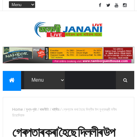
Home
/
মুখ্য-পৃষ্ঠা
/
ৰাজনীতি
/
ৰাষ্ট্ৰীয়
/
গ্ৰেপ্তাৰ কৰা হৈছে দিল্লীৰ উপ মুখ্যমন্ত্ৰী মনীষ
চিছোদিয়াক
গ্ৰেপ্তাৰ কৰা হৈছে দিল্লীৰ উপ