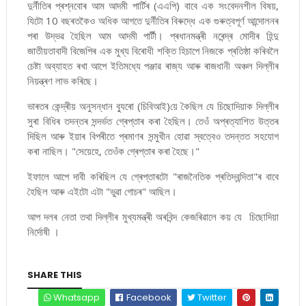
দুৰ্নীতিৰ প্ৰশ্নবোৰ আম আদমী পাৰ্টিৰ (এএপি) বাবে এক সংবেদনশীল বিষয়,
যিটো 10 বছৰতকৈও অধিক আগতে দুৰ্নীতিৰ বিৰুদ্ধে এক গুৰুত্বপূৰ্ণ আন্দোলনৰ
পৰা উদ্ভৱ হৈছিল আম আদমী পাৰ্টী। প্ৰধানমন্ত্ৰী নৰেন্দ্ৰ মোদীৰ হিন্দু
জাতীয়তাবাদী বিজেপিৰ এক মুখ্য বিৰোধী শক্তি হিচাপে নিজকে প্ৰতিষ্ঠা কৰিবলৈ
চেষ্টা অব্যাহত ৰখা আপে ইতিমধ্যে পঞ্জাৱ ৰাজ্য আৰু ৰাজধানী অঞ্চল দিল্লীৰ
নিয়ন্ত্ৰণ লাভ কৰিছে।
ভাৰতৰ কেন্দ্ৰীয় অনুসন্ধান ব্যুৰো (চিবিআই)য়ে কৈছিল যে চিছোদিয়াক দিল্লীৰ
সুৰা বিধিৰ তদন্তৰ সন্দৰ্ভত গ্ৰেপ্তাৰ কৰা হৈছিল। তেওঁ অপ্ৰত্যাশিত উত্তৰ
দিছিল আৰু ইয়াৰ বিপৰীতে প্ৰমাণৰ সন্মুখীন হোৱা স্বত্বেও তদন্তত সহযোগ
কৰা নাছিল। "সেয়েহে, তেওঁক গ্ৰেপ্তাৰ কৰা হৈছে।"
ইফালে আপে দাবী কৰিছিল যে গ্ৰেপ্তাৰটো "ৰাজনৈতিক প্ৰতিদ্বন্দিতা"ৰ বাবে
হৈছিল আৰু এইটো এটা "ভুৱা গোচৰ" আছিল।
আপ দলৰ নেতা তথা দিল্লীৰ মুখ্যমন্ত্ৰী অৰবিন্দ কেজৰিৱালে কয় যে চিছোদিয়া
নিৰ্দোষী ।
SHARE THIS
Whatsapp
Facebook
Twitter