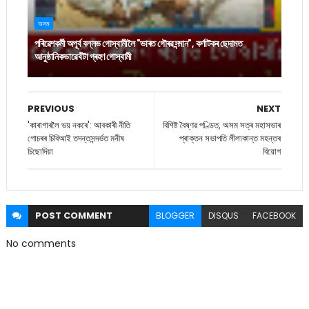
অসম
পৰিৱেশকৰ্মী অপূৰ্ব বল্লভ গোস্বামীলৈ "ভাৰত গৌৰৱ সন্মান", কৰ্ণাটকৰ ছেদামত
আনুষ্ঠানিকভাৱে বঁটা গ্ৰহণ গোস্বামী
PREVIOUS
NEXT
'কাৰাগাৰলৈ ভয় নকৰে': আবকাৰী নীতি
বিশিষ্ট বৈষ্ণৱ পণ্ডিত, অসম সত্ৰ মহাসভাৰ
গোচৰৰ চিবিআই তদন্তসন্দৰ্ভত মনীষ
প্ৰাক্তন সভাপতি লীলাকান্ত মহন্তৰ
চিছোদিয়া
বিয়োগ
POST
COMMENT
BLOGGER
DISQUS
FACEBOOK
No comments