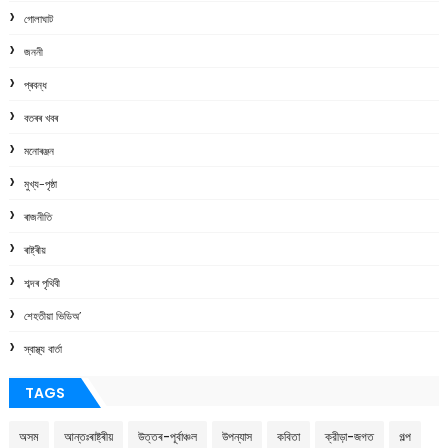
গোলাঘাট
জননী
প্ৰবন্ধ
বতৰৰ খবৰ
মনোৰঞ্জন
মুখ্য-পৃষ্ঠা
ৰাজনীতি
ৰাষ্ট্ৰীয়
শব্দৰ পৃথিবী
শেহতীয়া ভিডিঅ’
স্বাস্থ্য বাৰ্তা
TAGS
অসম
আন্তঃৰাষ্ট্ৰীয়
উত্তৰ-পূৰ্বাঞ্চল
উপন্যাস
কবিতা
ক্রীড়া-জগত
গল্প