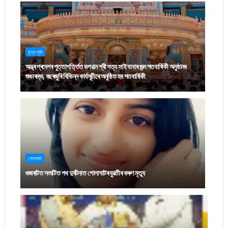
মুখ্য-পৃষ্ঠা
অন্ধ্ৰ প্ৰদেশৰ পুত্তাপৰ্ত্তিত ভগৱান শ্ৰী সত্য সাই বাবাৰ জন্ম শতবাৰ্ষিকী অনুষ্ঠানৰ
শুভাৰম্ভ, বছৰজুৰি বিভিন্ন কাৰ্যসূচীৰে অনুষ্ঠিত হব শতবাৰ্ষিকী
গোলাঘাট
গুজৰাটত সংঘটিত পথ দুৰ্ঘটনাত গোলাঘাটৰ যুৱতীৰ কৰুণ মৃত্যু