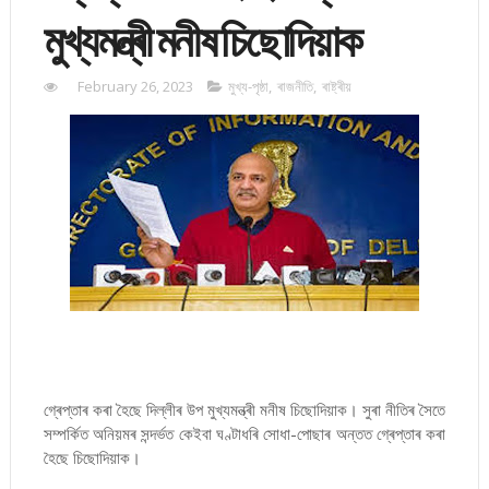
মুখ্যমন্ত্ৰী মনীষ চিছোদিয়াক
February 26, 2023
মুখ্য-পৃষ্ঠা
,
ৰাজনীতি
,
ৰাষ্ট্ৰীয়
গ্ৰেপ্তাৰ কৰা হৈছে দিল্লীৰ উপ মুখ্যমন্ত্ৰী মনীষ চিছোদিয়াক। সুৰা নীতিৰ সৈতে
সম্পৰ্কিত অনিয়মৰ সন্দৰ্ভত কেইবা ঘণ্টাধৰি সোধা-পোছাৰ অন্তত গ্ৰেপ্তাৰ কৰা
হৈছে চিছোদিয়াক।