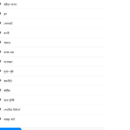
ক্রীড়া-জগত
গল্প
গোলাঘাট
জননী
প্ৰবন্ধ
বতৰৰ খবৰ
মনোৰঞ্জন
মুখ্য-পৃষ্ঠা
ৰাজনীতি
ৰাষ্ট্ৰীয়
শব্দৰ পৃথিবী
শেহতীয়া ভিডিঅ’
স্বাস্থ্য বাৰ্তা