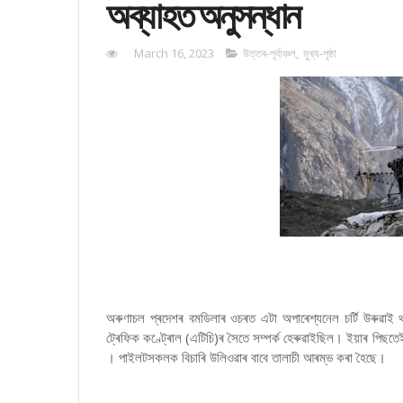
অব্যাহত অনুসন্ধান
March 16, 2023
উত্তৰ-পূৰ্বাঞ্চল
,
মুখ্য-পৃষ্ঠা
অৰুণাচল প্ৰদেশৰ বমডিলাৰ ওচৰত এটা অপাৰেশ্যনেল চৰ্টি উৰুৱাই থক
ট্ৰেফিক কণ্ট্ৰোল (এটিচি)ৰ সৈতে সম্পৰ্ক হেৰুৱাইছিল। ইয়াৰ পিছতেই ব
। পাইলটসকলক বিচাৰি উলিওৱাৰ বাবে তালাচী আৰম্ভ কৰা হৈছে।