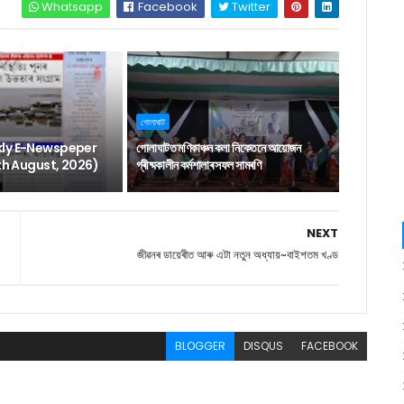
Whatsapp
Facebook
Twitter
গোলাঘাট
ly E-Newspeper
গোলাঘাটত মণিকাঞ্চন কলা নিকেতনে আয়োজন
6th August, 2026)
গ্ৰীষ্মকালীন কৰ্মশালাৰ সফল সামৰণি
NEXT
জীৱনৰ ডায়েৰীত আৰু এটা নতুন অধ্যায়~বাইশতম খণ্ড
BLOGGER
DISQUS
FACEBOOK