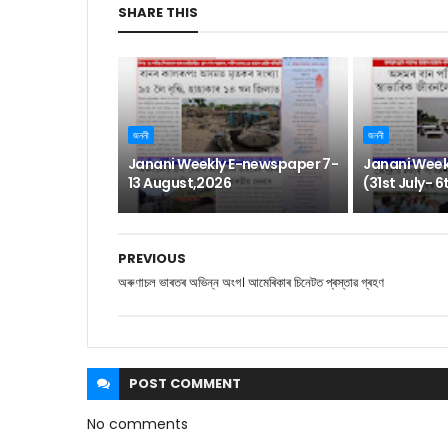
SHARE THIS
জননী
জননী
Janani Weekly E-newspaper 7-
Janani Week
13 August,2026
(31st July- 
PREVIOUS
অৰুণাচল ভাৰতৰ অভিন্ন অংগ। আমেৰিকাৰ চিনেটত প্ৰস্তাৱ গ্ৰহণ
POST
COMMENT
No comments