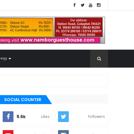
পত্র
SOCIAL COUNTER
9.6k
Likes
Followers