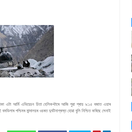
া এটা আৰ্মি এভিয়েচন চিতা হেলিকপ্টাৰে আজি পুৱা প্ৰায় ৯:১৫ বজাত এয়াৰ
মডিলাৰ পশ্চিমৰ মান্দালয়ৰ ওচৰত দুৰ্ঘটনাগ্ৰস্ত হোৱা বুলি নিশ্চিত কৰিছে সেনাই