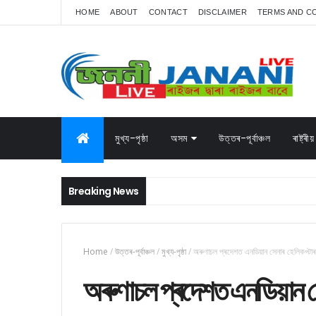
HOME
ABOUT
CONTACT
DISCLAIMER
TERMS AND C
মুখ্য-পৃষ্ঠা
অসম
উত্তৰ-পূৰ্বাঞ্চল
ৰাষ্ট্ৰীয়
Breaking News
Home
/
উত্তৰ-পূৰ্বাঞ্চল
/
মুখ্য-পৃষ্ঠা
/
অৰুণাচল প্ৰদেশত এনডিয়ান সেনাৰ হেলিকপ্টাৰ দ
অৰুণাচল প্ৰদেশত এনডিয়ান সেন