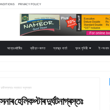
ONDITIONS
PRIVACY POLICY
আন্তঃৰাষ্ট্ৰীয়
ক্রীড়া-জগত
স্বাস্থ্য বাৰ্তা
শব্দৰ পৃথিৱী
ই-সংবাদ 
ুৰ্ঘটনাগ্ৰস্তঃ অব্যাহত অনুসন্ধান
াৰ হেলিকপ্টাৰ দুৰ্ঘটনাগ্ৰস্তঃ