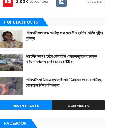
2.02K
Subscribes
Followers
POPULAR POSTS
গোলাঘাট দেৱৰাজ ৰয় মহাবিদ্যালয়ৰ সহকাৰী অধ্যাপিকা অনিমা কুটুমৰ
কৃতিত্ব
গুৱাহাটীৰ অৱস্থা হ'বগৈ গোলাঘাটৰ, এজাক বৰষুণতে সাগৰ সদৃশ
পৰিৱেশ। অথলে যাব নেকি ১০০ কোটি টকা,
গোলাঘাটত অচিনাক্ত মৃতদেহ উদ্ধাৰ, চিনাক্তকৰণৰ বাবে ৰখা হৈছে
গোলাঘাটৰ চিভিল হস্পিতালত
RECENT POSTS
COMMENTS
FACEBOOK