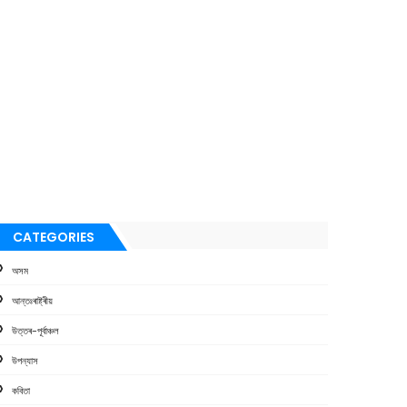
CATEGORIES
অসম
আন্তঃৰাষ্ট্ৰীয়
উত্তৰ-পূৰ্বাঞ্চল
উপন্যাস
কবিতা