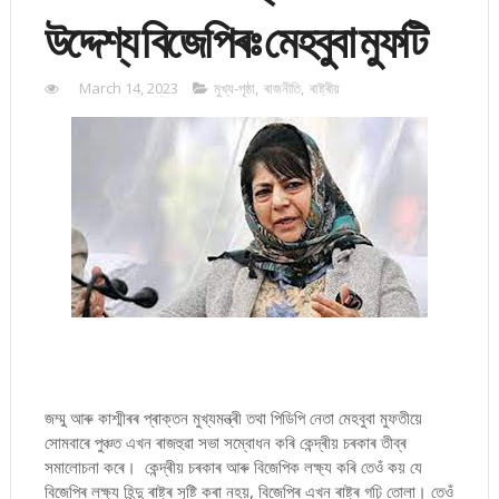
উদ্দেশ্য বিজেপিৰঃ মেহবুবা মুফটি
March 14, 2023
মুখ্য-পৃষ্ঠা
,
ৰাজনীতি
,
ৰাষ্ট্ৰীয়
জম্মু আৰু কাশ্মীৰৰ প্ৰাক্তন মুখ্যমন্ত্ৰী তথা পিডিপি নেতা মেহবুবা মুফতীয়ে
সোমবাৰে পুঞ্চত এখন ৰাজহুৱা সভা সম্বোধন কৰি কেন্দ্ৰীয় চৰকাৰ তীব্ৰ
সমালোচনা কৰে। কেন্দ্ৰীয় চৰকাৰ আৰু বিজেপিক লক্ষ্য কৰি তেওঁ কয় যে
বিজেপিৰ লক্ষ্য হিন্দু ৰাষ্ট্ৰ সৃষ্টি কৰা নহয়, বিজেপিৰ এখন ৰাষ্ট্ৰ গঢ়ি তোলা। তেওঁ