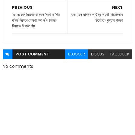
PREVIOUS
NEXT
২০২৬ চনৰ ভিতৰত ভাৰতক 'অখণ্ড হিন্দু
অৰুণাচল ভাৰতৰ অভিন্ন অংগ। আমেৰিকাৰ
ৰাষ্ট্ৰ' হিচাপে ঘোষণা কৰা হ'বঃ বিজেপি
চিনেটত প্ৰস্তাৱ গ্ৰহণ
বিধায়ক টি ৰাজা সিং
POST
COMMENT
BLOGGER
DISQUS
FACEBOOK
No comments