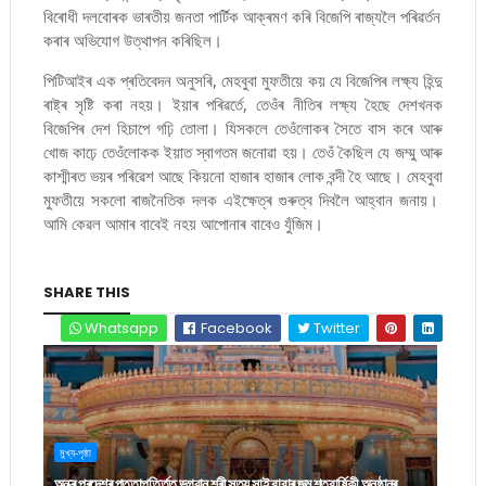
বিৰোধী দলবোৰক ভাৰতীয় জনতা পাৰ্টিক আক্ৰমণ কৰি বিজেপি ৰাজ্যলৈ পৰিৱৰ্তন
কৰাৰ অভিযোগ উত্থাপন কৰিছিল।
পিটিআইৰ এক প্ৰতিবেদন অনুসৰি, মেহবুবা মুফতীয়ে কয় যে বিজেপিৰ লক্ষ্য হিন্দু
ৰাষ্ট্ৰ সৃষ্টি কৰা নহয়। ইয়াৰ পৰিৱৰ্তে, তেওঁৰ নীতিৰ লক্ষ্য হৈছে দেশখনক
বিজেপিৰ দেশ হিচাপে গঢ়ি তোলা। যিসকলে তেওঁলোকৰ সৈতে বাস কৰে আৰু
খোজ কাঢ়ে তেওঁলোকক ইয়াত স্বাগতম জনোৱা হয়। তেওঁ কৈছিল যে জম্মু আৰু
কাশ্মীৰত ভয়ৰ পৰিৱেশ আছে কিয়নো হাজাৰ হাজাৰ লোক বন্দী হৈ আছে। মেহবুবা
মুফতীয়ে সকলো ৰাজনৈতিক দলক এইক্ষেত্ৰ গুৰুত্ব দিবলৈ আহ্বান জনায়।
আমি কেৱল আমাৰ বাবেই নহয় আপোনাৰ বাবেও যুঁজিম।
SHARE THIS
Whatsapp
Facebook
Twitter
মুখ্য-পৃষ্ঠা
অন্ধ্ৰ প্ৰদেশৰ পুত্তাপৰ্ত্তিত ভগৱান শ্ৰী সত্য সাই বাবাৰ জন্ম শতবাৰ্ষিকী অনুষ্ঠানৰ