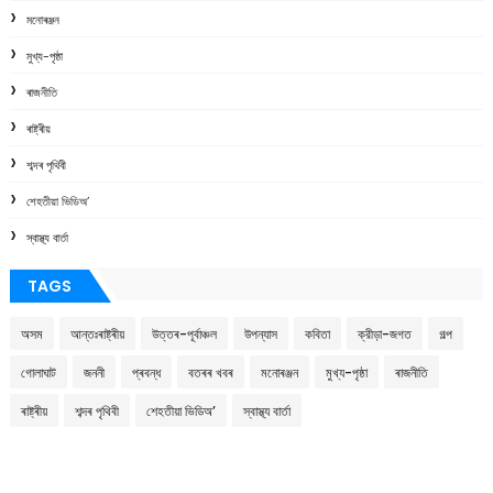
মনোৰঞ্জন
মুখ্য-পৃষ্ঠা
ৰাজনীতি
ৰাষ্ট্ৰীয়
শব্দৰ পৃথিবী
শেহতীয়া ভিডিঅ’
স্বাস্থ্য বাৰ্তা
TAGS
অসম
আন্তঃৰাষ্ট্ৰীয়
উত্তৰ-পূৰ্বাঞ্চল
উপন্যাস
কবিতা
ক্রীড়া-জগত
গল্প
গোলাঘাট
জননী
প্ৰবন্ধ
বতৰৰ খবৰ
মনোৰঞ্জন
মুখ্য-পৃষ্ঠা
ৰাজনীতি
ৰাষ্ট্ৰীয়
শব্দৰ পৃথিবী
শেহতীয়া ভিডিঅ’
স্বাস্থ্য বাৰ্তা