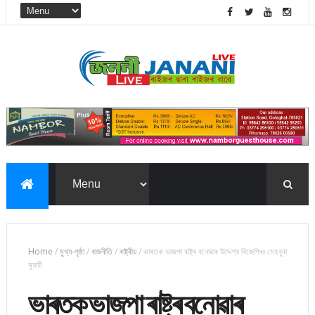
Home
/
মুখ্য-পৃষ্ঠা
/
ৰাজনীতি
/
ৰাষ্ট্ৰীয়
/
ভাৰতক ভাজপা ৰাষ্ট্ৰ বনোৱাৰ উদ্দেশ্য বিজেপিৰঃ মেহবুবা
মুফটি
ভাৰতক ভাজপা ৰাষ্ট্ৰ বনোৱাৰ