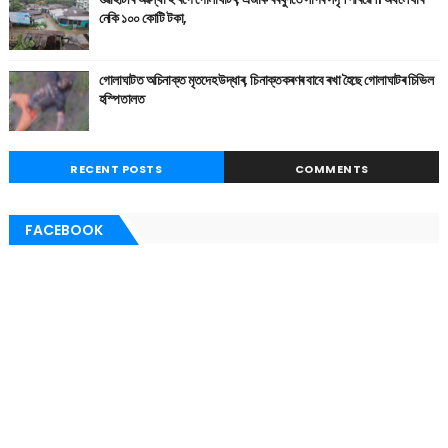
নেকি ১০০ কোটি টকা,
গোলাঘাটত অচিনাক্ত মৃতদেহ উদ্ধাৰ, চিনাক্তকৰণৰ বাবে ৰখা হৈছে গোলাঘাটৰ চিভিল
হস্পিতালত
RECENT POSTS
COMMENTS
FACEBOOK