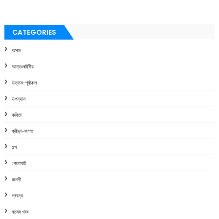
CATEGORIES
অসম
আন্তঃৰাষ্ট্ৰীয়
উত্তৰ-পূৰ্বাঞ্চল
উপন্যাস
কবিতা
ক্রীড়া-জগত
গল্প
গোলাঘাট
জননী
প্ৰবন্ধ
বতৰৰ খবৰ