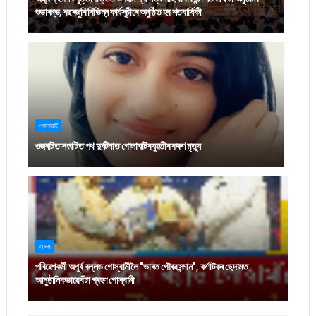
শুভাৰম্ভ, বছৰজুৰি বিভিন্ন কাৰ্যসূচীৰে অনুষ্ঠিত হব শতবাৰ্ষিকী
গোলাঘাট
গুজৰাটত সংঘটিত পথ দুৰ্ঘটনাত গোলাঘাটৰ যুৱতীৰ কৰুণ মৃত্যু
অসম
পৰিৱেশকৰ্মী অপূৰ্ব বল্লভ গোস্বামীলৈ "ভাৰত গৌৰৱ সন্মান", কৰ্ণাটকৰ ছেদামত
আনুষ্ঠানিকভাৱে বঁটা গ্ৰহণ গোস্বামী