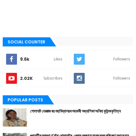
SOCIAL COUNTER
9.6k
Likes
Followers
2.02K
Subscribes
Followers
POPULAR POSTS
গোলাঘাট দেৱৰাজ ৰয় মহাবিদ্যালয়ৰ সহকাৰী অধ্যাপিকা অনিমা কুটুমৰ কৃতিত্ব
গুৱাহাটীৰ অৱস্থা হ'বগৈ গোলাঘাটৰ, এজাক বৰষুণতে সাগৰ সদৃশ পৰিৱেশ। অথলে যাব