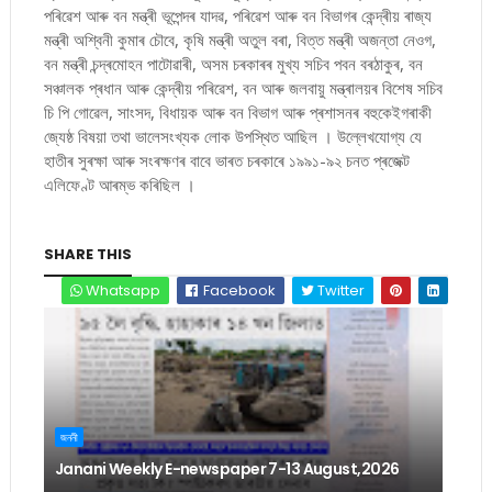
পৰিৱেশ আৰু বন মন্ত্ৰী ভূপেন্দৰ যাদৱ, পৰিৱেশ আৰু বন বিভাগৰ কেন্দ্ৰীয় ৰাজ্য
মন্ত্ৰী অশ্বিনী কুমাৰ চৌবে, কৃষি মন্ত্ৰী অতুল বৰা, বিত্ত মন্ত্ৰী অজন্তা নেওগ,
বন মন্ত্ৰী চন্দ্ৰমোহন পাটোৱাৰী, অসম চৰকাৰৰ মুখ্য সচিব পবন বৰঠাকুৰ, বন
সঞ্চালক প্ৰধান আৰু কেন্দ্ৰীয় পৰিৱেশ, বন আৰু জলবায়ু মন্ত্ৰালয়ৰ বিশেষ সচিব
চি পি গোৱেল, সাংসদ, বিধায়ক আৰু বন বিভাগ আৰু প্ৰশাসনৰ বহুকেইগৰাকী
জ্যেষ্ঠ বিষয়া তথা ভালেসংখ্যক লোক উপস্থিত আছিল । উল্লেখযোগ্য যে
হাতীৰ সুৰক্ষা আৰু সংৰক্ষণৰ বাবে ভাৰত চৰকাৰে ১৯৯১-৯২ চনত প্ৰজেক্ট
এলিফেণ্ট আৰম্ভ কৰিছিল ।
SHARE THIS
Whatsapp
Facebook
Twitter
জননী
Janani Weekly E-newspaper 7-13 August,2026