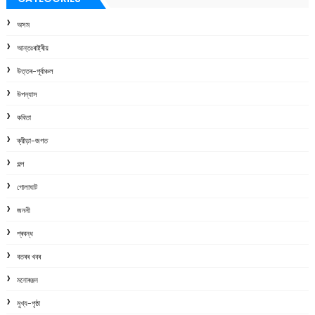
অসম
আন্তঃৰাষ্ট্ৰীয়
উত্তৰ-পূৰ্বাঞ্চল
উপন্যাস
কবিতা
ক্রীড়া-জগত
গল্প
গোলাঘাট
জননী
প্ৰবন্ধ
বতৰৰ খবৰ
মনোৰঞ্জন
মুখ্য-পৃষ্ঠা