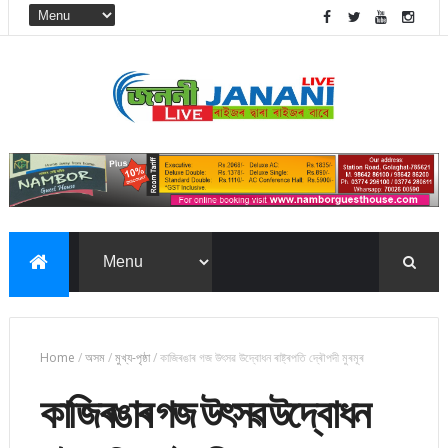
Home
/
অসম
/
মুখ্য-পৃষ্ঠা
/
কাজিৰঙাৰ গজ উৎসৱ উদ্বোধন ৰাষ্ট্ৰপতি দ্ৰৌপদী‌ মুৰমূৰ
কাজিৰঙাৰ গজ উৎসৱ উদ্বোধন