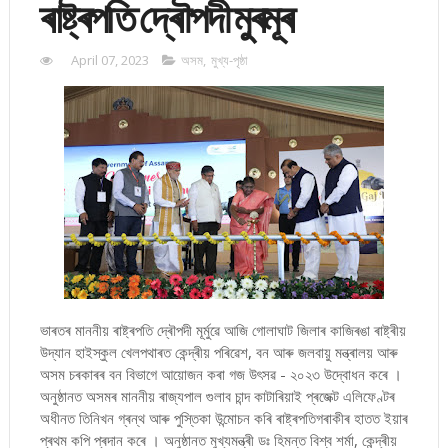
ৰাষ্ট্ৰপতি দ্ৰৌপদী‌ মুৰমূৰ
April 07, 2023
অসম
,
মুখ্য-পৃষ্ঠা
ভাৰতৰ মাননীয় ৰাষ্ট্ৰপতি দ্ৰৌপদী মূৰ্মুৱে আজি গোলাঘাট জিলাৰ কাজিৰঙা ৰাষ্ট্ৰীয়
উদ্যান হাইস্কুল খেলপথাৰত কেন্দ্ৰীয় পৰিৱেশ, বন আৰু জলবায়ু মন্ত্ৰালয় আৰু
অসম চৰকাৰৰ বন বিভাগে আয়োজন কৰা গজ উৎসৱ - ২০২৩ উদ্বোধন কৰে ।
অনুষ্ঠানত অসমৰ মাননীয় ৰাজ্যপাল গুলাব চান্দ কাটাৰিয়াই প্ৰজেক্ট এলিফেণ্টৰ
অধীনত তিনিখন গ্ৰন্থ আৰু পুস্তিকা উন্মোচন কৰি ৰাষ্ট্ৰপতিগৰাকীৰ হাতত ইয়াৰ
প্ৰথম কপি প্ৰদান কৰে । অনুষ্ঠানত মুখ্যমন্ত্ৰী ডঃ হিমন্ত বিশ্ব শৰ্মা, কেন্দ্ৰীয়