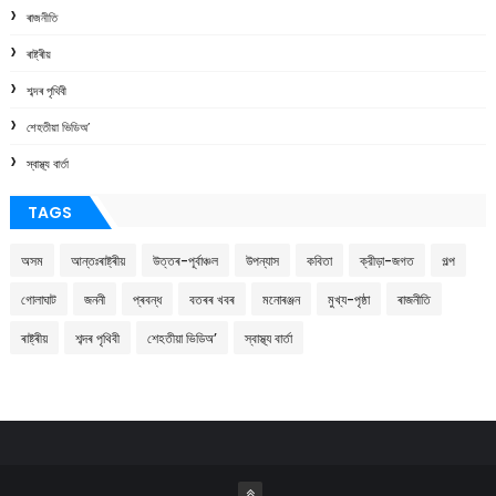
ৰাজনীতি
ৰাষ্ট্ৰীয়
শব্দৰ পৃথিবী
শেহতীয়া ভিডিঅ’
স্বাস্থ্য বাৰ্তা
TAGS
অসম
আন্তঃৰাষ্ট্ৰীয়
উত্তৰ-পূৰ্বাঞ্চল
উপন্যাস
কবিতা
ক্রীড়া-জগত
গল্প
গোলাঘাট
জননী
প্ৰবন্ধ
বতৰৰ খবৰ
মনোৰঞ্জন
মুখ্য-পৃষ্ঠা
ৰাজনীতি
ৰাষ্ট্ৰীয়
শব্দৰ পৃথিবী
শেহতীয়া ভিডিঅ’
স্বাস্থ্য বাৰ্তা