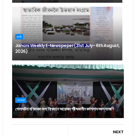
জননী
Janani Weekly E-Newspeper (31st July- 6th August,
2026)
গোলাঘাট
গোলাঘাটত মণিকাঞ্চন কলা নিকেতনে আয়োজন গ্ৰীষ্মকালীন কৰ্মশালাৰ সফল সামৰণি
NEXT