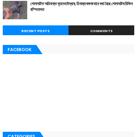
গোলাঘাটত অচিনাক্ত মৃতদেহ উদ্ধাৰ, চিনাক্তকৰণৰ বাবে ৰখা হৈছে গোলাঘাটৰ চিভিল
হস্পিতালত
RECENT POSTS
COMMENTS
FACEBOOK
CATEGORIES