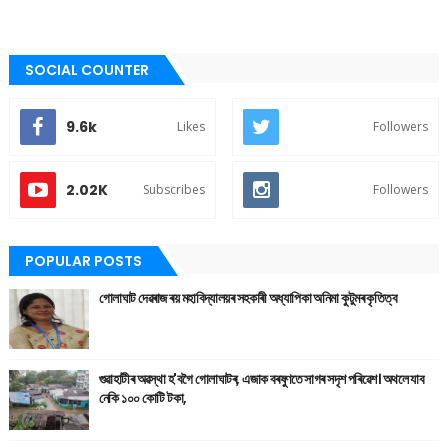
SOCIAL COUNTER
9.6k
Likes
Followers
2.02K
Subscribes
Followers
POPULAR POSTS
গোলাঘাট দেৱৰাজ ৰয় মহাবিদ্যালয়ৰ সহকাৰী অধ্যাপিকা অনিমা কুটুমৰ কৃতিত্ব
গুৱাহাটীৰ অৱস্থা হ'বগৈ গোলাঘাটৰ, এজাক বৰষুণতে সাগৰ সদৃশ পৰিৱেশ। অথলে যাব
নেকি ১০০ কোটি টকা,