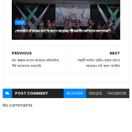
গোলাঘাট
গোলাঘাটত মণিকাঞ্চন কলা নিকেতনে আয়োজন গ্ৰীষ্মকালীন কৰ্মশালাৰ সফল সামৰণি
PREVIOUS
NEXT
বাঘ প্ৰকল্পৰ ধনেৰে আপ্যায়ন ৰাষ্ট্ৰপতিক,
পৰৱৰ্তী শুনানিত হাজিৰ হোৱাৰ কোনো
শীৰ্ষ আমোলাক অব্যাহতি
প্ৰয়োজন নাই ৰাহুল গান্ধীৰ!
POST
COMMENT
BLOGGER
DISQUS
FACEBOOK
No comments