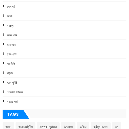
গোলাঘাট
জননী
প্ৰবন্ধ
বতৰৰ খবৰ
মনোৰঞ্জন
মুখ্য-পৃষ্ঠা
ৰাজনীতি
ৰাষ্ট্ৰীয়
শব্দৰ পৃথিবী
শেহতীয়া ভিডিঅ’
স্বাস্থ্য বাৰ্তা
TAGS
অসম
আন্তঃৰাষ্ট্ৰীয়
উত্তৰ-পূৰ্বাঞ্চল
উপন্যাস
কবিতা
ক্রীড়া-জগত
গল্প