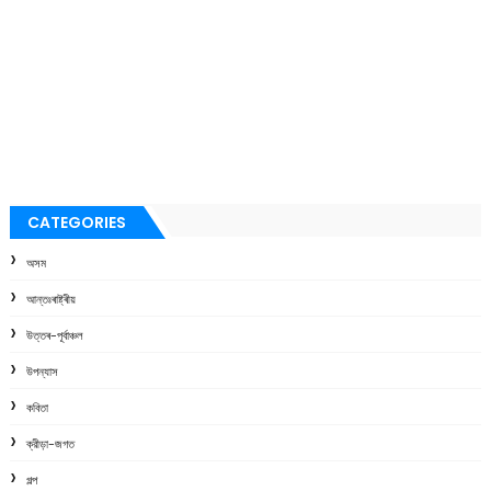
CATEGORIES
অসম
আন্তঃৰাষ্ট্ৰীয়
উত্তৰ-পূৰ্বাঞ্চল
উপন্যাস
কবিতা
ক্রীড়া-জগত
গল্প