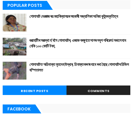
POPULAR POSTS
গোলাঘাট দেৱৰাজ ৰয় মহাবিদ্যালয়ৰ সহকাৰী অধ্যাপিকা অনিমা কুটুমৰ কৃতিত্ব
গুৱাহাটীৰ অৱস্থা হ'বগৈ গোলাঘাটৰ, এজাক বৰষুণতে সাগৰ সদৃশ পৰিৱেশ। অথলে যাব
নেকি ১০০ কোটি টকা,
গোলাঘাটত অচিনাক্ত মৃতদেহ উদ্ধাৰ, চিনাক্তকৰণৰ বাবে ৰখা হৈছে গোলাঘাটৰ চিভিল
হস্পিতালত
RECENT POSTS
COMMENTS
FACEBOOK