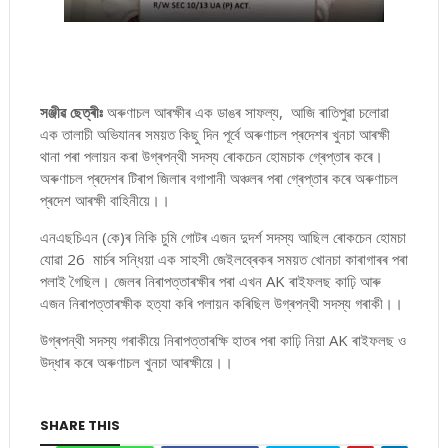
সঞ্জীৱ ছেত্ৰীঃ
অৰুণাচল আৰক্ষীৰ এক ডাঙৰ সাফল্য, আজি ৰাতিপুৱা চলোৱা
এক তালাচী অভিযানৰ সময়ত কিছু দিন পূৰ্বে অৰুণাচল প্ৰদেশৰ খুনচা আৰক্ষী
থানা পৰা পলায়ন কৰা উগ্ৰপন্থী সদস্য ৰোকচেন হোমচাক গ্ৰেপ্তাৰ কৰে।
অৰুণাচল প্ৰদেশৰ টিৰাপ জিলাৰ বগাপানী অঞ্চলৰ পৰা গ্ৰেপ্তাৰ কৰে অৰুণাচল
প্ৰদেশ আৰক্ষী বাহিনীয়ে।।
এনএছচিএন (কে)ৰ নিকি চুমি গোটৰ এজন দুদৰ্শ সদস্য আছিল ৰোকচেন হোমচা
যোৱা 26 মাৰ্চৰ সন্ধিয়া এক সাহসী জেইলব্ৰেকৰ সময়ত খোনচা কাৰাগাৰৰ পৰা
পলাই গৈছিল। জেলৰ নিৰাপত্তাৰক্ষীৰ পৰা এখন AK ৰাইফলছ কাঢ়ি আৰু
এজন নিৰাপত্তাৰক্ষীক হত্যা কৰি পলায়ন কৰিছিল উগ্ৰপন্থী সদস্য গৰাকী।।
উগ্ৰপন্থী সদস্য গৰাকীয়ে নিৰাপত্তাৰক্ষি হাতৰ পৰা কাঢ়ি নিয়া AK ৰাইফলছ ও
উদ্ধাৰ কৰে অৰুণাচল খুনচা আৰক্ষীয়ে।।
SHARE THIS