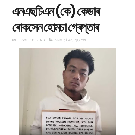
এনএছচিএন (কে) কেডাৰ
ৰোকসেন হোমচা গ্ৰেপ্তাৰ
April 03, 2023
উত্তৰ-পূৰ্বাঞ্চল
,
মুখ্য-পৃষ্ঠা