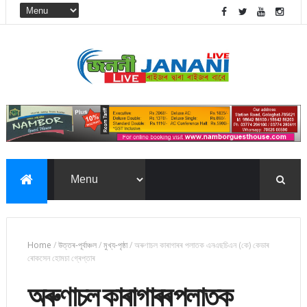
Home
/
উত্তৰ-পূৰ্বাঞ্চল
/
মুখ্য-পৃষ্ঠা
/
অৰুণাচল কাৰাগাৰৰ পলাতক এনএছচিএন (কে) কেডাৰ
ৰোকসেন হোমচা গ্ৰেপ্তাৰ
অৰুণাচল কাৰাগাৰৰ পলাতক