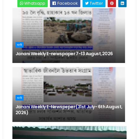
Whatsapp
Facebook
Twitter
জননী
Janani Weekly E-newspaper 7-13 August,2026
জননী
Janani Weekly E-Newspeper (31st July- 6th August,
2026)