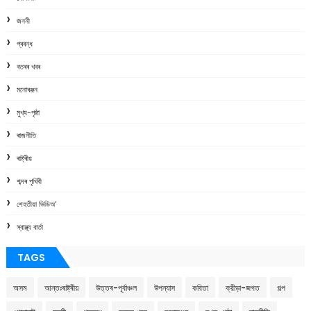
জননী
প্ৰবন্ধ
বতৰৰ খবৰ
মনোৰঞ্জন
মুখ্য-পৃষ্ঠা
ৰাজনীতি
ৰাষ্ট্ৰীয়
শব্দৰ পৃথিবী
শেহতীয়া ভিডিঅ’
স্বাস্থ্য বাৰ্তা
TAGS
অসম
আন্তঃৰাষ্ট্ৰীয়
উত্তৰ-পূৰ্বাঞ্চল
উপন্যাস
কবিতা
ক্রীড়া-জগত
গল্প