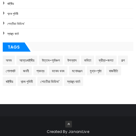
ৰাষ্ট্ৰীয়
শব্দৰ পৃথিবী
শেহতীয়া ভিডিঅ’
স্বাস্থ্য বাৰ্তা
TAGS
অসম
আন্তঃৰাষ্ট্ৰীয়
উত্তৰ-পূৰ্বাঞ্চল
উপন্যাস
কবিতা
ক্রীড়া-জগত
গল্প
গোলাঘাট
জননী
প্ৰবন্ধ
বতৰৰ খবৰ
মনোৰঞ্জন
মুখ্য-পৃষ্ঠা
ৰাজনীতি
ৰাষ্ট্ৰীয়
শব্দৰ পৃথিবী
শেহতীয়া ভিডিঅ’
স্বাস্থ্য বাৰ্তা
Created By
JananiLive