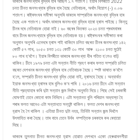
ভাৰতৰ জনসংখ্যাৰ বৃদ্ধিৰ হাৰ আছিল ১.৭ শতাংশ। ইয়াৰ বিপৰীতে 2022
চনত চীনত জনসংখ্যাৰ বৃদ্ধিৰ হাৰ হৈছে নেতিবাচক, অর্থাৎ বিয়োগ (-) ০.০৬
শতাংশ। ৰাষ্ট্ৰসংঘৰ সমীক্ষা অনুসৰি ভাৰতৰ সাম্প্রতিক জনসংখ্যা বৃদ্ধিৰ হাৰ
হৈছে এক শতাংশ। অর্থাৎ ভাৰতৰ জনসংখ্যা বৃদ্ধিৰ হাৰো হ্ৰাস পাইছে। কিন্তু
চীনৰ দৰে নেতিবাচক হোৱা নাই। ৬০ বছৰৰ ভিতৰত ২০২৩ চনত প্ৰথমবাৰৰ
বাবে চীনৰ জনসংখ্যাৰে বৃদ্ধিৰ হাৰ নেতিবাচক হয়। ৰাষ্ট্ৰসংঘৰ সমীক্ষাত কৰা
অনুমান অনুসৰি এনেদৰে হ্ৰাস পাই থাকিলে চলিত বছৰত চীনৰ জনসংখ্যা ১৪২
কোটি ৫৭ লাখ, ২০৫০ চনত ১৩১ কোটি ৩০ লাখ আৰু ২১০০ চনত মুঠেই
৮০ লাখ হ'বগৈ। ইয়াৰ বিপৰীতে ভাৰতৰ জনসংখ্যা ধীৰ গতিত হ'লেও বাঢ়ি
থাকিব। চীনে ১৯৭৯ চনত এটা সন্তান নীতি গ্রহণ কৰাৰ ফলত সম্প্রতি চলিত
বছৰত দেশখনৰ জনসংখ্যা বৃদ্ধিৰ হাৰ নেতিবাচক হৈছে। স্পষ্ট ভাষাত ক'বলৈ
হ'লে, সম্প্রতি চীনত জনসংখ্যা বৃদ্ধি হোৱা নাই, হ্ৰাসহে হৈছে। অন্যাৰ্থত
ইয়াক জনসংখ্যা হ্ৰাসৰ হাৰ বুলিও ক'ব পাৰি । ২০১৬ চনত চীনে এটা সন্তান
নীতি প্রত্যাহাৰ কৰি দুটা সন্তান জন্ম দিবলৈ অনুমতি দিয়ে। পিছে সেই চৰকাৰী
ঘোষণাই তেনে কোনো কাম নিদিলে। এটা সন্তানত বুলি পৰিয়াল অভ্যস্ত হৈ
পৰাৰ ফলত আনেও এটা সন্তানতে সন্তুষ্ট থাকিল। ফলত দেশৰ জনসংখ্যা
হ্রাস হৈ গৈ থাকিল । এতিয়া চীনত দুটা নহয়, তিনিটা সন্তান জন্ম দিবলৈ
উৎসাহিত কৰা হৈছে। তাৰ বাবে তেনে উৰ্বৰ দম্পত্তিক চৰকাৰে কৰ ৰেহায়ো
দিছে।
ভাৰতৰ তুলনাত চীনত জনসংখ্যা হ্রাস হোৱাত দেশখনে একো হেৰুৱাবলগীয়া