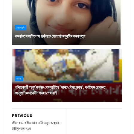
গোলাঘাট
গুজৰাটত সংঘটিত পথ দুৰ্ঘটনাত গোলাঘাটৰ যুৱতীৰ কৰুণ মৃত্যু
অসম
পৰিৱেশকৰ্মী অপূৰ্ব বল্লভ গোস্বামীলৈ "ভাৰত গৌৰৱ সন্মান", কৰ্ণাটকৰ ছেদামত
আনুষ্ঠানিকভাৱে বঁটা গ্ৰহণ গোস্বামী
PREVIOUS
জীৱনৰ ডায়েৰীত আৰু এটা নতুন অধ্যায়~
ছাব্বিশতম খণ্ড