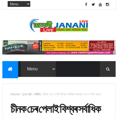
Home
/
মুখ্য-পৃষ্ঠা
/
ৰাষ্ট্ৰীয়
/
চীনক চেৰ পেলাই বিশ্বৰ সৰ্বাধিক জনবহুল দেশ হ'লগৈ ভাৰত
চীনক চেৰ পেলাই বিশ্বৰ সৰ্বাধিক