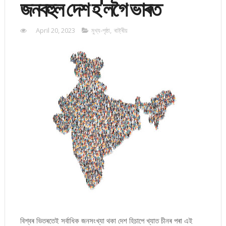
জনবহুল দেশ হ'লগৈ ভাৰত
April 20, 2023
মুখ্য-পৃষ্ঠা
,
ৰাষ্ট্ৰীয়
বিশ্বৰ ভিতৰতেই সৰ্বাধিক জনসংখ্যা থকা দেশ হিচাপে খ্যাত চীনৰ পৰা‌‌ এই