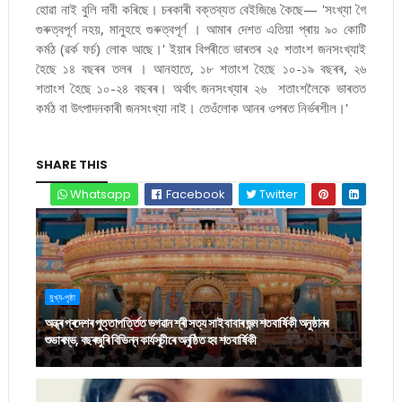
হোৱা নাই বুলি দাবী কৰিছে। চৰকাৰী বক্তব্যত বেইজিঙে কৈছে— 'সংখ্যা গৈ
গুৰুত্বপূৰ্ণ নহয়, মানুহহে গুৰুত্বপূৰ্ণ । আমাৰ দেশত এতিয়া প্ৰায় ৯০ কোটি
কর্মঠ (ৱৰ্ক ফৰ্চ) লোক আছে।' ইয়াৰ বিপৰীতে ভাৰতৰ ২৫ শতাংশ জনসংখ্যাই
হৈছে ১৪ বছৰৰ তলৰ । আনহাতে, ১৮ শতাংশ হৈছে ১০-১৯ বছৰৰ, ২৬
শতাংশ হৈছে ১০-২৪ বছৰৰ। অর্থাৎ জনসংখ্যাৰ ২৬ শতাংশলৈকে ভাৰতত
কর্মঠ বা উৎপাদনকাৰী জনসংখ্যা নাই। তেওঁলোক আনৰ ওপৰত নিৰ্ভৰশীল।'
SHARE THIS
Whatsapp
Facebook
Twitter
মুখ্য-পৃষ্ঠা
অন্ধ্ৰ প্ৰদেশৰ পুত্তাপৰ্ত্তিত ভগৱান শ্ৰী সত্য সাই বাবাৰ জন্ম শতবাৰ্ষিকী অনুষ্ঠানৰ
শুভাৰম্ভ, বছৰজুৰি বিভিন্ন কাৰ্যসূচীৰে অনুষ্ঠিত হব শতবাৰ্ষিকী