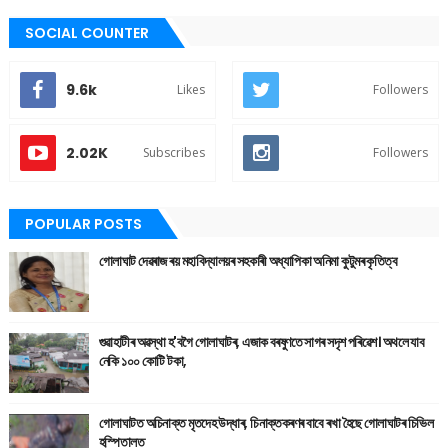
SOCIAL COUNTER
9.6k
Likes
Followers
2.02K
Subscribes
Followers
POPULAR POSTS
গোলাঘাট দেৱৰাজ ৰয় মহাবিদ্যালয়ৰ সহকাৰী অধ্যাপিকা অনিমা কুটুমৰ কৃতিত্ব
গুৱাহাটীৰ অৱস্থা হ'বগৈ গোলাঘাটৰ, এজাক বৰষুণতে সাগৰ সদৃশ পৰিৱেশ। অথলে যাব
নেকি ১০০ কোটি টকা,
গোলাঘাটত অচিনাক্ত মৃতদেহ উদ্ধাৰ, চিনাক্তকৰণৰ বাবে ৰখা হৈছে গোলাঘাটৰ চিভিল
হস্পিতালত