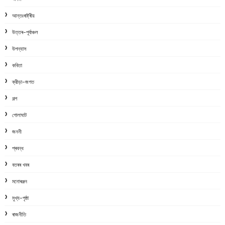
আন্তঃৰাষ্ট্ৰীয়
উত্তৰ-পূৰ্বাঞ্চল
উপন্যাস
কবিতা
ক্রীড়া-জগত
গল্প
গোলাঘাট
জননী
প্ৰবন্ধ
বতৰৰ খবৰ
মনোৰঞ্জন
মুখ্য-পৃষ্ঠা
ৰাজনীতি