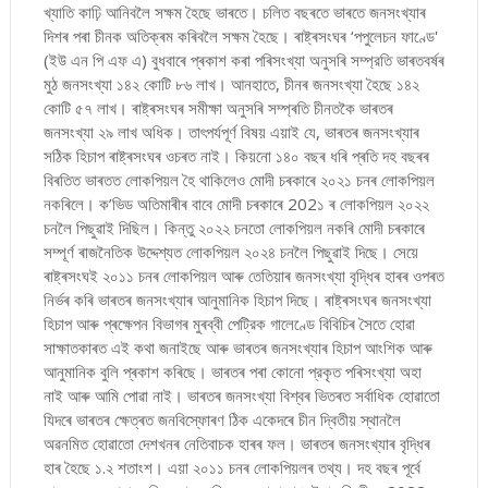
খ্যাতি কাঢ়ি আনিবলৈ সক্ষম হৈছে ভাৰতে। চলিত বছৰতে ভাৰতে জনসংখ্যাৰ
দিশৰ পৰা‌ চীনক অতিক্ৰম কৰিবলৈ সক্ষম হৈছে। ৰাষ্ট্ৰসংঘৰ ‘পপুলেচন ফাণ্ডে'
(ইউ এন পি এফ এ) বুধবাৰে প্ৰকাশ কৰা পৰিসংখ্যা অনুসৰি সম্প্রতি ভাৰতবৰ্ষৰ
মুঠ জনসংখ্যা ১৪২ কোটি ৮৬ লাখ। আনহাতে, চীনৰ জনসংখ্যা হৈছে ১৪২
কোটি ৫৭ লাখ। ৰাষ্ট্ৰসংঘৰ সমীক্ষা অনুসৰি সম্প্ৰতি চীনতকৈ ভাৰতৰ
জনসংখ্যা ২৯ লাখ অধিক। তাৎপর্যপূর্ণ বিষয় এয়াই যে, ভাৰতৰ জনসংখ্যাৰ
সঠিক হিচাপ ৰাষ্ট্ৰসংঘৰ ওচৰত নাই। কিয়নো ১৪০ বছৰ ধৰি প্ৰতি দহ বছৰৰ
বিৰতিত ভাৰতত লোকপিয়ল হৈ থাকিলেও মোদী চৰকাৰে ২০২১ চনৰ লোকপিয়ল
নকৰিলে। ক’ভিড অতিমাৰীৰ বাবে মোদী চৰকাৰে 202১ ৰ লোকপিয়ল ২০২২
চনলৈ পিছুৱাই দিছিল। কিন্তু ২০২২ চনতো লোকপিয়ল নকৰি মোদী চৰকাৰে
সম্পূৰ্ণ ৰাজনৈতিক উদ্দেশ্যত লোকপিয়ল ২০২৪ চনলৈ পিছুৱাই দিছে। সেয়ে
ৰাষ্ট্ৰসংঘই ২০১১ চনৰ লোকপিয়ল আৰু তেতিয়াৰ জনসংখ্যা বৃদ্ধিৰ হাৰৰ ওপৰত
নিৰ্ভৰ কৰি ভাৰতৰ জনসংখ্যাৰ আনুমানিক হিচাপ দিছে। ৰাষ্ট্ৰসংঘৰ জনসংখ্যা
হিচাপ আৰু প্ৰক্ষেপন বিভাগৰ মুৰব্বী পেট্রিক গালেণ্ডে বিবিচিৰ সৈতে হোৱা
সাক্ষাতকাৰত এই কথা জনাইছে আৰু ভাৰতৰ জনসংখ্যাৰ হিচাপ আংশিক আৰু
আনুমানিক বুলি প্ৰকাশ কৰিছে। ভাৰতৰ পৰা কোনো প্রকৃত পৰিসংখ্যা অহা
নাই আৰু আমি পোৱা নাই। ভাৰতৰ জনসংখ্যা বিশ্বৰ ভিতৰত সৰ্বাধিক হোৱাতো
যিদৰে ভাৰতৰ ক্ষেত্ৰত জনবিস্ফোৰণ ঠিক একেদৰে চীন দ্বিতীয় স্থানলৈ
অৱনমিত হোৱাতো দেশখনৰ নেতিবাচক হাৰৰ ফল। ভাৰতৰ জনসংখ্যাৰ বৃদ্ধিৰ
হাৰ হৈছে ১.২ শতাংশ। এয়া ২০১১ চনৰ লোকপিয়লৰ তথ্য। দহ বছৰ পূৰ্বে