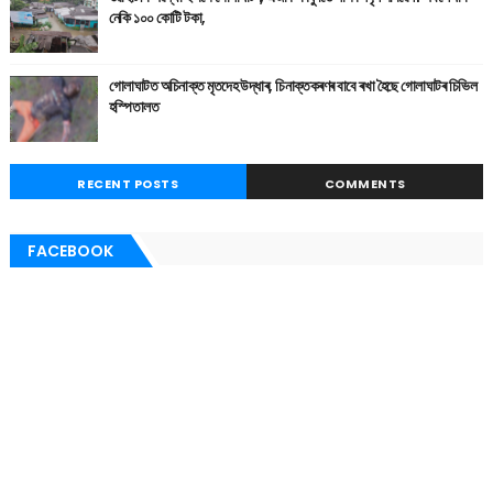
নেকি ১০০ কোটি টকা,
গোলাঘাটত অচিনাক্ত মৃতদেহ উদ্ধাৰ, চিনাক্তকৰণৰ বাবে ৰখা হৈছে গোলাঘাটৰ চিভিল
হস্পিতালত
RECENT POSTS
COMMENTS
FACEBOOK