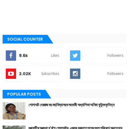
SOCIAL COUNTER
9.6k
Likes
Followers
2.02K
Subscribes
Followers
POPULAR POSTS
গোলাঘাট দেৱৰাজ ৰয় মহাবিদ্যালয়ৰ সহকাৰী অধ্যাপিকা অনিমা কুটুমৰ কৃতিত্ব
গুৱাহাটীৰ অৱস্থা হ'বগৈ গোলাঘাটৰ, এজাক বৰষুণতে সাগৰ সদৃশ পৰিৱেশ। অথলে যাব