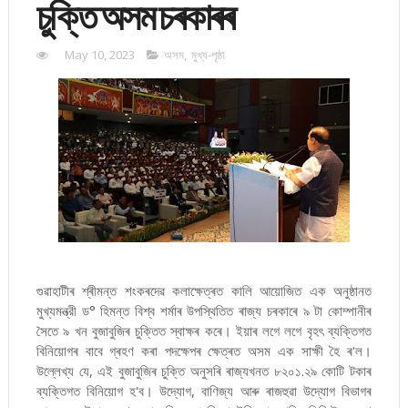
চুক্তি অসম চৰকাৰৰ
May 10, 2023
অসম
,
মুখ্য-পৃষ্ঠা
গুৱাহাটীৰ শ্ৰীমন্ত শংকৰদেৱ কলাক্ষেত্ৰত কালি আয়োজিত এক অনুষ্ঠানত
মুখ্যমন্ত্রী ড° হিমন্ত বিশ্ব শৰ্মাৰ উপস্থিতিত ৰাজ্য চৰকাৰে ৯ টা কোম্পানীৰ
সৈতে ৯ খন বুজাবুজিৰ চুক্তিত স্বাক্ষৰ কৰে। ইয়াৰ লগে লগে বৃহৎ ব্যক্তিগত
বিনিয়োগৰ বাবে গ্ৰহণ কৰা পদক্ষেপৰ ক্ষেত্ৰত অসম এক সাক্ষী হৈ ৰ'ল।
উল্লেখ্য যে, এই বুজাবুজিৰ চুক্তি অনুসৰি ৰাজ্যখনত ৮২০১.২৯ কোটি টকাৰ
ব্যক্তিগত বিনিয়োগ হ'ব। উদ্যোগ, বাণিজ্য আৰু ৰাজহুৱা উদ্যোগ বিভাগৰ