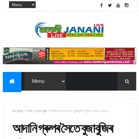
Home
/
অসম
/
মুখ্য-পৃষ্ঠা
/
আদানি গ্ৰুপৰ সৈতে বুজাবুজিৰ চুক্তি অসম চৰকাৰৰ
আদানি গ্ৰুপৰ সৈতে বুজাবুজিৰ