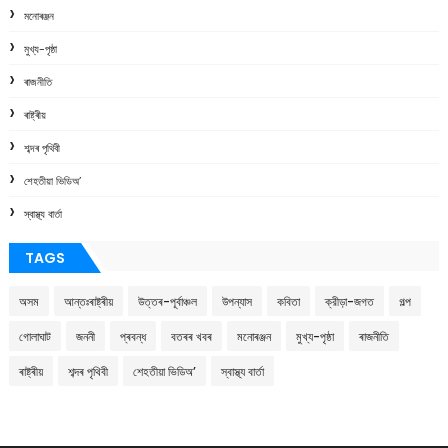
মনোৰঞ্জন
মুখ্য-পৃষ্ঠা
ৰাজনীতি
ৰাষ্ট্ৰীয়
শব্দৰ পৃথিবী
শেহতীয়া ভিডিঅ’
স্বাস্থ্য বাৰ্তা
TAGS
অসম
আন্তঃৰাষ্ট্ৰীয়
উত্তৰ-পূৰ্বাঞ্চল
উপন্যাস
কবিতা
ক্রীড়া-জগত
গল্প
গোলাঘাট
জননী
প্ৰবন্ধ
বতৰৰ খবৰ
মনোৰঞ্জন
মুখ্য-পৃষ্ঠা
ৰাজনীতি
ৰাষ্ট্ৰীয়
শব্দৰ পৃথিবী
শেহতীয়া ভিডিঅ’
স্বাস্থ্য বাৰ্তা