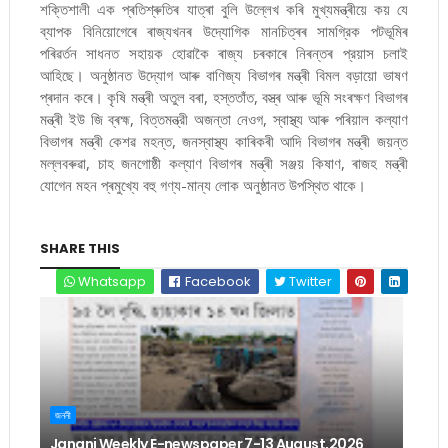
শক্তিশালী এক প্ৰতিশ্ৰুতিৰ যাত্ৰা বুলি উল্লেখ কৰি মুখ্যমন্ত্ৰীয়ে কয় যে
ব্যাপক বিনিয়োগেৰে ৰাজ্যখনৰ উদ্যোগিক মানচিত্ৰৰ সামগ্রিক পটভূমিৰ
পৰিৱৰ্তন সাধনত সহায়ক হোৱাকৈ ৰাজ্য চৰকাৰে নিৰন্তৰ প্রয়াস চলাই
আহিছে। অনুষ্ঠানত উদ্যোগ আৰু বাণিজ্য বিভাগৰ মন্ত্ৰী বিমল বড়ায়ো ভাষণ
প্ৰদান কৰে। কৃষি মন্ত্ৰী অতুল বৰা, হস্ততাঁত, বস্ত্ৰ আৰু ভূমি সংৰক্ষণ বিভাগৰ
মন্ত্ৰী ইউ জি ব্ৰহ্ম, বিত্তমন্ত্রী অজন্তা নেওগ, স্বাস্থ্য আৰু পৰিয়াল কল্যাণ
বিভাগৰ মন্ত্ৰী কেশৱ মহন্ত, জনস্বাস্থ্য কাৰিকৰী আদি বিভাগৰ মন্ত্ৰী জয়ন্ত
মল্লবৰুৱা, চাহ জনগোষ্ঠী কল্যাণ বিভাগৰ মন্ত্ৰী সঞ্জয় কিষাণ, ৰাজহ মন্ত্ৰী
যোগেন মহন প্ৰমুখ্যে বহু গণ্য-মান্য লোক অনুষ্ঠানত উপস্থিত থাকে।
SHARE THIS
Whatsapp
Facebook
Twitter
জননী
Janani Weekly E-newspaper 7-13 August,2026