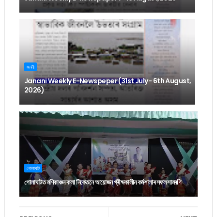
জননী
Janani Weekly E-Newspeper (31st July- 6th August,
2026)
গোলাঘাট
গোলাঘাটত মণিকাঞ্চন কলা নিকেতনে আয়োজন গ্ৰীষ্মকালীন কৰ্মশালাৰ সফল সামৰণি