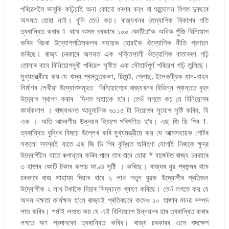
পৰিৱেশলৈ ভাবুকি কঢ়িয়াই অনা কোনো ধৰণৰ বন্ধ বা আন্দোলন বিগত দুবছৰে
অসমত হোৱা নাই। বুলি তেওঁ কয়। ৰাজ্যখনৰ ঔদ্যোগিক বিকাশৰ গতি
ত্বৰান্বিত কৰাৰ 1 বাবে অসম চৰকাৰে ১০০ কোটিতকৈ অধিক পুঁজি বিনিয়োগ
কৰিব বিচৰা উদ্যোগপতিসকলৰ সহায়ক হোৱাকৈ ঔদ্যোগিক নীতি প্রণয়ন
কৰিছে। ৰাজ্য চৰকাৰে অসমত এক শক্তিশালী ঔদ্যোগিক বাতাবৰণ গঢ়ি
তোলাৰ বাবে বিনিয়োগমুখী পৰিৱেশ সৃষ্টিত এক সৌহার্দপূর্ণ পৰিৱেশ গঢ়ি তুলিছে।
মুখ্যমন্ত্ৰীয়ে কয় যে খাদ্য প্ৰস্তুতকৰণ, চিমেন্ট, গ্লোছ, ইলেকট্রিক যান-বাহন
নিৰ্মাণৰ লেখীয়া উদ্যোগসমূহত বিনিয়োগেৰে ৰাজ্যখনৰ বিভিন্ন প্ৰান্তত বৃহৎ
উদ্যোগ স্থাপন কৰাৰ দিশত সহায়ক হ'ব। তেওঁ লগতে কয় যে বিনিয়োগৰ
কার্যকলাপ । ৰাজ্যখনত আনুমানিক ৬১১৫ টা নিয়োগৰ সুযোগ সৃষ্টি কৰিব, যি
এক । অতি আদৰণীয় উন্নয়ন হিচাপে পৰিগণিত হ'ব। এছ জি ডি পিৰ 1.
ত্বৰান্বিত বুদ্ধিৰ বিষয়ে উল্লেখ কৰি মুখ্যমন্ত্রীয়ে কয় যে আত্মসহায়ক গোটৰ
সকলো সদস্যই যাতে এছ জি ডি পিৰ বৃদ্ধিত অৰিহণা যোগাই নিজকে ক্ষুদ্র
উদ্যোগীলৈ যাতে ৰূপান্তৰ কৰিব পাৰে তাৰ বাবে যোৱা * বাজেটত ৰাজ্য চৰকাৰে
৩ হাজাৰ কোটি টকাৰ কপাচ ফাণ্ড সৃষ্টি । কৰিছে। ৰাজ্যৰ যুৱ প্ৰজন্মৰ বাবে
চৰকাৰে ৰাজ সাহায্য দিয়াৰ বাবে ২ লাখ নতুন যুৱক উদ্যোগীৰ প্ৰতিজন
উদ্যোগীক ২ লাখ টকাকৈ দিয়াৰ সিদ্ধান্ত গ্ৰহণ কৰিছে। তেওঁ লগতে কয় যে
অসম দক্ষতা কাৰ্যক্ষম হ'লে ৰাজ্যই প্ৰতিবছৰে কমেও ১০ হাজাৰ মানৱ সম্পদ
লাভ কৰিব। শৰ্মাই লগতে কয় যে এই বিনিয়োগে উন্নয়নৰ হাৰ ত্বৰান্বিত কৰাৰ
লগতে ঋণ প্রদানকো ত্বৰান্বিত কৰিব। ৰাজ্য চৰকাৰৰ এনে পদক্ষেপ