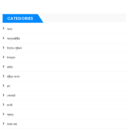
CATEGORIES
অসম
আন্তঃৰাষ্ট্ৰীয়
উত্তৰ-পূৰ্বাঞ্চল
উপন্যাস
কবিতা
ক্রীড়া-জগত
গল্প
গোলাঘাট
জননী
প্ৰবন্ধ
বতৰৰ খবৰ