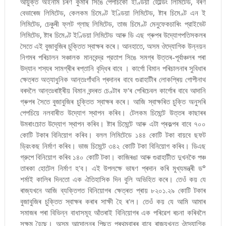
আয়ুক্ত অইনাম চৰণ কুমাৰ সিঙে পেপচিকো ইণ্ডিয়া হোল্ডিং লিমিটেড, বৰণ
বেভাৰেজ লিমিটেড, কেলকম চিমেণ্ট ইণ্ডিয়া লিমিটেড, ষ্টাৰ চিমেণ্ট এন ই
লিমিটেড, চেঞ্চুৰী ফ্লট গ্লাছ লিমিটেড, তাজ চিমেণ্ট মেনুফেকচাৰিং প্রাইভেট
লিমিটেড, ষ্টাৰ চিমেণ্ট ইণ্ডিয়া লিমিটেড আৰু ডি এছ গ্ৰুপৰ উদ্যোগপতিসকলৰ
সৈতে এই বুজাবুজিৰ চুক্তিত স্বাক্ষৰ কৰে। আনহাতে, অসম ঔদ্যোগিক উন্নয়ন
নিগমৰ পৰিচালন সঞ্চালক মানবেন্দ্র প্রতাপ সিঙে সমগ্ৰ উত্তৰ-পূৰ্বাঞ্চলৰ পৰা
উদ্যান শস্যৰ সামগ্ৰীৰ ৰপ্তানি বৃদ্ধিৰ বাবে । কার্গো বিমান পৰিচালনাৰ সুবিধাৰ
ক্ষেত্ৰত অত্যাধুনিক আন্তঃগাঁথনি প্ৰদানৰ বাবে গুৱাহাটীৰ লোকপ্ৰিয় গোপীনাথ
বৰদলৈ আন্তঃৰাষ্ট্ৰীয় বিমান বন্দৰত চেণ্টাৰ ফ'ৰ পেৰিচেবল কার্গোৰ বাবে আদানি
গ্ৰুপৰ সৈতে বুজাবুজিৰ চুক্তিত স্বাক্ষৰ কৰে। আজি স্বাক্ষৰিত চুক্তি অনুসৰি
পেপচিয়ে নলবাৰীত উদ্যোগ স্থাপন কৰিব। টেলকম চিমেন্টে উত্তৰ কাছাৰৰ
উমৰাংচোত উদ্যোগ স্থাপন কৰিব। ষ্টাৰ চিমেন্টে আৰু এটা প্ৰকল্পৰ বাবে ৭০০
কোটি টকাৰ বিনিয়োগ কৰিব। বলল লিমিটেডে ১৪৪ কোটি টকা বায়বে ছফট
ড্রিংকছ নির্মাণ কৰিব। ভাজ চিমেন্টে ৩৪২ কোটি টকা বিনিয়োগ কৰিব। ডিএছ
গ্রুপে বিনিয়োগ কৰিব ১৪০ কোটি টকা। কাজিৰঙা আৰু গুৱাহাটীত দুখনকৈ পঞ্চ
তাৰকা হোটেল নির্মাণ হ'ব। এই উপলক্ষে ভাষণ প্ৰদান কৰি মুখ্যমন্ত্ৰী ড°
শৰ্মাই কালিৰ দিনতো এক ঐতিহাসিক দিন বুলি অভিহিত কৰে। তেওঁ কয় যে
ৰাজ্যখনে আজি ব্যক্তিগত বিনিয়োগৰ ক্ষেত্ৰত প্ৰায় ৮২০১.২৯ কোটি টকাৰ
বুজাবুজিৰ চুক্তিত স্বাক্ষৰ কৰাৰ সাক্ষী হৈ ৰ'ল। তেওঁ কয় যে আমি আমাৰ
সমাজৰ পৰা বিভিন্ন বাধাসমূহ আঁতৰাই বিনিয়োগৰ এক পৰিৱেশ ৰচনা কৰিবলৈ
সক্ষম হৈছে। অসম আন্দোলনৰ পিছত প্ৰথমবাৰৰ বাবে ৰাজ্যখনত ঔদ্যোগিক