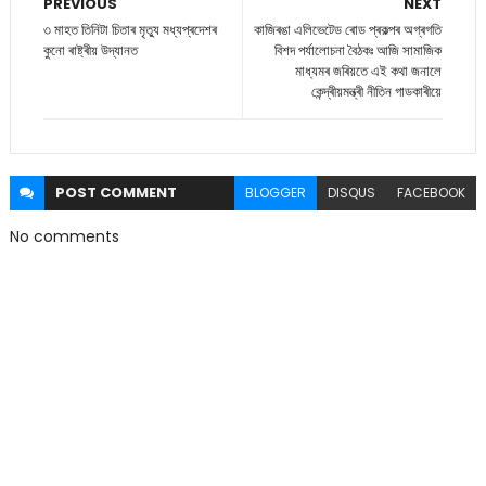
PREVIOUS
NEXT
৩ মাহত তিনিটা চিতাৰ মৃত্যু মধ্যপ্ৰদেশৰ
কাজিৰঙা এলিভেটেড ৰোড প্ৰকল্পৰ অগ্ৰগতি
কুনো ৰাষ্ট্ৰীয় উদ্যানত
বিশদ পৰ্যালোচনা বৈঠকঃ আজি সামাজিক
মাধ্যমৰ জৰিয়তে এই কথা জনালে
কেন্দ্ৰীয়মন্ত্ৰী নীতিন গাডকাৰীয়ে
POST
COMMENT
BLOGGER
DISQUS
FACEBOOK
No comments