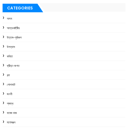
CATEGORIES
অসম
আন্তঃৰাষ্ট্ৰীয়
উত্তৰ-পূৰ্বাঞ্চল
উপন্যাস
কবিতা
ক্রীড়া-জগত
গল্প
গোলাঘাট
জননী
প্ৰবন্ধ
বতৰৰ খবৰ
মনোৰঞ্জন