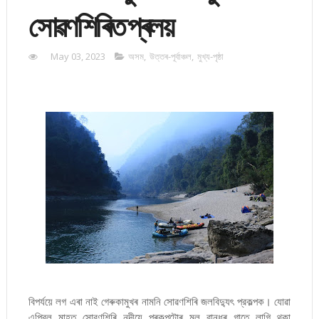
সোৱণশিৰিত প্ৰলয়
May 03, 2023
অসম
,
উত্তৰ-পূৰ্বাঞ্চল
,
মুখ্য-পৃষ্ঠা
বিপৰ্যয়ে লগ এৰা নাই গেৰুকামুখৰ নামনি সোৱণশিৰি জলবিদ্যুৎ প্রকল্পক। যোৱা
এপ্রিল মাহত সোৱণশিৰি নদীয়ে প্ৰকল্পটোৰ মূল বান্ধৰ গাতে লাগি থকা