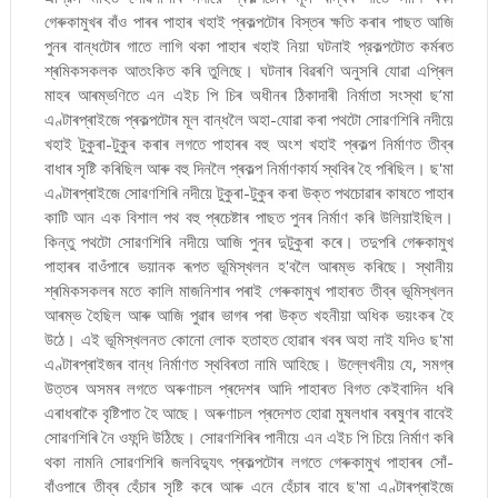
গেৰুকামুখৰ বাঁও পাৰৰ পাহাৰ খহাই প্ৰকল্পটোৰ বিস্তৰ ক্ষতি কৰাৰ পাছত আজি
পুনৰ বান্ধটোৰ গাতে লাগি থকা পাহাৰ খহাই নিয়া ঘটনাই প্রকল্পটোত কৰ্মৰত
শ্ৰমিকসকলক আতংকিত কৰি তুলিছে। ঘটনাৰ বিৱৰণি অনুসৰি যোৱা এপ্ৰিল
মাহৰ আৰম্ভণিতে এন এইচ পি চিৰ অধীনৰ ঠিকাদাৰী নির্মাতা সংস্থা ছ’মা
এণ্টাৰপ্ৰাইজে প্ৰকল্পটোৰ মূল বান্ধলৈ অহা-যোৱা কৰা পথটো সোৱণশিৰি নদীয়ে
খহাই টুকুৰা-টুকুৰ কৰাৰ লগতে পাহাৰৰ বহু অংশ খহাই প্ৰকল্প নিৰ্মাণত তীব্ৰ
বাধাৰ সৃষ্টি কৰিছিল আৰু বহু দিনলৈ প্ৰকল্প নিৰ্মাণকাৰ্য স্থবিৰ হৈ পৰিছিল। ছ'মা
এণ্টাৰপ্ৰাইজে সোৱণশিৰি নদীয়ে টুকুৰা-টুকুৰ কৰা উক্ত পথচোৱাৰ কাষতে পাহাৰ
কাটি আন এক বিশাল পথ বহু প্ৰচেষ্টাৰ পাছত পুনৰ নিৰ্মাণ কৰি উলিয়াইছিল।
কিন্তু পথটো সোৱণশিৰি নদীয়ে আজি পুনৰ দুটুকুৰা কৰে। তদুপৰি গেৰুকামুখ
পাহাৰৰ বাওঁপাৰে ভয়ানক ৰূপত ভূমিস্খলন হ'বলৈ আৰম্ভ কৰিছে। স্থানীয়
শ্ৰমিকসকলৰ মতে কালি মাজনিশাৰ পৰাই গেৰুকামুখ পাহাৰত তীব্ৰ ভূমিস্খলন
আৰম্ভ হৈছিল আৰু আজি পুৱাৰ ভাগৰ পৰা উক্ত খহনীয়া অধিক ভয়ংকৰ হৈ
উঠে। এই ভূমিস্খলনত কোনো লোক হতাহত হোৱাৰ খবৰ অহা নাই যদিও ছ'মা
এণ্টাৰপ্ৰাইজৰ বান্ধ নিৰ্মাণত স্থবিৰতা নামি আহিছে। উল্লেখনীয় যে, সমগ্ৰ
উত্তৰ অসমৰ লগতে অৰুণাচল প্ৰদেশৰ আদি পাহাৰত বিগত কেইবাদিন ধৰি
এৰাধৰাকৈ বৃষ্টিপাত হৈ আছে। অৰুণাচল প্ৰদেশত হোৱা মুষলধাৰ বৰষুণৰ বাবেই
সোৱণশিৰি নৈ ওফন্দি উঠিছে। সোৱণশিৰিৰ পানীয়ে এন এইচ পি চিয়ে নিৰ্মাণ কৰি
থকা নামনি সোৱণশিৰি জলবিদ্যুৎ প্ৰকল্পটোৰ লগতে গেৰুকামুখ পাহাৰৰ সোঁ-
বাঁওপাৰে তীব্ৰ হেঁচাৰ সৃষ্টি কৰে আৰু এনে হেঁচাৰ বাবে ছ'মা এণ্টাৰপ্ৰাইজে