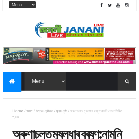
Home
/
অসম
/
উত্তৰ-পূৰ্বাঞ্চল
/
মুখ্য-পৃষ্ঠা
/
অৰুণাচলত মুষলধাৰ বৰষুণ:নামনি সোৱণশিৰিত
প্ৰলয়
অৰুণাচলত মুষলধাৰ বৰষুণ:নামনি