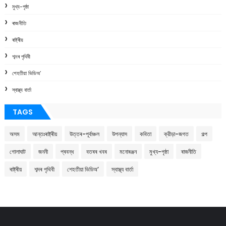
মুখ্য-পৃষ্ঠা
ৰাজনীতি
ৰাষ্ট্ৰীয়
শব্দৰ পৃথিবী
শেহতীয়া ভিডিঅ’
স্বাস্থ্য বাৰ্তা
TAGS
অসম
আন্তঃৰাষ্ট্ৰীয়
উত্তৰ-পূৰ্বাঞ্চল
উপন্যাস
কবিতা
ক্রীড়া-জগত
গল্প
গোলাঘাট
জননী
প্ৰবন্ধ
বতৰৰ খবৰ
মনোৰঞ্জন
মুখ্য-পৃষ্ঠা
ৰাজনীতি
ৰাষ্ট্ৰীয়
শব্দৰ পৃথিবী
শেহতীয়া ভিডিঅ’
স্বাস্থ্য বাৰ্তা