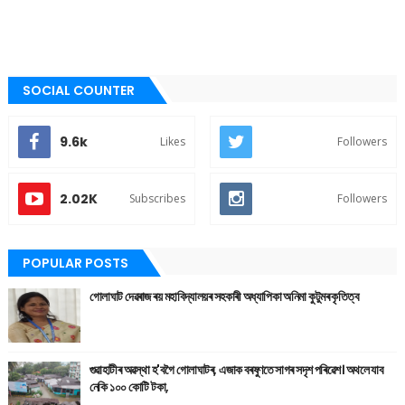
SOCIAL COUNTER
9.6k
Likes
Followers
2.02K
Subscribes
Followers
POPULAR POSTS
গোলাঘাট দেৱৰাজ ৰয় মহাবিদ্যালয়ৰ সহকাৰী অধ্যাপিকা অনিমা কুটুমৰ কৃতিত্ব
গুৱাহাটীৰ অৱস্থা হ'বগৈ গোলাঘাটৰ, এজাক বৰষুণতে সাগৰ সদৃশ পৰিৱেশ। অথলে যাব
নেকি ১০০ কোটি টকা,