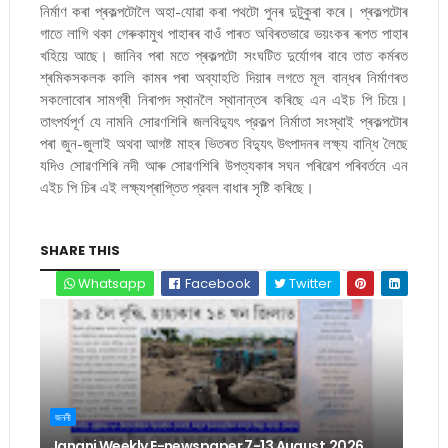
নিৰ্মাণ কৰা প্ৰকল্পটোলৈ অহা-যোৱা কৰা পথটো পুনৰ দুটুকুৰা কৰে। প্ৰকল্পটোৰ
গাতে লাগি থকা গেৰুকামুখ পাহাৰৰ বাওঁ পাৰত অবিৰতভাৱে ভয়ংকৰ ৰূপত পাহাৰ
খহিয়ে আছে। জানিব পৰা মতে প্ৰকল্পটো সংঘটিত দুৰ্যোগৰ বাবে তাত কৰ্মৰত
শ্ৰমিকসকলক কালি কামৰ পৰা অব্যাহতি দিয়াৰ লগতে মূল বান্ধৰ নিৰ্মাণৰত
সকলোবোৰ সামগ্ৰী নিৰাপদ স্থানলৈ স্থানান্তৰ কৰিছে এন এইচ পি চিয়ে।
তাৎপর্যপূর্ণ যে নামনি সোৱণশিৰি জলবিদ্যুৎ প্রকল্প নির্মাতা সংস্থাই প্ৰকল্পটোৰ
পৰা জুন-জুলাই অথবা আগষ্ট মাহৰ ভিতৰত বিদ্যুৎ উৎপাদনৰ লক্ষ্য বান্ধি লৈছে
যদিও সোৱণশিৰি নদী আৰু সোৱণশিৰি উপত্যকাৰ সঘন পৰিৱেশ পৰিবৰ্তনে এন
এইচ পি চিৰ এই লক্ষ্যপ্ৰাপ্তিত প্রবল বাধাৰ সৃষ্টি কৰিছে।
SHARE THIS
Whatsapp
Facebook
Twitter
জননী
Janani Weekly E-newspaper 7-13 August,2026