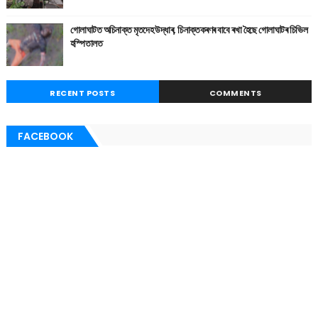
গোলাঘাটত অচিনাক্ত মৃতদেহ উদ্ধাৰ, চিনাক্তকৰণৰ বাবে ৰখা হৈছে গোলাঘাটৰ চিভিল
হস্পিতালত
RECENT POSTS
COMMENTS
FACEBOOK