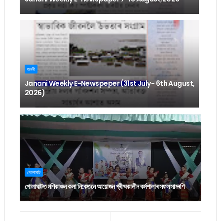
জননী
Janani Weekly E-Newspeper (31st July- 6th August,
2026)
গোলাঘাট
গোলাঘাটত মণিকাঞ্চন কলা নিকেতনে আয়োজন গ্ৰীষ্মকালীন কৰ্মশালাৰ সফল সামৰণি