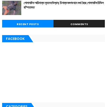
গোলাঘাটত অচিনাক্ত মৃতদেহ উদ্ধাৰ, চিনাক্তকৰণৰ বাবে ৰখা হৈছে গোলাঘাটৰ চিভিল
হস্পিতালত
RECENT POSTS
COMMENTS
FACEBOOK
CATEGORIES