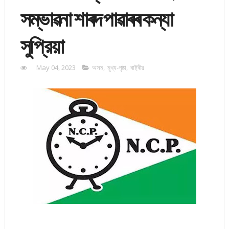
সম্ভাৱনা শাৰদ পাৱাৰৰ কন্যা
সুপ্রিয়া
May 04, 2023
অসম
,
মুখ্য-পৃষ্ঠা
,
ৰাষ্ট্ৰীয়