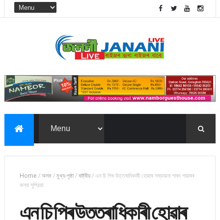
Home
/
অসম
/
মুখ্য-পৃষ্ঠা
/
ৰাষ্ট্ৰীয়
/
এন চি পিৰ উত্তৰাধিকাৰী হোৱাৰ সম্ভাৱনা শাৰদ পাৱাৰৰ
কন্যা সুপ্রিয়া
এন চি পিৰ উত্তৰাধিকাৰী হোৱাৰ