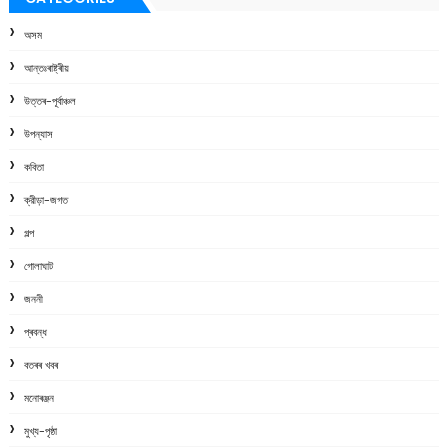
অসম
আন্তঃৰাষ্ট্ৰীয়
উত্তৰ-পূৰ্বাঞ্চল
উপন্যাস
কবিতা
ক্রীড়া-জগত
গল্প
গোলাঘাট
জননী
প্ৰবন্ধ
বতৰৰ খবৰ
মনোৰঞ্জন
মুখ্য-পৃষ্ঠা