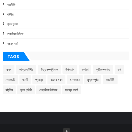
ৰাজনীতি
ৰাষ্ট্ৰীয়
শব্দৰ পৃথিবী
শেহতীয়া ভিডিঅ’
স্বাস্থ্য বাৰ্তা
TAGS
অসম
আন্তঃৰাষ্ট্ৰীয়
উত্তৰ-পূৰ্বাঞ্চল
উপন্যাস
কবিতা
ক্রীড়া-জগত
গল্প
গোলাঘাট
জননী
প্ৰবন্ধ
বতৰৰ খবৰ
মনোৰঞ্জন
মুখ্য-পৃষ্ঠা
ৰাজনীতি
ৰাষ্ট্ৰীয়
শব্দৰ পৃথিবী
শেহতীয়া ভিডিঅ’
স্বাস্থ্য বাৰ্তা