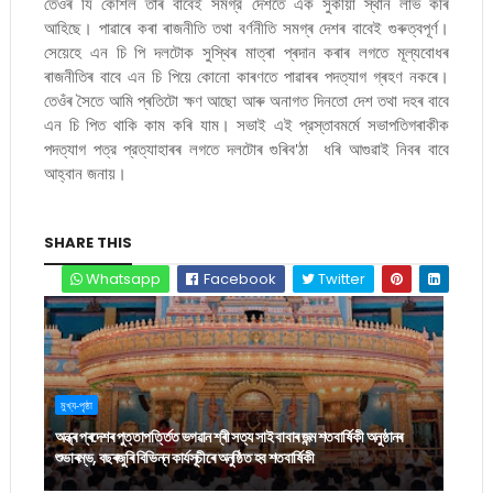
তেওঁৰ যি কৌশল তাৰ বাবেই সমগ্র দেশতে এক সুকীয়া স্থান লাভ কৰি
আহিছে। পাৱাৰে কৰা ৰাজনীতি তথা বর্ণনীতি সমগ্ৰ দেশৰ বাবেই গুৰুত্বপূর্ণ।
সেয়েহে এন চি পি দলটোক সুস্থিৰ মাত্ৰা প্ৰদান কৰাৰ লগতে মূল্যবোধৰ
ৰাজনীতিৰ বাবে এন চি পিয়ে কোনো কাৰণতে পাৱাৰৰ পদত্যাগ গ্ৰহণ নকৰে।
তেওঁৰ সৈতে আমি প্ৰতিটো ক্ষণ আছো আৰু অনাগত দিনতো দেশ তথা দহৰ বাবে
এন চি পিত থাকি কাম কৰি যাম। সভাই এই প্রস্তাবমর্মে সভাপতিগৰাকীক
পদত্যাগ পত্র প্রত্যাহাৰৰ লগতে দলটোৰ গুৰিব'ঠা ধৰি আগুৱাই নিবৰ বাবে
আহ্বান জনায়।
SHARE THIS
Whatsapp
Facebook
Twitter
মুখ্য-পৃষ্ঠা
অন্ধ্ৰ প্ৰদেশৰ পুত্তাপৰ্ত্তিত ভগৱান শ্ৰী সত্য সাই বাবাৰ জন্ম শতবাৰ্ষিকী অনুষ্ঠানৰ
শুভাৰম্ভ, বছৰজুৰি বিভিন্ন কাৰ্যসূচীৰে অনুষ্ঠিত হব শতবাৰ্ষিকী