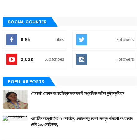
SOCIAL COUNTER
9.6k
Likes
Followers
2.02K
Subscribes
Followers
POPULAR POSTS
গোলাঘাট দেৱৰাজ ৰয় মহাবিদ্যালয়ৰ সহকাৰী অধ্যাপিকা অনিমা কুটুমৰ কৃতিত্ব
গুৱাহাটীৰ অৱস্থা হ'বগৈ গোলাঘাটৰ, এজাক বৰষুণতে সাগৰ সদৃশ পৰিৱেশ। অথলে যাব
নেকি ১০০ কোটি টকা,