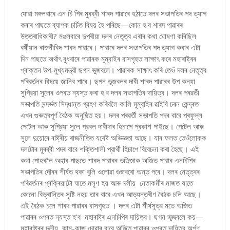
যোৱা মঙ্গলবাৰে এন চি পিৰ মুৰব্বী শাৰদ পাৱাৰে হঠাতে দলৰ সভাপতিৰ পদ ত্যাগ
কৰাৰ পাছতে ব্যাপক চৰ্চিত বিষয় হৈ পৰিছে—কোন হ'ব শাৰদ পাৱাৰৰ
উত্তৰাধিকাৰী? মঙলবাৰে দুপৰীয়া দলৰ নেতৃত্ব এৰাৰ কথা ঘোষণা কৰিছিল
বর্ষীয়ান ৰাজনীবিদ শাৰদ পাৱাৰে। পাৱাৰে দলৰ সভাপতিৰ পদ ত্যাগ কৰাৰ এটা
দিন পাছতে অর্থাৎ বুধবাৰে পাৱাৰক মুম্বাইৰ বাসগৃহত সাক্ষাৎ কৰে মহাৰাষ্ট্ৰৰ
প্ৰাক্তন উপ-মুখ্যমন্ত্রী ছগন ভুজবলে। পাৱাৰক সাক্ষাৎ কৰি তেওঁ দলৰ নেতৃত্ব
পৰিৱৰ্তনৰ বিষয়ে জানিব পাৰে। ছগন ভূজবলৰ দাবী শাৰদ পাৱাৰৰ উপ কন্যা
সুপ্রিয়া সুলেৰ ওপৰত ন্যস্ত কৰা হ'ব দলৰ সভাপতিৰ দায়িত্ব। দলৰ পৰৱৰ্তী
সভাপতি সন্দৰ্ভত সিদ্ধান্ত গ্রহণ কৰিবলৈ কালি মুম্বাইৰ ৱাইবি চৰন কেন্দ্ৰত
এখন গুৰুত্বপূর্ণ বৈঠক অনুষ্ঠিত হয়। দলৰ পৰৱৰ্তী সভাপতি পদৰ বাবে প্ৰফুল্ল
পেটেল আৰু সুপ্রিয়া সুলে প্রবল দাবীদাৰ হিচাপে প্ৰকাশ পাইছে। পেটেল আৰু
সুলে দুয়োৰে ৰাষ্ট্ৰীয় ৰাজনীতিত যথেষ্ট অভিজ্ঞতা আছে। যাৰ ফলত তেওঁলোকক
দলটোৰ মুৰব্বী পদৰ বাবে শক্তিশালী প্রার্থী হিচাপে বিবেচনা কৰা হৈছে। এই
কথা পোহৰলৈ অহাৰ পাছতে শাৰদ পাৱাৰৰ ভতিজাক অজিত পাৱাৰ এনচিপিৰ
সভাপতিৰ দৌৰৰ শীৰ্ষত থকা বুলি ওলোৱা গুজবৰো অন্ত পৰে। দলৰ নেতৃত্বৰ
পৰিৱৰ্তনৰ প্ৰক্ৰিয়াটো যাতে মসৃণ হয় আৰু দলীয় নেতাকর্মীৰ মাজত যাতে
কোনো বিভ্ৰান্তিৰ সৃষ্টি নহয় তাৰ বাবে এখন আভ্যন্তৰীণ বৈঠক চলি আছে।
এই বৈঠক চলে শাৰদ পাৱাৰৰ বাসগৃহত । দলৰ এটা শীৰ্ষসূত্র মতে অজিত
পাৱাৰৰ ওপৰত ন্যস্ত হ'ব মহাৰাষ্ট্ৰ এনচিপিৰ দায়িত্ব। ছগন ভূজবলে কয়—
মহাৰাষ্ট্ৰৰ দলীয় কাম-কাজ চোৱাৰ বাবে অজিত পাৱাৰৰ ওপৰত দায়িত্ব অর্পণ