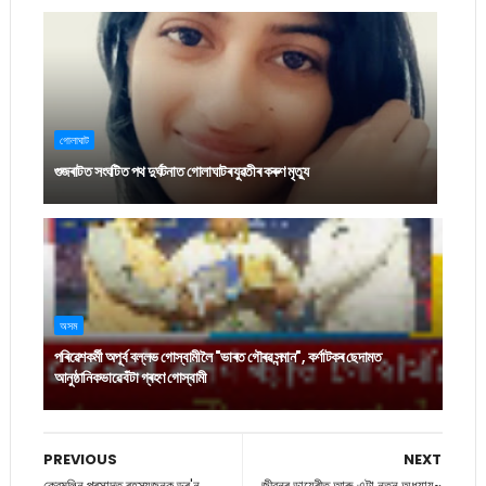
গোলাঘাট
গুজৰাটত সংঘটিত পথ দুৰ্ঘটনাত গোলাঘাটৰ যুৱতীৰ কৰুণ মৃত্যু
অসম
পৰিৱেশকৰ্মী অপূৰ্ব বল্লভ গোস্বামীলৈ "ভাৰত গৌৰৱ সন্মান", কৰ্ণাটকৰ ছেদামত
আনুষ্ঠানিকভাৱে বঁটা গ্ৰহণ গোস্বামী
PREVIOUS
NEXT
ক্রেমলিন প্ৰসাদত ৰহস্যজনক ড্ৰ'ন
জীৱনৰ ডায়েৰীত আৰু এটা নতুন অধ্যায়~