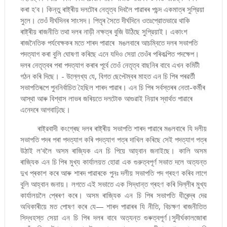
কৰা হ'ব। কিন্তু ৰাষ্ট্ৰীয় দলটোৰ নেতৃত্ব দিবলৈ পাৱাৰৰ পচন্দ একমাত্ৰ সুপ্রিয়া
সুলে। তেওঁ দীর্ঘদিনৰ সাংসদ। পিতৃৰ সৈতে দীর্ঘদিনে ওতঃপ্রোতভাৱে থাকি
ৰাষ্ট্ৰীয় ৰাজনীতি তথা দলৰ নাড়ী নক্ষত্ৰ বুজি উঠিছে সুপ্রিয়াই। একাংশ
ৰাজনৈতিক পর্যবেক্ষকৰ মতে শাৰদ পাৱাৰে মঙলবাৰে আচম্বিতে দলৰ সভাপতি
পদত্যাগ কৰা বুলি ঘোষণা কৰিছে এনে যদিও সেয়া তেওঁৰ পৰিকল্পিত পদক্ষেপ।
দলৰ নেতৃত্বৰ পৰা পদত্যাগ কৰাৰ পূৰ্বে তেওঁ নেতৃত্ব বাছনিৰ বাবে এখন কমিটী
গঠন কৰি দিছে। - উল্লেখ্য যে, বিগত ছেপ্টেম্বৰ মাহত এন চি পিৰ পৰৱর্তী
সভাপতিৰূপে পুননির্বাচিত হৈছিল শাৰদ পাৱাৰ। এন চি পিৰ সৰ্বস্তৰৰ নেতা-কৰ্মীৰ
আস্থা আৰু বিশ্বাস লাভৰ জৰিয়তে দলটোক আগুৱাই নিয়াৰ স্বাৰ্থত পাৱাৰে
এনেদৰে আগবাঢ়িছে।
ৰাষ্ট্রবাদী কংগ্ৰেছ দলৰ ৰাষ্ট্ৰীয় সভাপতি শাৰদ পাৱাৰে মঙলবাৰে যি দলীয়
সভাপতি পদৰ পৰা পদত্যাগ কৰি পদত্যাগ পত্ৰ দাখিল কৰিছে সেই পদত্যাগ পত্ৰ
উঠাই ল'বলৈ অসম ৰাজ্যিক এন চি পিয়ে আহ্বান জনাইছে। কালি অসম
ৰাজ্যিক এন চি পিৰ মুখ্য কাৰ্যালয়ত হোৱা এক গুরুত্বপূর্ণ সভাত দলে অত্যন্ত
দুখ প্ৰকাশ কৰে আৰু শাৰদ পাৱাৰকে পুনঃ দলীয় সভাপতি পদ গ্ৰহণ কৰিব লাগে
বুলি আহ্বান জনায়। লগতে এই সভাতে এক সিদ্ধান্ত গ্ৰহণ কৰি দিল্লীৰ মুখ্য
কাৰ্যালয়লৈ প্ৰেৰণ কৰে। অসম ৰাজ্যিক এন চি পিৰ সভাপতি ধীৰেন্দ্ৰ দেৱ
অধিকাৰীয়ে মত পোষণ কৰে যে— শাৰদ পাৱাৰৰ যি নীতি, বিচক্ষণ ৰাজনীতিত
সিদ্ধহস্ত সেয়া এন চি পিৰ দলৰ বাবে অত্যন্ত গুৰুত্বপূৰ্ণ।সুদীর্ঘকালজোৰা