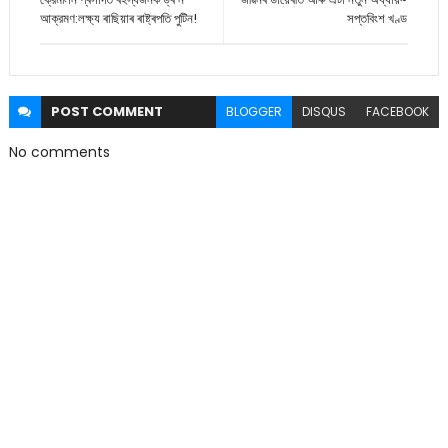
আক্রমণ:লক্ষ্য ৰাছিয়াৰ ৰাষ্ট্ৰপতি পুটিন!
সপ্তবিংশ খণ্ড
POST
COMMENT
BLOGGER
DISQUS
FACEBOOK
No comments