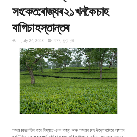
সংকেত:ৰাজ্যৰ ২১ খনকৈ চাহ
বাগিচা হস্তান্তৰ
July 24, 2023
অসম
,
মুখ্য-পৃষ্ঠা
অসম চাহখেতিৰ বাবে বিখ্যাত এখন ৰাজ্য আৰু অসমৰ চাহ উদ্যোগটোৱে অসমৰ
অৰ্থনীতিৰ এক গুৰুত্বপূৰ্ণ ভূমিকা গ্ৰহণ কৰি আহিছে। বৰ্তমান সময়তক ৰাজ্যৰ