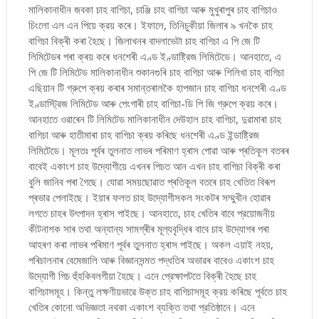
মালিকানাধীন জবকা চাহ বাগিচা, চাঞ্জি চাহ বাগিচা আৰু মুখুৰাপুৰ চাহ বাগিচাও
চিংলো এল এন পিয়ে ক্রয় কৰে। ইফালে, তিনিচুকীয়া জিলাৰ ৯ খনকৈ চাহ
বাগিচা বিক্ৰী কৰা হৈছে। জিলাখনৰ বাদলাভেটা চাহ বাগিচা এ পি জে টি
লিমিটেডৰ পৰা ক্ৰয় কৰে ধনশেৰী এণ্ড ইণ্ডাষ্ট্রিজ লিমিটেডে। আনহাতে, এ
পি জে টি লিমিটেড মালিকানাধীন শুকানগুৰি চাহ বাগিচা আৰু শিলিখা চাহ বাগিচা
এছিয়ান টি গ্রুপে ক্ৰয় কৰাৰ সমান্তৰালকৈ হাপজান চাহ বাগিচা ধনশেৰী এণ্ড
ইণ্ডাস্ট্রিজ লিমিটেড আৰু পেংগাৰী চাহ বাগিচা-ডি পি জি গ্রুপে ক্রয় কৰে।
আনহাতে ওৱাৰেন টি লিমিটেড মালিকানাধীন দেউহাল চাহ বাগিচা, দুৱামাৰা চাহ
বাগিচা আৰু হাতীমাৰা চাহ বাগিচা ক্ৰয় কৰিছে ধনশেৰী এণ্ড ইন্ডাষ্ট্রিজ
লিমিটেডে। মূলতঃ পূৰ্বৰ তুলনাত লাভৰ পৰিমাণ হ্ৰাস পোৱা আৰু প্ৰতিকূল বতৰৰ
বাবেই একাংশ চাহ উদ্যোগীয়ে এখনৰ পিচত আন এখন চাহ বাগিচা বিক্ৰী কৰা
বুলি জানিব পৰা গৈছে। যোৱা সময়ছোৱাত প্ৰতিকূল বতৰে চাহ খেতিত বিৰূপ
প্ৰভাৱ পেলাইছে। ইয়াৰ ফলত চাহ উদ্যোগীসকল সংকটৰ সম্মুখীন হোৱাৰ
লগতে চাহৰ উৎপাদন হ্ৰাস পাইছে। আনহাতে, চাহ খেতিৰ বাবে প্রয়োজনীয়
কীটনাশক সাৰ তথা অন্যান্য সামগ্ৰীৰ মূল্যবৃদ্ধিৰ বাবে চাহ উদ্যোগৰ পৰা
আহৰণ কৰা লাভৰ পৰিমাণ পূৰ্বৰ তুলনাত হ্ৰাস পাইছে। অকল এয়াই নহয়,
পৰিচালনাৰ বেমেজালি আৰু বিজ্ঞানসন্মত পদ্ধতিৰ অভাৱৰ বাবেও একাংশ চাহ
উদ্যোগী পিচ হুঁহকিবলগীয়া হৈছে। এনে প্রেক্ষাপটতে বিক্ৰী হৈছে চাহ
বাগিচাসমূহ। কিন্তু লক্ষণীয়ভাৱে উক্ত চাহ বাগিচাসমূহ ক্রয় কৰিছে পূৰ্বতে চাহ
খেতিৰ কোনো অভিজ্ঞতা নথকা একাংশ ব্যক্তি তথা প্রতিষ্ঠানে। এনে