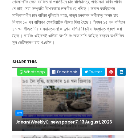
প্রেক্ষাপটত তেনে ব্যক্তি বা প্রতিষ্ঠানে চাহ বাগিচাসমূহ পৰিচালনা কৰিব পাৰিব
নে নাই সেয়া সম্প্রতি বিশেষভাৱে লক্ষণীয় হৈ পৰিছে। অকল ব্যক্তিগত
মালিকানাধীন চাহ বাগিচা বুলিয়েই নহয়, ৰাজ্য চৰকাৰৰ অধীনস্থ অসম চাহ
নিগমৰ ১০ খন বাগিচাও শেহতীয়াকৈ লীজত দিয়া হৈছে। নিগমৰ ১৫ খন বাগিচাৰ
১০ খন লীজত দিয়াৰ সমান্তৰালকৈ দুখন বাগিচা বিক্ৰীৰ সিদ্ধান্ত গ্ৰহণ কৰা
হৈছে। কাৰ্যতঃ এইদৰেই এতিয়া অশনি সংকেত নামি আহিছে ৰাজ্যৰ অৰ্থনীতিৰ
মূল ভেটিস্বৰূপ চাহ খণ্ডলৈ।
SHARE THIS
Whatsapp
Facebook
Twitter
জননী
Janani Weekly E-newspaper 7-13 August,2026