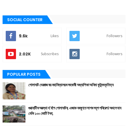
SOCIAL COUNTER
9.6k
Likes
Followers
2.02K
Subscribes
Followers
POPULAR POSTS
গোলাঘাট দেৱৰাজ ৰয় মহাবিদ্যালয়ৰ সহকাৰী অধ্যাপিকা অনিমা কুটুমৰ কৃতিত্ব
গুৱাহাটীৰ অৱস্থা হ'বগৈ গোলাঘাটৰ, এজাক বৰষুণতে সাগৰ সদৃশ পৰিৱেশ। অথলে যাব
নেকি ১০০ কোটি টকা,