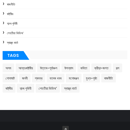
ৰাজনীতি
ৰাষ্ট্ৰীয়
শব্দৰ পৃথিবী
শেহতীয়া ভিডিঅ’
স্বাস্থ্য বাৰ্তা
TAGS
অসম
আন্তঃৰাষ্ট্ৰীয়
উত্তৰ-পূৰ্বাঞ্চল
উপন্যাস
কবিতা
ক্রীড়া-জগত
গল্প
গোলাঘাট
জননী
প্ৰবন্ধ
বতৰৰ খবৰ
মনোৰঞ্জন
মুখ্য-পৃষ্ঠা
ৰাজনীতি
ৰাষ্ট্ৰীয়
শব্দৰ পৃথিবী
শেহতীয়া ভিডিঅ’
স্বাস্থ্য বাৰ্তা