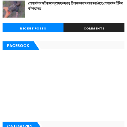
গোলাঘাটত অচিনাক্ত মৃতদেহ উদ্ধাৰ, চিনাক্তকৰণৰ বাবে ৰখা হৈছে গোলাঘাটৰ চিভিল
হস্পিতালত
RECENT POSTS
COMMENTS
FACEBOOK
CATEGORIES