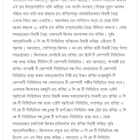
এই চাহ উদ্যোগটোলৈ নামি আহিছে এক অশনি সংকেত।বিশ্বৰ বুকুত অসমৰ
পৰিচয় বহন কৰি অহা ৰাজ্যৰ চাহ বাগিচাসমূহ ধাৰাবাহিকভাবে বিক্ৰী হৈছে
এখনৰ পিচত আন এখনকৈ। আশ্চর্যকৰ যেন লাগিলেও সত্য যে যোৱা তিনি
বছৰত ৰাজ্যৰ ২১ খনকৈ চাহ বাগিচা হস্তান্তৰিত হৈছে বিভিন্ন কাৰণত। যোৱা
সময়ছোৱাত বিক্ৰী হৈছে ওদালগুৰি জিলাৰ বাদলাপাৰা চাহ বাগিচা। পূৰ্বৰ
স্বত্বাধিকাৰী এ পি জে টি লিমিটেডে বাগিচাখন বিক্ৰী কৰিছে এছিয়ান টি
গ্রুপক। আনহাতে, শোণিতপুৰ জিলাৰ ৭ খন চাহ বাগিচা ৰাকী বিক্ৰী হৈছে বিগত
সময়ছোৱাত। জিলাখনৰ বেলছিৰি চাহ বাগিচা বেল ছিৰি টি কোম্পানী লিমিটেডৰ
পৰা ক্ৰয় কৰিছে টিউলিপ টি কোম্পানী লিমিটেডে। বাত আনহাতে, পাণবাৰী চাহ
বাগিচা-পাণবাৰী টি কোম্পানী লিমিটেডৰ পৰা লিত বোকাহোলা টি কোম্পানী
লিমিটেডে ক্ৰয় কৰাৰ সমান্তৰালকৈ শিৰী চাহ ইজন বাগিচা হুগ্রাজুলি টি
কোম্পানী লিমিটেডৰ পৰা বোকাহোলা টি কোম্পানী গাষ্ঠীৰ লিমিটেডে ক্ৰয় কৰে।
একেদৰে জিলাখনৰ বৰজুলি চাহ বাগিচা এ পি জে টি লিমিটেডে মকো এষ্টেট
প্রাইভেট লিমিটেডৰ হাতত বিক্ৰী কৰাৰ সমান্তৰালকৈ ঘৈৰালী চাহ বাগিচা এ পি
জে টি লিমিটেডৰ পৰা মকো এষ্টেট প্রাইভেট লিমিটেড, ধলাপাদুং চাহ বাগিচা এ
পি জে টি লিমিটেডৰ পৰা চন্দ্ৰা টি কৰ্প'ৰেচন লিমিটেড আৰু চেঁচা চাহ বাগিচা এ পি
জে টি লিমিটেডৰ পৰা চন্দ্ৰা টি কৰ্প'ৰেচন লিমিটেডে ক্ৰয় কৰে। যোৱা
সময়ছোৱাত চৰাইদেউ জিলাৰ চাৰিখনকৈ চাহ বাগিচা বিক্ৰী কৰিছে পূৰ্বৰ
স্বত্বাধিকাৰীয়ে। জিলাখনৰ নাফুক চাহ বাগিচা এ পি জে টি লিমিটেডৰ পৰা
চিংলো এল এল পিয়ে ক্ৰয় কৰিছে। আনহাতে এ পি জে টি লিমিটেড