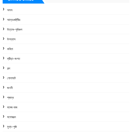
অসম
আন্তঃৰাষ্ট্ৰীয়
উত্তৰ-পূৰ্বাঞ্চল
উপন্যাস
কবিতা
ক্রীড়া-জগত
গল্প
গোলাঘাট
জননী
প্ৰবন্ধ
বতৰৰ খবৰ
মনোৰঞ্জন
মুখ্য-পৃষ্ঠা