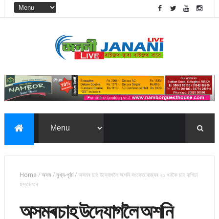
Home
/
অসম
/
মুখ্য-পৃষ্ঠা
/
অসমৰ চাহ উদ্যোগলৈ অশনি সংকেত:ৰাজ্যৰ ২১ খনকৈ চাহ বাগিচা
হস্তান্তৰ
অসমৰ চাহ উদ্যোগলৈ অশনি