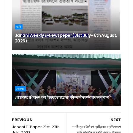
জননী
Janani Weekly E-Newspeper (31st July- 6th August,
2026)
গোলাঘাট
গোলাঘাটত মণিকাঞ্চন কলা নিকেতনে আয়োজন গ্ৰীষ্মকালীন কৰ্মশালাৰ সফল সামৰণি
PREVIOUS
NEXT
Janani E-Paper 21st-27th
সমষ্টি পুনৰ নিৰ্ধাৰণ প্ৰক্ৰিয়াৰ স্থগিতাদেশ
July, 2023
জাৰি কৰিবলৈ অসন্মতি প্ৰকাশ উচ্চতম