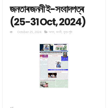
জনতাৰ জননী ই-সংবাদপত্ৰ
(25-31 Oct, 2024)
October 25, 2024
অসম
,
জননী
,
মুখ্য-পৃষ্ঠা
</