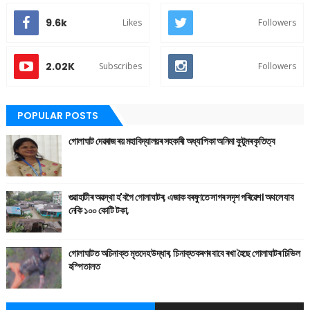
9.6k
Likes
Followers
2.02K
Subscribes
Followers
POPULAR POSTS
গোলাঘাট দেৱৰাজ ৰয় মহাবিদ্যালয়ৰ সহকাৰী অধ্যাপিকা অনিমা কুটুমৰ কৃতিত্ব
গুৱাহাটীৰ অৱস্থা হ'বগৈ গোলাঘাটৰ, এজাক বৰষুণতে সাগৰ সদৃশ পৰিৱেশ। অথলে যাব
নেকি ১০০ কোটি টকা,
গোলাঘাটত অচিনাক্ত মৃতদেহ উদ্ধাৰ, চিনাক্তকৰণৰ বাবে ৰখা হৈছে গোলাঘাটৰ চিভিল
হস্পিতালত