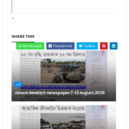
>
SHARE THIS
Whatsapp
Facebook
Twitter
জননী
Janani Weekly E-newspaper 7-13 August,2026