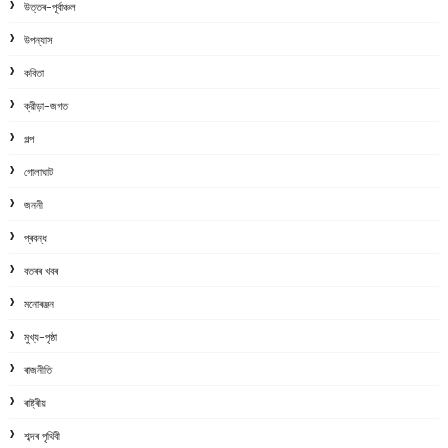
উত্তৰ-পূৰ্বাঞ্চল
উপন্যাস
কবিতা
ক্রীড়া-জগত
গল্প
গোলাঘাট
জননী
প্ৰবন্ধ
বতৰৰ খবৰ
মনোৰঞ্জন
মুখ্য-পৃষ্ঠা
ৰাজনীতি
ৰাষ্ট্ৰীয়
শব্দৰ পৃথিবী