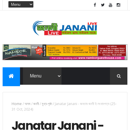
Home
/
অসম
/
জননী
/
মুখ্য-পৃষ্ঠা
/
Janatar Janani - জনতাৰ জননী ই-সংবাদপত্ৰ (25-
31 Oct, 2024)
Janatar Janani -