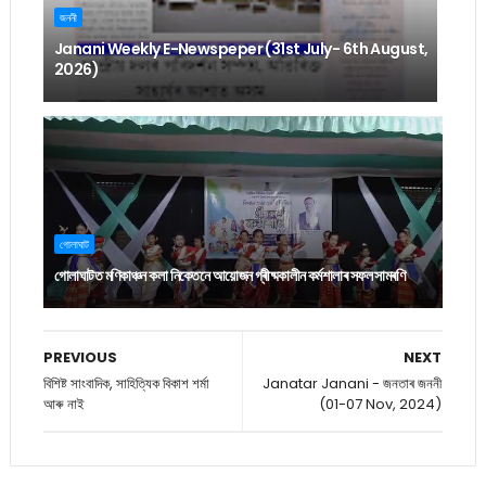
জননী
Janani Weekly E-Newspeper (31st July- 6th August,
2026)
গোলাঘাট
গোলাঘাটত মণিকাঞ্চন কলা নিকেতনে আয়োজন গ্ৰীষ্মকালীন কৰ্মশালাৰ সফল সামৰণি
PREVIOUS
NEXT
বিশিষ্ট সাংবাদিক, সাহিত্যিক বিকাশ শৰ্মা
Janatar Janani - জনতাৰ জননী
আৰু নাই
(01-07 Nov, 2024)