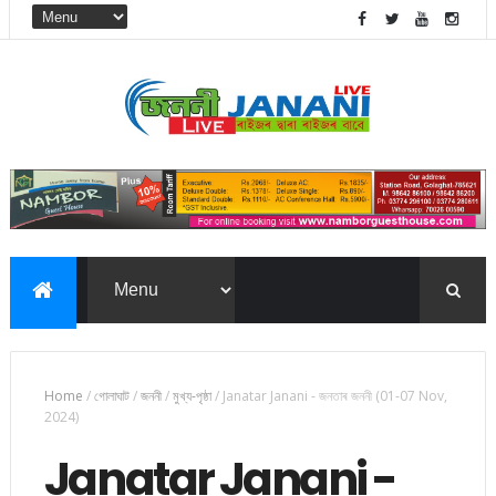
Home
/
গোলাঘাট
/
জননী
/
মুখ্য-পৃষ্ঠা
/
Janatar Janani - জনতাৰ জননী (01-07 Nov,
2024)
Janatar Janani -