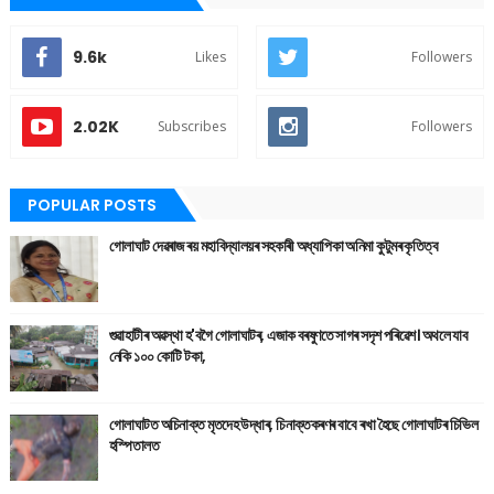
9.6k
Likes
Followers
2.02K
Subscribes
Followers
POPULAR POSTS
গোলাঘাট দেৱৰাজ ৰয় মহাবিদ্যালয়ৰ সহকাৰী অধ্যাপিকা অনিমা কুটুমৰ কৃতিত্ব
গুৱাহাটীৰ অৱস্থা হ'বগৈ গোলাঘাটৰ, এজাক বৰষুণতে সাগৰ সদৃশ পৰিৱেশ। অথলে যাব
নেকি ১০০ কোটি টকা,
গোলাঘাটত অচিনাক্ত মৃতদেহ উদ্ধাৰ, চিনাক্তকৰণৰ বাবে ৰখা হৈছে গোলাঘাটৰ চিভিল
হস্পিতালত