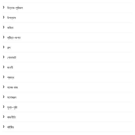
উত্তৰ-পূৰ্বাঞ্চল
উপন্যাস
কবিতা
ক্রীড়া-জগত
গল্প
গোলাঘাট
জননী
প্ৰবন্ধ
বতৰৰ খবৰ
মনোৰঞ্জন
মুখ্য-পৃষ্ঠা
ৰাজনীতি
ৰাষ্ট্ৰীয়