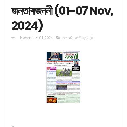
জনতাৰ জননী (01-07 Nov,
2024)
November 01, 2024
গোলাঘাট
,
জননী
,
মুখ্য-পৃষ্ঠা
</