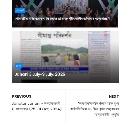
গোলাঘাট
গোলাঘাটত মণিকাঞ্চন কলা নিকেতনে আয়োজন গ্ৰীষ্মকালীন কৰ্মশালাৰ সফল সামৰণি
জননী
Janani 3 July-9 July, 2026
PREVIOUS
NEXT
Janatar Janani - জনতাৰ জননী
‘আৰণ্যক’ৰ সচিৰ প্ৰধান আৰু মুখ্য
ই-সংবাদপত্ৰ (25-31 Oct, 2024)
কাৰ্যবাহী বিষয়া ড০ বিভৱ কুমাৰ তালুকদাৰক
আন্তঃৰাষ্ট্ৰীয় প্ৰকৃতি