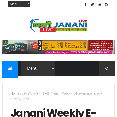
Home
/
গোলাঘাট
/
জননী
/
মুখ্য-পৃষ্ঠা
/
Janani Weekly E-Newspaper (১২-১৯
ফেব্ৰুৱাৰী, ২০২৬)
Janani Weekly E-