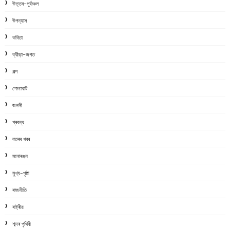
উত্তৰ-পূৰ্বাঞ্চল
উপন্যাস
কবিতা
ক্রীড়া-জগত
গল্প
গোলাঘাট
জননী
প্ৰবন্ধ
বতৰৰ খবৰ
মনোৰঞ্জন
মুখ্য-পৃষ্ঠা
ৰাজনীতি
ৰাষ্ট্ৰীয়
শব্দৰ পৃথিবী