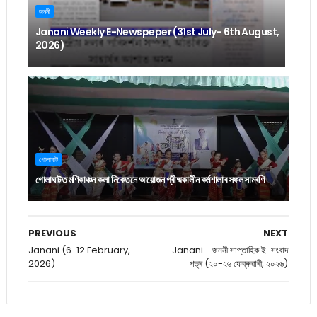
জননী
Janani Weekly E-Newspeper (31st July- 6th August,
2026)
গোলাঘাট
গোলাঘাটত মণিকাঞ্চন কলা নিকেতনে আয়োজন গ্ৰীষ্মকালীন কৰ্মশালাৰ সফল সামৰণি
PREVIOUS
NEXT
Janani (6-12 February,
Janani - জননী সাপ্তাহিক ই-সংবাদ
2026)
পত্ৰ (২০-২৬ ফেব্ৰুৱাৰী, ২০২৬)