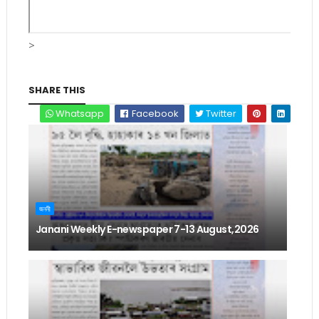
>
SHARE THIS
Whatsapp
Facebook
Twitter
জননী
Janani Weekly E-newspaper 7-13 August,2026