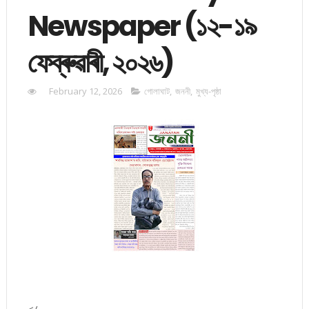
Newspaper (১২-১৯
ফেব্ৰুৱাৰী, ২০২৬)
February 12, 2026
গোলাঘাট
,
জননী
,
মুখ্য-পৃষ্ঠা
</