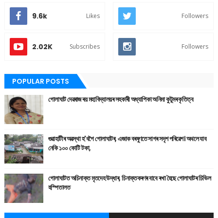
9.6k
Likes
Followers
2.02K
Subscribes
Followers
POPULAR POSTS
গোলাঘাট দেৱৰাজ ৰয় মহাবিদ্যালয়ৰ সহকাৰী অধ্যাপিকা অনিমা কুটুমৰ কৃতিত্ব
গুৱাহাটীৰ অৱস্থা হ'বগৈ গোলাঘাটৰ, এজাক বৰষুণতে সাগৰ সদৃশ পৰিৱেশ। অথলে যাব
নেকি ১০০ কোটি টকা,
গোলাঘাটত অচিনাক্ত মৃতদেহ উদ্ধাৰ, চিনাক্তকৰণৰ বাবে ৰখা হৈছে গোলাঘাটৰ চিভিল
হস্পিতালত