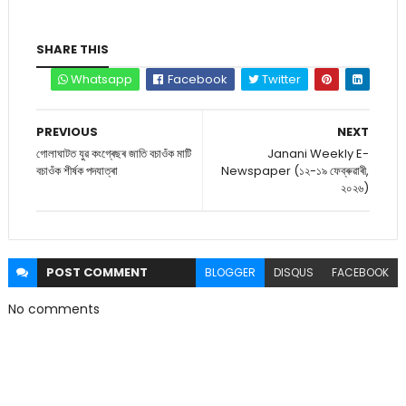
SHARE THIS
Whatsapp
Facebook
Twitter
PREVIOUS
NEXT
গোলাঘাটত যুৱ কংগ্ৰেছৰ জাতি বচাওঁক মাটি
Janani Weekly E-
বচাওঁক শীৰ্ষক পদযাত্ৰা
Newspaper (১২-১৯ ফেব্ৰুৱাৰী,
২০২৬)
POST
COMMENT
BLOGGER
DISQUS
FACEBOOK
No comments