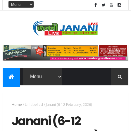
Home
/
Unlabelled
/
Janani (6-12 February, 2026)
Janani (6-12