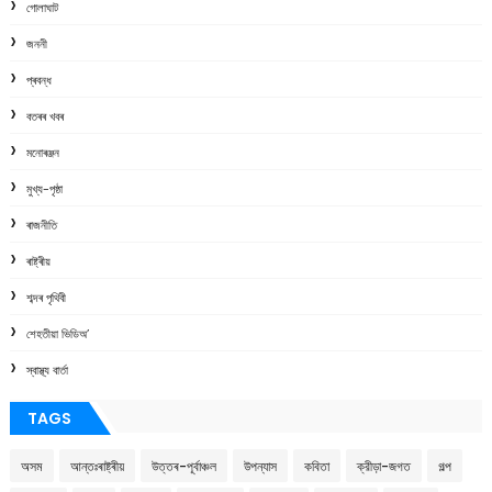
গোলাঘাট
জননী
প্ৰবন্ধ
বতৰৰ খবৰ
মনোৰঞ্জন
মুখ্য-পৃষ্ঠা
ৰাজনীতি
ৰাষ্ট্ৰীয়
শব্দৰ পৃথিবী
শেহতীয়া ভিডিঅ’
স্বাস্থ্য বাৰ্তা
TAGS
অসম
আন্তঃৰাষ্ট্ৰীয়
উত্তৰ-পূৰ্বাঞ্চল
উপন্যাস
কবিতা
ক্রীড়া-জগত
গল্প