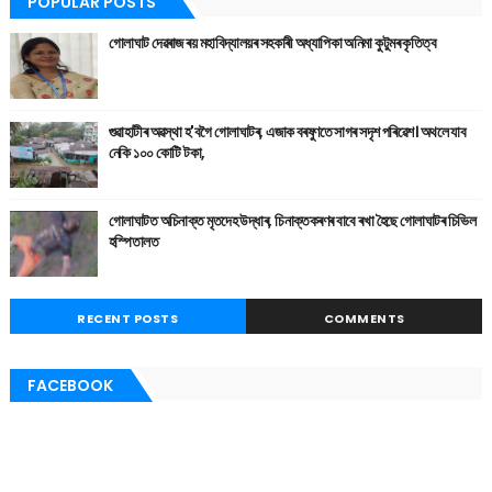
POPULAR POSTS
গোলাঘাট দেৱৰাজ ৰয় মহাবিদ্যালয়ৰ সহকাৰী অধ্যাপিকা অনিমা কুটুমৰ কৃতিত্ব
গুৱাহাটীৰ অৱস্থা হ'বগৈ গোলাঘাটৰ, এজাক বৰষুণতে সাগৰ সদৃশ পৰিৱেশ। অথলে যাব
নেকি ১০০ কোটি টকা,
গোলাঘাটত অচিনাক্ত মৃতদেহ উদ্ধাৰ, চিনাক্তকৰণৰ বাবে ৰখা হৈছে গোলাঘাটৰ চিভিল
হস্পিতালত
RECENT POSTS
COMMENTS
FACEBOOK