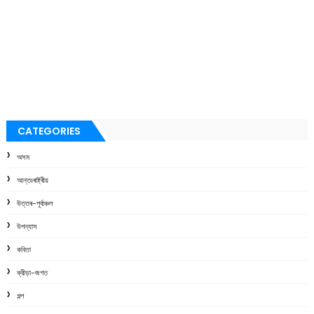
CATEGORIES
অসম
আন্তঃৰাষ্ট্ৰীয়
উত্তৰ-পূৰ্বাঞ্চল
উপন্যাস
কবিতা
ক্রীড়া-জগত
গল্প